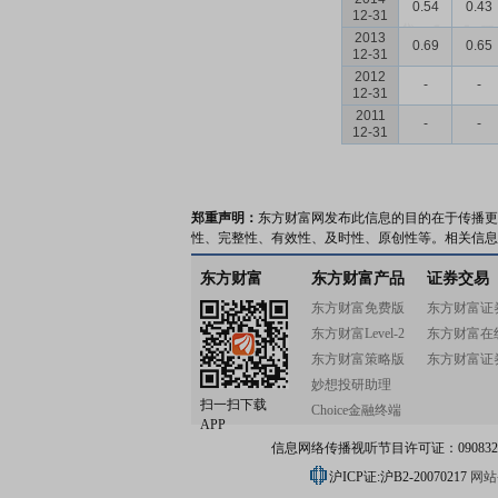
0.54
0.43
12-31
2013
0.69
0.65
12-31
2012
-
-
12-31
2011
-
-
12-31
郑重声明：
东方财富网发布此信息的目的在于传播更
性、完整性、有效性、及时性、原创性等。相关信息
东方财富
东方财富产品
证券交易
东方财富免费版
东方财富证
东方财富Level-2
东方财富在
东方财富策略版
东方财富证
妙想投研助理
扫一扫下载
Choice金融终端
APP
信息网络传播视听节目许可证：0908328号
沪ICP证:沪B2-20070217
网站备