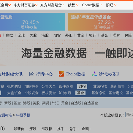
基金网
东方财富证券
东方财富期货
妙想
Choice数据
股吧
情
数据
全球
美股
港股
期货
外汇
黄金
银行
基金
理财
保险
全球财经快讯
行情中心
Choice数据
妙想大模型
交易
机构调研
期指持仓
公告大全
条件选股
财报
业绩报表
最新预告
分
大盘资金
个股资金
板块资金
沪 港 通
基金
基金净值
基金定投
基金
行
|
新股
|
基金
|
港股
|
美股
|
期货
|
外汇
|
黄金
|
自选股
|
自选基金
信测标准
>
年报季报
个股业绩报表：
8)
最新价
-
涨跌
-
涨跌幅
-
换手
-
总手
-
金额
-