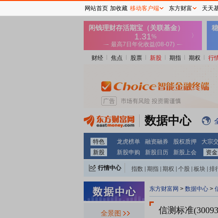
网站首页
加收藏
移动客户端
东方财富
天天
财经
焦点
股票
新股
期指
期权
行
数据中心
特色
龙虎榜单
融资融券
股权质押
大宗
新股
新股申购
新股日历
新股上会
资金
行情中心
指数
|
期指
|
期权
|
个股
|
板块
|
排
东方财富网
>
数据中心
>
信测标准(30093
全景图