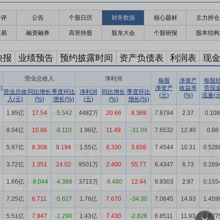
千评
公告
个股日历
财务数据
核心题材
主力持仓
交易
融资融券
高管持股
股东大会
个股研报
股本结构
快报
业绩预告
预约披露时间
资产负债表
利润表
现
营业总收入
净利润
收
每股
净资产
每股
)
净资产
收益率
营现
营业总收
同比增长
季度环比
净利润
同比增长
季度环比
(元)
(%)
流量(元
入(元)
(%)
增长(%)
(元)
(%)
增长(%)
1.95亿
17.54
-5.542
4482万
20.66
8.369
7.8794
2.37
0.108
8.04亿
10.86
-8.110
1.96亿
11.49
-31.04
7.6532
12.40
0.88
5.97亿
8.308
9.194
1.55亿
8.330
3.658
7.4544
10.31
0.528
3.72亿
1.351
24.02
9501万
2.400
55.77
6.4347
6.73
0.269
1.66亿
-8.044
-4.399
3715万
-9.480
12.44
8.9303
2.87
0.155
7.25亿
6.711
-5.627
1.76亿
7.670
-34.30
7.0645
14.93
1.459
5.51亿
7.947
-1.290
1.43亿
7.430
-2.826
6.8511
11.93
0.877