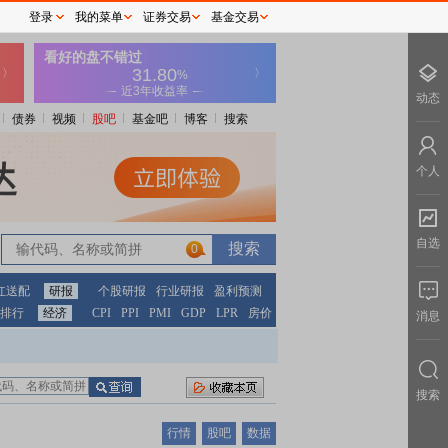
登录
我的菜单
证券交易
基金交易
动态
债券
视频
股吧
基金吧
博客
搜索
个人
自选
0
红送配
研报
个股研报
行业研报
盈利预测
排行
经济
CPI
PPI
PMI
GDP
LPR
房价
消息
搜索
行情
股吧
数据