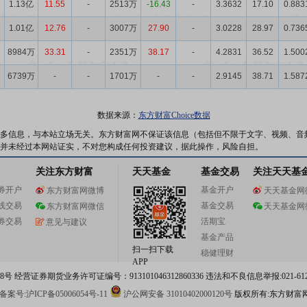
1.13亿
11.55
-
2513万
-16.43
-
3.3632
17.10
0.883
1.01亿
12.76
-
3007万
27.90
-
3.0228
28.97
0.736
8984万
33.31
-
2351万
38.17
-
4.2831
36.52
1.500
6739万
-
-
1701万
-
-
2.9145
38.71
1.587
数据来源：
东方财富Choice数据
多信息，与本站立场无关。东方财富网不保证该信息（包括但不限于文字、视频、音
并未经过本网站证实，不对您构成任何投资建议，据此操作，风险自担。
关注东方财富
天天基金
基金交易
关注天天基
券开户
基金开户
东方财富网微博
天天基金网
线交易
基金交易
东方财富网微信
天天基金网
券交易
活期宝
意见与建议
基金产品
扫一扫下载
稳健理财
APP
 经营证券期货业务许可证编号：913101046312860336 违法和不良信息举报:021-612
案号:沪ICP备05006054号-11
沪公网安备 31010402000120号
版权所有:东方财富