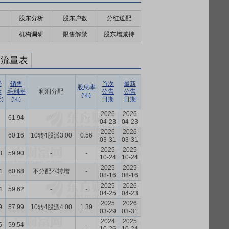
股东分析
股东户数
分红送配
机构调研
限售解禁
股东增减持
金流量表
经
销售
首次
最新
股息率
金
毛利率
利润分配
公告
公告
(%)
)
(%)
日期
日期
2026
2026
61.94
-
-
04-23
04-23
2026
2026
60.16
10转4股派3.00
0.56
03-31
03-31
2025
2025
8
59.90
-
-
10-24
10-24
2025
2025
4
60.68
不分配不转增
-
08-16
08-16
2025
2026
4
59.62
-
-
04-25
04-23
2025
2026
9
57.99
10转4股派4.00
1.39
03-29
03-31
2024
2025
5
59.54
-
-