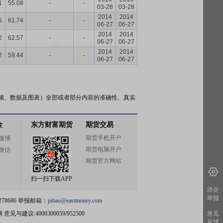
1
55.08
-
-
03-28
03-28
2014
2014
5
61.74
-
-
06-27
06-27
2014
2014
2
62.57
-
-
06-27
06-27
2014
2014
2
59.44
-
-
06-27
06-27
频、数据及图表）全部或者部分内容的准确性、真实
金
东方财富期货
期货交易
期货手机开户
微博
期货电脑开户
微信
期货官方网站
扫一扫下载APP
涉企
举报
78686 举报邮箱：
jubao@eastmoney.com
网
意见与建议:4000300059/952500
意见
反馈