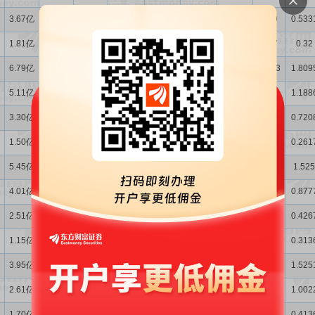
3.67亿
11.30
3.254
9279万
13.08
26.09
6.7779
7.59
0.533
1.81亿
20.09
7.054
4104万
30.36
35.08
9.8448
3.27
0.32
6.79亿
24.64
-6.666
1.64亿
38.03
-40.58
11.08
13.53
1.809
5.11亿
27.34
0.731
1.33亿
40.12
1.092
10.98
11.16
1.188
3.30亿
31.58
19.32
8206万
45.80
60.65
10.51
6.96
0.720
1.50亿
30.69
4.398
3148万
40.69
36.89
10.23
2.75
0.261
5.45亿
38.11
-4.153
1.19亿
47.46
-40.68
9.9084
11.07
1.525
4.01亿
53.39
10.84
9505万
57.27
14.36
9.644
8.97
0.877
2.51亿
47.65
17.83
5628万
55.58
51.51
9.3166
5.38
0.426
1.15亿
49.62
-13.63
2238万
87.05
14.07
15.58
2.18
0.313
3.95亿
37.56
45.39
8006万
32.87
-19.15
15.2
8.59
1.525
2.61亿
29.31
-1.311
6044万
33.50
0.218
15.26
6.60
1.002
1.70亿
41.36
20.73
3617万
58.70
102.38
14.88
4.11
0.413