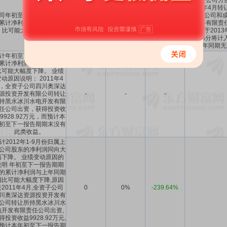
原因是公司分别
2013年4月
司年初至下一报告期期末
限责任公司和成
累计净利润与上年同期相
-
-
-
州)网络有限责
比可能大幅度上升。
让价款于2013
溢价部分将计
年同期无
计年初至下一报告期期末
累计净利润与上年同期相
比可能大幅度下降。 业绩
变动原因说明： 2011年4
，全资子公司四川奥深达
源投资开发有限公司转让
-
-
-
持黑水冰川水电开发有限
任公司出资，获得投资收
9928.92万元，而预计本
初至下一报告期期末没有
此类收益。
计2012年1-9月份归属上
公司股东的净利润同向大
幅下降。 业绩变动原因的
说明 年初至下一报告期期
的累计净利润与上年同期
相比可能大幅度下降,原因
是2011年4月,全资子公司
0
0%
-239.64%
川奥深达资源投资开发有
公司转让所持黑水冰川水
电开发有限责任公司出资,
得投资收益9928.92万元,
预计本年初至下一报告期