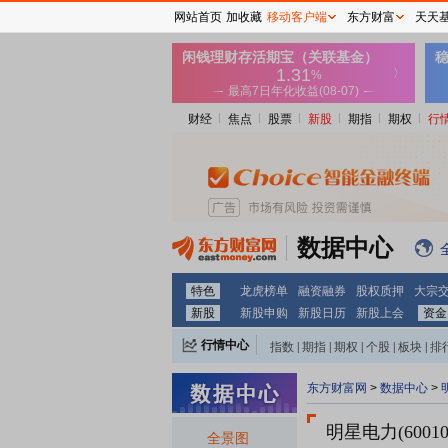
网站首页
加收藏
移动客户端
东方财富
天天
财经
焦点
股票
新股
期指
期权
行
数据中心
特色
龙虎榜单
融资融券
股权质押
大宗
新股
新股申购
新股日历
新股上会
资金
行情中心
指数
|
期指
|
期权
|
个股
|
板块
|
排
东方财富网
>
数据中心
>
明星电力(60010
全景图