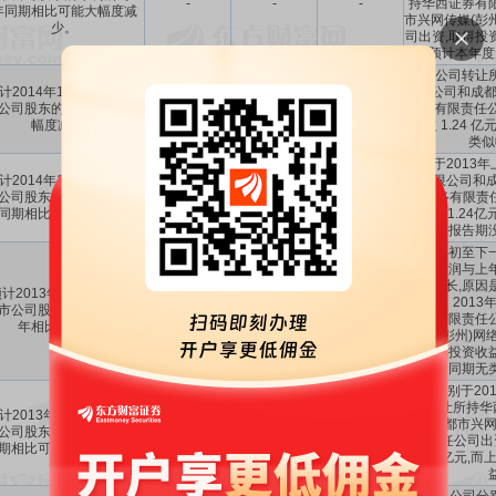
-
-
-
持华西证券有
年同期相比可能大幅度减
市兴网传媒(彭
少。
司出资,取得投资
预计本年度
去年公司转让
计2014年1-9月归属于上
责任公司和成都
公司股东的净利润可能大
-
-
-
网络有限责任公
幅度减少。
收益 1.24 
类似
公司于2013
计2014年1-6月归属于上
券有限公司和成
公司股东的净利润与上年
-
-
-
州)网络有限责
同期相比可能大幅下降
资收益1.24亿
一报告期
公司年初至下
计净利润与上
幅度增长,原因是
计2013年1-12月归属于
年3月、2013
市公司股东的净利润同上
-
-
-
证券有限责任
年相比大幅增长
传媒(彭州)网
资,取得投资收益
同期无
公司分别于201
4月转让所持华
计2013年1-9月归属于上
司和成都市兴网
公司股东的净利润与上年
-
-
-
限责任公司出
期相比可能大幅度增长。
1.24亿元,