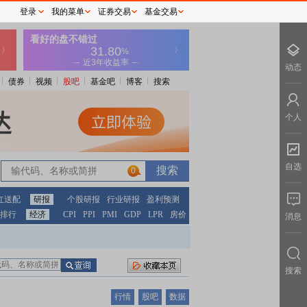
登录
我的菜单
证券交易
基金交易
动态
债券
视频
股吧
基金吧
博客
搜索
个人
自选
0
红送配
研报
个股研报
行业研报
盈利预测
排行
经济
CPI
PPI
PMI
GDP
LPR
房价
消息
搜索
行情
股吧
数据