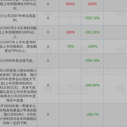
较上年同期增长500%左
0
500%
100%
右。
预计公司2007年将实现盈
0
-
-205.74%
利。
计2007年1-9月净利润额
比上年同期增长100%以
0
100%
-291.31%
上。
预计2007年上半年度净利
较上年同期相比，降低幅
0
-70%
-200%
度在70%以上。
预计2006年度业绩亏损。
0
-
-350.74%
四川明星电力股份有限公
财务部门初步测算，预计
2005年度将会出现较大亏
损(上年同期净利润为
0
-
-549.89%
8413.96万元)，具体亏损
额以及对公司经营业绩的
影响将在公司2005年年度
报告中披露。
由于2003年第一季度本公
水电发电量减少带来的影
，预计2003年1－9月的
0
-
-264.7%
计净利润与去年同期相比
仍有一定的下降。