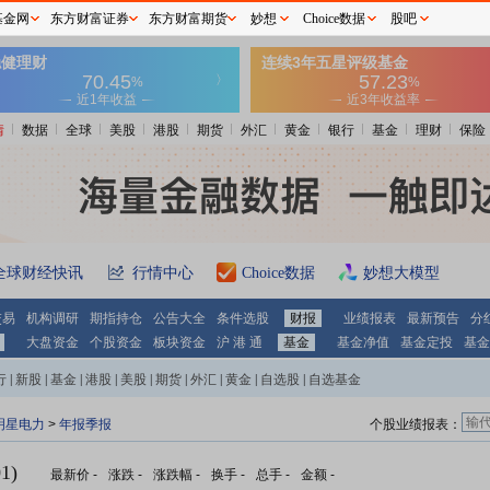
基金网
东方财富证券
东方财富期货
妙想
Choice数据
股吧
情
数据
全球
美股
港股
期货
外汇
黄金
银行
基金
理财
保险
全球财经快讯
行情中心
Choice数据
妙想大模型
交易
机构调研
期指持仓
公告大全
条件选股
财报
业绩报表
最新预告
分
大盘资金
个股资金
板块资金
沪 港 通
基金
基金净值
基金定投
基金
行
|
新股
|
基金
|
港股
|
美股
|
期货
|
外汇
|
黄金
|
自选股
|
自选基金
明星电力
>
年报季报
个股业绩报表：
1)
最新价
-
涨跌
-
涨跌幅
-
换手
-
总手
-
金额
-