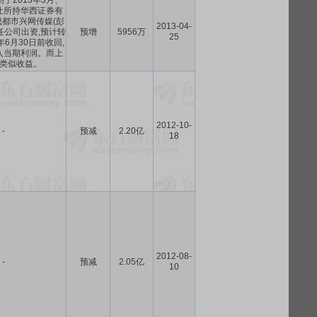
于2013年3月、
转让所持华西证券有
都市兴网传媒(彭
2013-04-
任公司出资,预计转
预增
5956万
25
年6月30日前收回,
入当期利润。而上
类似收益。
2012-10-
-
预减
2.20亿
18
2012-08-
-
预减
2.05亿
10