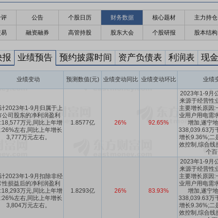
千评
公告
个股日历
财务数据
核心题材
主力持仓
交易
融资融券
高管持股
股东大会
个股研报
股本结构
快报
业绩预告
预约披露时间
资产负债表
利润表
现
业绩变动
预测数值(元)
业绩变动同比
业绩变动环比
业绩
2023年1-
来源于经营性
计2023年1-9月归属于上
主要增长原因:
市公司股东的净利润盈利
业用户用电需求
:18,577万元,同比上年增
1.8577亿
26%
92.65%
增加,遂宁
:26%左右,同比上年增长
338,039.6
3,777万元左右。
增长9.36%;
效控制,综合线损
个百
2023年1-
来源于经营性
计2023年1-9月扣除非经
主要增长原因:
常性损益后的净利润盈利
业用户用电需求
:18,293万元,同比上年增
1.8293亿
26%
83.93%
增加,遂宁
:26%左右,同比上年增长
338,039.6
3,804万元左右。
增长9.36%;
效控制,综合线损