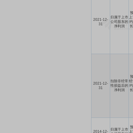
预
归属于上市
上
2021-12-
公司股东的
约
31
净利润
长
预
扣除非经常
经
2021-12-
性损益后的
约
31
净利润
长
预
归属于上市
2014-12-
上