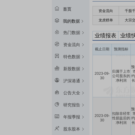
首页
资金流向
千股
龙虎榜单
大宗
我的数据
热门数据
业绩报表
业绩
资金流向
截止日期
预测指标
特色数据
预
新股数据
归属于上市
2023-09-
公司股东的
约
30
净利润
长
沪深港通
公告大全
研究报告
预
扣除非经常
2023-09-
年报季报
性损益后的
约
30
净利润
长
股东股本