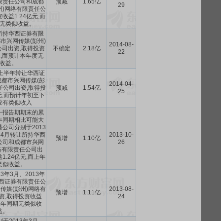
限责任公司和成都
预减
1.65亿
29
州)网络有限责任公
收益1.24亿元,而
无类似收益。
所持华西证券有限
市兴网传媒(彭州)
2014-08-
司出资,取得投资
不确定
2.18亿
22
亿元,而预计本年度无
收益。
年上半年转让华西证
都市兴网传媒(彭
2014-04-
任公司出资,取得投
预减
1.54亿
25
元,而预计年初至下
没有类似收入
一报告期期末的累
年同期相比可能大
公司分别于2013
年4月转让所持华西
2013-10-
预增
1.10亿
公司和成都市兴网
26
络有限责任公司出
1.24亿元,而上年
类似收益。
3年3月、2013年
西证券有限责任公
传媒(彭州)网络有
2013-08-
预增
1.11亿
资,取得投资收益
24
而上年同期无类似收
益。