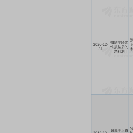
预
扣除非经常
2020-12-
性损益后的
31
利
净利润
预
归属于上市