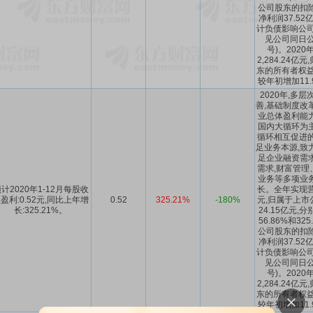
公司股东的扣
净利润37.5
计负债影响公司
见公司同日公告
号)。202
2,284.24
东的所有者权益5
较年初增加11.
2020年,多
善,基础制度改
业总体盈利能
国内大循环为
循环相互促进的
足业务本源,致
足企业融资需
需求,财富管理
业务等多项业
计2020年1-12月每股收
长。全年实现营业
盈利:0.52元,同比上年增
0.52
325.21%
-180%
元,归属于上市
长:325.21%。
24.15亿元
56.86%和32
公司股东的扣
净利润37.5
计负债影响公司
见公司同日公告
号)。202
2,284.24
东的所有者权益5
较年初增加11.