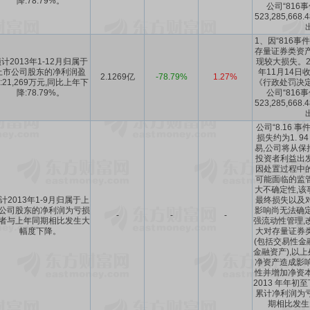
降:78.79%。
公司“816
523,285,6
1、因“816事
存量证券类资产
计2013年1-12月归属于
现较大损失。2
上市公司股东的净利润盈
年11月14日
2.1269亿
-78.79%
1.27%
:21,269万元,同比上年下
《行政处罚决定书
降:78.79%。
公司“816
523,285,6
公司“8.16 
损失约为1. 9
易,公司将从保
投资者利益出
因处置过程中
可能面临的监
大不确定性,该
计2013年1-9月归属于上
最终损失以及
公司股东的净利润为亏损
影响尚无法确定
-
-
-
者与上年同期相比发生大
强流动性管理,
幅度下降。
大对存量证券
(包括交易性金
金融资产),以
净资产造成影响
性并增加净资本
2013 年年初
累计净利润为
期相比发生