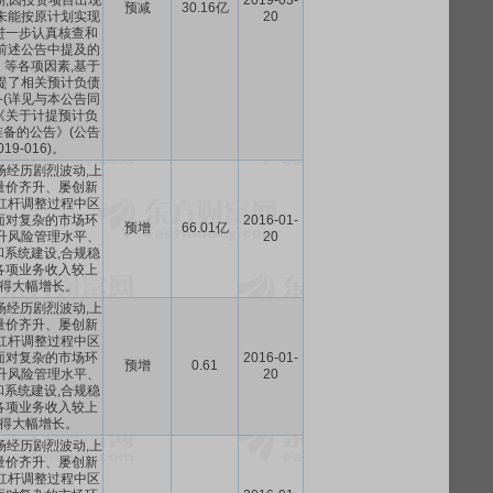
期,因投资项目出现
2019-03-
预减
30.16亿
未能按原计划实现
20
进一步认真核查和
前述公告中提及的
等各项因素,基于
提了相关预计负债
(详见与本公告同
《关于计提预计负
备的公告》(公告
19-016)。
场经历剧烈波动,上
量价齐升、屡创新
杠杆调整过程中区
面对复杂的市场环
2016-01-
预增
66.01亿
升风险管理水平、
20
系统建设,合规稳
各项业务收入较上
得大幅增长。
场经历剧烈波动,上
量价齐升、屡创新
杠杆调整过程中区
面对复杂的市场环
2016-01-
预增
0.61
升风险管理水平、
20
系统建设,合规稳
各项业务收入较上
得大幅增长。
场经历剧烈波动,上
量价齐升、屡创新
杠杆调整过程中区