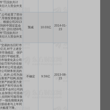
事件”罚没款共计
68.48元计入营业外支
出。
件”,公司处置了部分
,导致投资收益出
、根据公司2013
收到的中国证监会
2014-01-
预减
10.03亿
》[2013]59号,
23
事件”罚没款共计
68.48元计入营业外支
出。
事件”交易的当日盯市
4 亿元,对于上述交
持市场稳定、保护
发进行平稳处置。
的市场变化及公司
管处罚等均存在较
事件对公司造成的
对公司财务状况的
。此外,公司为加
2013-08-
不确定
9.59亿
改善资产结构,拟加
23
类资产的处置力度
融资产和可供出售
上处置不会对公司的
,会加强公司流动
,但同时可能导致
至下一报告期期末的
亏损或者与上年同
大幅度下降。