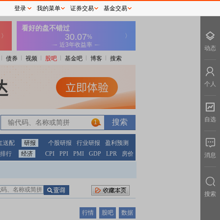
登录
我的菜单
证券交易
基金交易
动态
债券
视频
股吧
基金吧
博客
搜索
个人
自选
1
红送配
研报
个股研报
行业研报
盈利预测
排行
经济
CPI
PPI
PMI
GDP
LPR
房价
消息
搜索
行情
股吧
数据