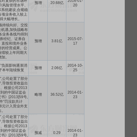
面对复杂的市场环
2016-01-
预增
20.68亿
升风险管理水平、
20
系统建设,合规稳
各项业务收入较上
得大幅增长。
场持续向好、交投
机遇,加快战略布
各业务条线均得到
券经纪、证券自
2015-07-
预增
3.81亿
、直投和境外业务
17
好的经营成果。公
业绩较上年同期大
增加。
事件”负面影响逐渐消
2014-10-
预增
2.06亿
于本年陆续恢复
25
件”,公司处置了部分
,导致投资收益出
、根据公司2013
收到的中国证监会
2014-01-
略增
36.52亿
》[2013]59号,
23
事件”罚没款共计
68.48元计入营业外支
出。
件”,公司处置了部分
,导致投资收益出
、根据公司2013
收到的中国证监会
2014-01-
预减
0.29
》[2013]59号,
23