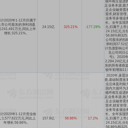
循环相互促进的
足业务本源,致
足企业融资需
需求,财富管理
业务等多项业
计2020年1-12月归属于
长。全年实现营业
上市公司股东的净利润盈
24.15亿
325.21%
-177.29%
元,归属于上市
:241,491万元,同比上年
24.15亿元
增长:325.21%。
56.86%和32
公司股东的扣
净利润37.5
计负债影响公司
见公司同日公告
号)。202
2,284.24
东的所有者权益5
较年初增加11.
2020年,多
善,基础制度改
业总体盈利能
国内大循环为
循环相互促进的
足业务本源,致
足企业融资需
需求,财富管理
业务等多项业
计2020年1-12月营业收
长。全年实现营业
:1,577,622万元,同比上
157.8亿
56.86%
17.2%
元,归属于上市
年增长:56.86%。
24.15亿元
56.86%和32