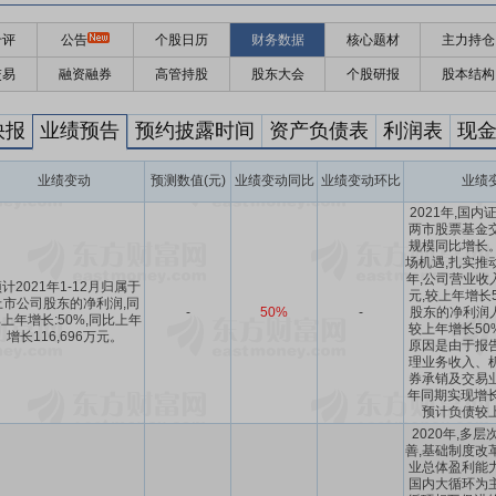
千评
公告
个股日历
财务数据
核心题材
主力持仓
交易
融资融券
高管持股
股东大会
个股研报
股本结构
快报
业绩预告
预约披露时间
资产负债表
利润表
现
业绩变动
预测数值(元)
业绩变动同比
业绩变动环比
业绩
2021年,国
两市股票基金
规模同比增长
场机遇,扎实推动
年,公司营业收入
计2021年1-12月归属于
元,较上年增长
上市公司股东的净利润,同
-
50%
-
股东的净利润人
上年增长:50%,同比上年
较上年增长50
增长116,696万元。
原因是由于报
理业务收入、
券承销及交易
年同期实现增长
预计负债较
2020年,多
善,基础制度改
业总体盈利能
国内大循环为