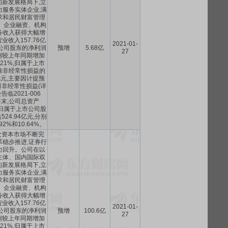
新发展格局下,立
力服务实体企业,满
求和居民财富管理
、企业融资、机构
务收入获得大幅增
收入157.76亿
2021-01-
公司股东的净利润
预增
5.68亿
27
,分别较上年同期增加
5.21%,归属于上市
除非经常性损益的
2亿元,主要因计提预
非经常性损益(详
临2021-006
0年末,公司总资产
亿元,归属于上市公司股
24.94亿元,分别
92%和10.64%。
层次资本市场不断完
革稳步推进,证券行
力回升。公司在以
主体、国内国际双
新发展格局下,立
力服务实体企业,满
求和居民财富管理
、企业融资、机构
务收入获得大幅增
收入157.76亿
2021-01-
公司股东的净利润
预增
100.6亿
27
,分别较上年同期增加
5.21%,归属于上市