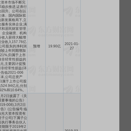
层次资本市场不断完
革稳步推进,证券行
力回升。公司在以
主体、国内国际双
新发展格局下,立
力服务实体企业,满
求和居民财富管理
、企业融资、机构
务收入获得大幅增
收入157.76亿
2021-01-
公司股东的净利润
预增
19.90亿
27
,分别较上年同期增加
5.21%,归属于上市
除非经常性损益的
2亿元,主要因计提预
非经常性损益(详
临2021-006
0年末,公司总资产
亿元,归属于上市公司股
24.94亿元,分别
92%和10.64%。
2月2日披露了《关
重要事项的公告》
19-008),3月2日
告》(公告编号:临
)。由光大资本投资有
资子公司)下属子公
任执行事务合伙人
期限于2019年2