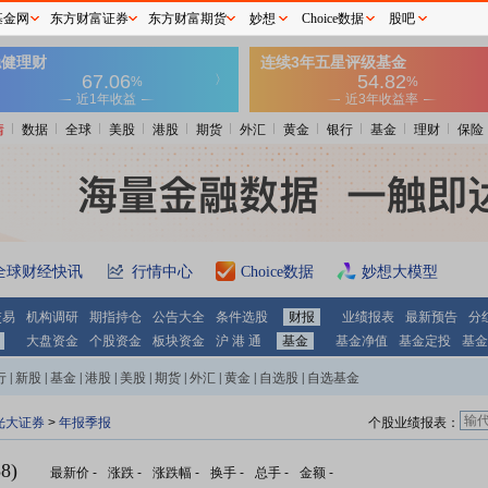
基金网
东方财富证券
东方财富期货
妙想
Choice数据
股吧
情
数据
全球
美股
港股
期货
外汇
黄金
银行
基金
理财
保险
全球财经快讯
行情中心
Choice数据
妙想大模型
交易
机构调研
期指持仓
公告大全
条件选股
财报
业绩报表
最新预告
分
大盘资金
个股资金
板块资金
沪 港 通
基金
基金净值
基金定投
基金
行
|
新股
|
基金
|
港股
|
美股
|
期货
|
外汇
|
黄金
|
自选股
|
自选基金
光大证券
>
年报季报
个股业绩报表：
8)
最新价
-
涨跌
-
涨跌幅
-
换手
-
总手
-
金额
-