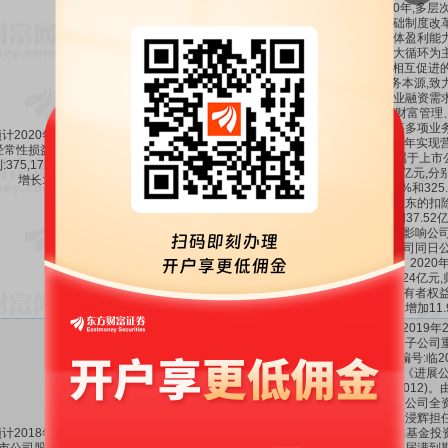
2020年,多
善,基础制度改
业总体盈利能
国内大循环为
循环相互促进的
足业务本源,致
足企业融资需
需求,财富管理
业务等多项业
计2020年1-12月扣除非
长。全年实现营业
经常性损益后的净利润盈
37.52亿
88.52%
-47.41%
元,归属于上市
:375,172万元,同比上年
24.15亿元
增长:88.52%。
56.86%和32
公司股东的扣
净利润37.5
计负债影响公司
见公司同日公告
号)。202
2,284.24
东的所有者权益5
较年初增加11.
公司于2019年
于全资子公司
(公告编号:临20
披露了《进展公
2019-012
限公司(公司全
司光大浸辉担
计2018年1-12月归属于
的浸鑫基金投资