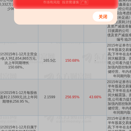
市公司股东的净利润盈利
月25日届满到
1.0332亿
-96.6%
-616.13%
0,332万元,比上年同期减
风险,浸鑫基金
少96.60%。
退出。经公司
评估,综合考虑
《差额补足函》
谨慎性原则,计
及资产减值准备
日披露的公司
债及资产减值准
编号:临20
2015年证券市
半年股基交易
计2015年1-12月主营业
高;下半年在去
收入:约1,654,865万元,
间大幅震荡。
165.5亿
150.68%
-
比上年同期增长
境,公司着力提
150.68%。
加强内部控制和
健经营。年内
年同期均取
2015年证券市
半年股基交易
高;下半年在去
计2015年1-12月每股收
间大幅震荡。
盈利:2.1599元,比上年同
2.1599
256.95%
43.66%
境,公司着力提
期增长256.95 %。
加强内部控制和
健经营。年内
年同期均取
2015年证券市
半年股基交易
计2015年1-12月归属于
高;下半年在去