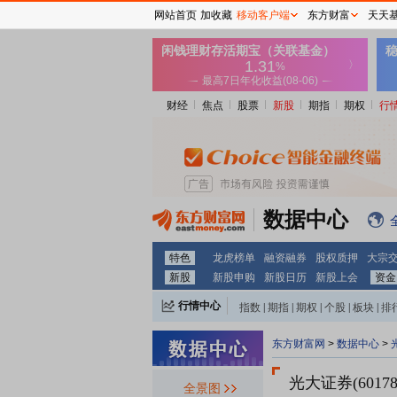
网站首页
加收藏
移动客户端
东方财富
天天
财经
焦点
股票
新股
期指
期权
行
数据中心
特色
龙虎榜单
融资融券
股权质押
大宗
新股
新股申购
新股日历
新股上会
资金
行情中心
指数
|
期指
|
期权
|
个股
|
板块
|
排
东方财富网
>
数据中心
>
光大证券(60178
全景图