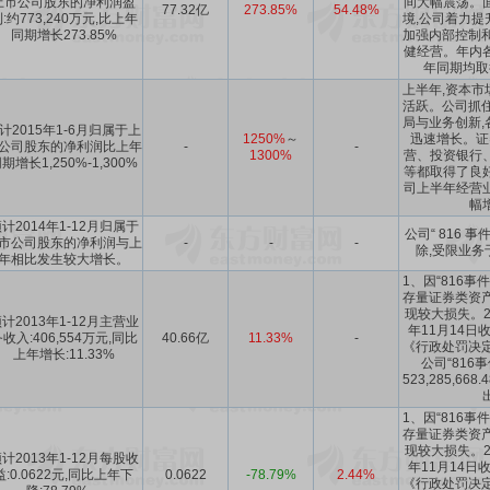
上市公司股东的净利润盈
间大幅震荡。
77.32亿
273.85%
54.48%
:约773,240万元,比上年
境,公司着力提
同期增长273.85%
加强内部控制和
健经营。年内
年同期均取
上半年,资本市
活跃。公司抓住
局与业务创新,
计2015年1-6月归属于上
1250%
～
迅速增长。证
公司股东的净利润比上年
-
-
1300%
营、投资银行
期增长1,250%-1,300%
等都取得了良
司上半年经营
幅
计2014年1-12月归属于
公司“ 816 
市公司股东的净利润与上
-
-
-
除,受限业务
年相比发生较大增长。
1、因“816事
存量证券类资产
现较大损失。2
计2013年1-12月主营业
年11月14日
收入:406,554万元,同比
40.66亿
11.33%
-
《行政处罚决定书
上年增长:11.33%
公司“816
523,285,6
1、因“816事
存量证券类资产
现较大损失。2
计2013年1-12月每股收
年11月14日
益:0.0622元,同比上年下
0.0622
-78.79%
2.44%
《行政处罚决定书