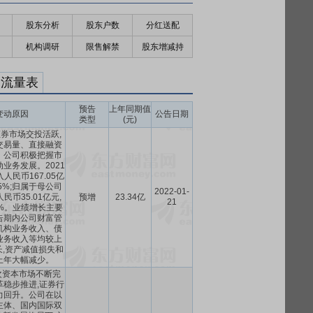
股东分析
股东户数
分红送配
机构调研
限售解禁
股东增减持
金流量表
预告
上年同期值
变动原因
公告日期
类型
(元)
内证券市场交投活跃,
交易量、直接融资
。公司积极把握市
业务发展。2021
人民币167.05亿
5%;归属于母公司
2022-01-
民币35.01亿元,
预增
23.34亿
21
%。业绩增长主要
告期内公司财富管
机构业务收入、债
业务收入等均较上
,资产减值损失和
上年大幅减少。
层次资本市场不断完
革稳步推进,证券行
力回升。公司在以
主体、国内国际双