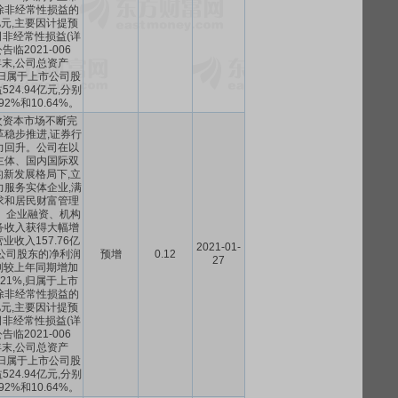
除非经常性损益的
2亿元,主要因计提预
非经常性损益(详
临2021-006
0年末,公司总资产
亿元,归属于上市公司股
24.94亿元,分别
92%和10.64%。
层次资本市场不断完
革稳步推进,证券行
力回升。公司在以
主体、国内国际双
新发展格局下,立
力服务实体企业,满
求和居民财富管理
、企业融资、机构
务收入获得大幅增
收入157.76亿
2021-01-
公司股东的净利润
预增
0.12
27
,分别较上年同期增加
5.21%,归属于上市
除非经常性损益的
2亿元,主要因计提预
非经常性损益(详
临2021-006
0年末,公司总资产
亿元,归属于上市公司股
24.94亿元,分别
92%和10.64%。