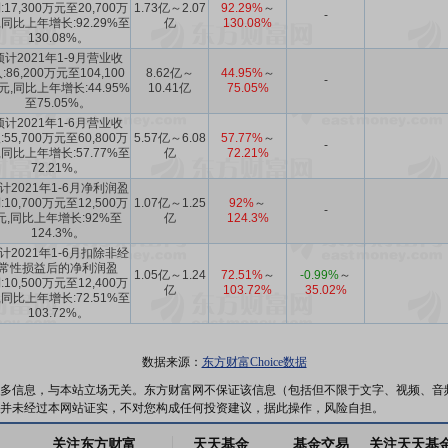
:17,300万元至20,700万
1.73亿～2.07
92.29%
～
-
,同比上年增长:92.29%至
亿
130.08%
130.08%。
预计2021年1-9月营业收
:86,200万元至104,100
8.62亿～
44.95%
～
-
元,同比上年增长:44.95%
10.41亿
75.05%
至75.05%。
预计2021年1-6月营业收
:55,700万元至60,800万
5.57亿～6.08
57.77%
～
-
,同比上年增长:57.77%至
亿
72.21%
72.21%。
计2021年1-6月净利润盈
:10,700万元至12,500万
1.07亿～1.25
92%
～
-
元,同比上年增长:92%至
亿
124.3%
124.3%。
计2021年1-6月扣除非经
常性损益后的净利润盈
1.05亿～1.24
72.51%
～
-0.99%
～
:10,500万元至12,400万
亿
103.72%
35.02%
,同比上年增长:72.51%至
103.72%。
数据来源：
东方财富Choice数据
多信息，与本站立场无关。东方财富网不保证该信息（包括但不限于文字、视频、音
并未经过本网站证实，不对您构成任何投资建议，据此操作，风险自担。
关注东方财富
天天基金
基金交易
关注天天基