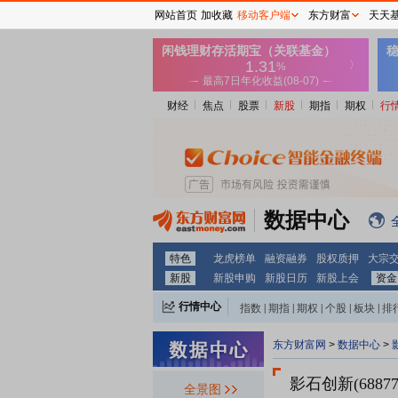
网站首页
加收藏
移动客户端
东方财富
天天
财经
焦点
股票
新股
期指
期权
行
数据中心
特色
龙虎榜单
融资融券
股权质押
大宗
新股
新股申购
新股日历
新股上会
资金
行情中心
指数
|
期指
|
期权
|
个股
|
板块
|
排
东方财富网
>
数据中心
>
影石创新(68877
全景图