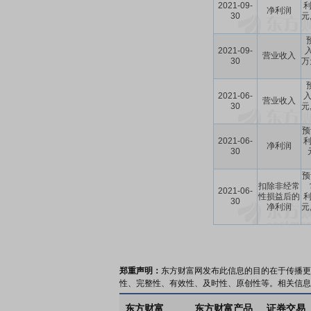
2021-09-
利
净利润
30
元
2021-09-
入
营业收入
30
万
2021-06-
入
营业收入
30
元
预
2021-06-
利
净利润
30
预
扣除非经常
2021-06-
性损益后的
利
30
净利润
元
郑重声明：
东方财富网发布此信息的目的在于传播更
性、完整性、有效性、及时性、原创性等。相关信息
东方财富
东方财富产品
证券交易