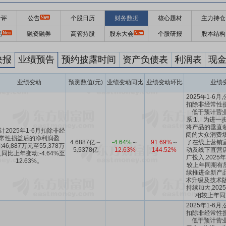
千评
公告
个股日历
财务数据
核心题材
主力持仓
易
融资融券
高管持股
股东大会
个股研报
股本结构
快报
业绩预告
预约披露时间
资产负债表
利润表
现
业绩变动
预测数值(元)
业绩变动同比
业绩变动环比
业绩
2025年1-6
扣除非经常性
低于预计营业
系:1、为进一
将产品的垂直
计2025年1-6月扣除非经
阔的大众消费场
常性损益后的净利润盈
4.6887亿～
-4.64%
～
91.69%
～
了在线上营销
:46,887万元至55,378万
5.5378亿
12.63%
144.52%
动及线下直营
,同比上年变动:-4.64%至
广投入,2025
12.63%。
较上年同期有所
续推进全新产
术升级及技术版
持续加大,202
相较上年同
2025年1-6
扣除非经常性
低于预计营业