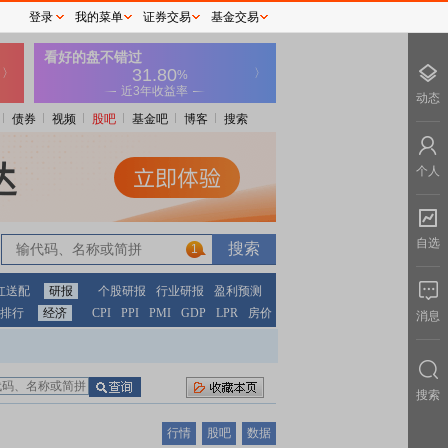
登录
我的菜单
证券交易
基金交易
动态
债券
视频
股吧
基金吧
博客
搜索
个人
自选
1
红送配
研报
个股研报
行业研报
盈利预测
排行
经济
CPI
PPI
PMI
GDP
LPR
房价
消息
搜索
行情
股吧
数据