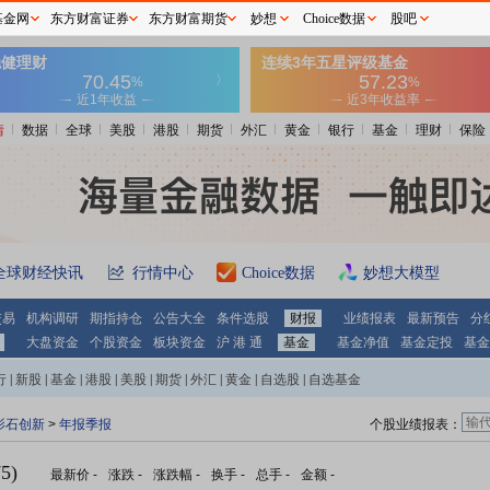
基金网
东方财富证券
东方财富期货
妙想
Choice数据
股吧
情
数据
全球
美股
港股
期货
外汇
黄金
银行
基金
理财
保险
全球财经快讯
行情中心
Choice数据
妙想大模型
交易
机构调研
期指持仓
公告大全
条件选股
财报
业绩报表
最新预告
分
大盘资金
个股资金
板块资金
沪 港 通
基金
基金净值
基金定投
基金
行
|
新股
|
基金
|
港股
|
美股
|
期货
|
外汇
|
黄金
|
自选股
|
自选基金
影石创新
>
年报季报
个股业绩报表：
5)
最新价
-
涨跌
-
涨跌幅
-
换手
-
总手
-
金额
-