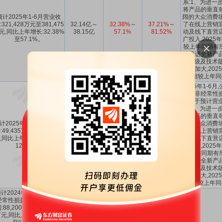
系:1、为进一
将产品的垂直
预计2025年1-6月营业收
阔的大众消费场
:321,428万元至381,475
32.14亿～
32.38%
～
37.21%
～
了在线上营销
元,同比上年增长:32.38%
38.15亿
57.1%
81.52%
动及线下直营
至57.1%。
广投入,2025
较上年同期有所
续推进全新产
术升级及技术版
持续加大,202
相较上年同
2025年1-6
扣除非经常性
低于预计营业
系:1、为进一
将产品的垂直
计2025年1-6月净利润盈
阔的大众消费场
:49,435万元至58,322万
4.9435亿～
-4.65%
～
80.32%
～
了在线上营销
,同比上年变动:-4.65%至
5.8322亿
12.49%
130.72%
动及线下直营
12.49%。
广投入,2025
较上年同期有所
续推进全新产
术升级及技术版
持续加大,202
相较上年同
计2024年1-12月扣除非
经常性损益后的净利润盈
8.82亿～
11.6%
～
-75.25%
～
:88,200万元至126,500
12.65亿
60.07%
47.16%
元,同比上年增长:11.6%