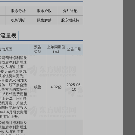
股东分析
股东户数
分红送配
机构调研
限售解禁
股东增减持
金流量表
预告
上年同期值
变动原因
公告日期
类型
(元)
月,公司预计净利润及
损益后净利润增速
收入增速,主要
步提升品牌影响力,
领域优势向更为广
景渗透,公司加大
宣传、线下展会活
2025-06-
续盈
4.92亿
店等方面的市场推
10
年1-6月销售费用相
上升;2、公司持
品线开发、关键技
图拓展,研发投入
5年1-6月研发费用
期有所上升。
月,公司预计净利润及
损益后净利润增速
收入增速,主要