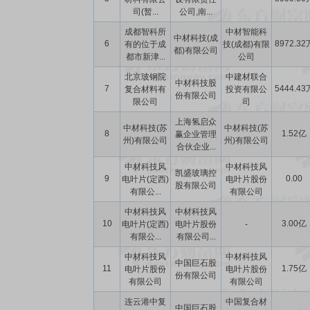
司(暂...
公司,南...
成都智科所
中材智能科
中材科技(成
6
8972.32
有的位于成
技(成都)有限
都)有限公司
都市新津...
公司
北京玻钢院
中建材联合
中材科技股
7
5444.43
复合材料有
投资有限公
份有限公司
限公司
司
上海氢启众
中材科技(苏
中材科技(苏
8
1.52亿
赢企业管理
州)有限公司
州)有限公司
合伙企业...
中材科技风
中材科技风
凯盛玻璃控
9
0.00
电叶片(定西)
电叶片股份
股有限公司
有限公...
有限公司
中材科技风
中材科技风
10
3.00亿
电叶片(定西)
电叶片股份
-
有限公...
有限公司...
中材科技风
中材科技风
中国巨石股
11
1.75亿
电叶片股份
电叶片股份
份有限公司
有限公司
有限公司
连云港中复
中国复合材
中国巨石股