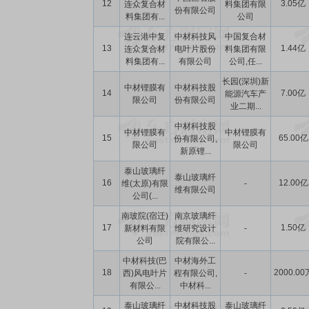
12
3.05亿
连众复合材
料集团有限
份有限公司
料集团有...
公司
连云港中复
中材科技风
中国复合材
13
1.44亿
连众复合材
电叶片股份
料集团有限
料集团有...
有限公司
公司,任...
长园(深圳)新
中材锂膜有
中材科技股
14
7.00亿
能源汽车产
限公司
份有限公司
业二期...
中材科技股
中材锂膜有
中材锂膜有
15
65.00亿
份有限公司,
限公司
限公司
新原锂...
泰山玻璃纤
泰山玻璃纤
16
12.00亿
维(太原)有限
-
维有限公司
公司(...
南玻院(宿迁)
南京玻璃纤
17
1.50亿
新材料有限
维研究设计
-
公司
院有限公...
中材科技(巴
中材海外工
18
2000.00
西)风电叶片
程有限公司,
-
有限公...
中材科...
泰山玻璃纤
中材科技股
泰山玻璃纤