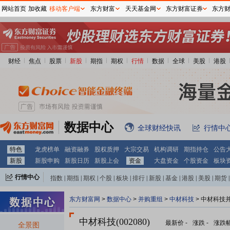
网站首页
加收藏
移动客户端
东方财富
天天基金网
东方财富证券
东方
财经
焦点
股票
新股
期指
期权
行情
数据
全球
美股
港股
数据中心
全球财经快讯
行情中
特色
龙虎榜单
融资融券
股权质押
大宗交易
机构调研
期指持仓
公告
新股
新股申购
新股日历
新股上会
资金
大盘资金
个股资金
板块
行情中心
指数
|
期指
|
期权
|
个股
|
板块
|
排行
|
新股
|
基金
|
港股
|
美股
|
期货
|
外汇
|
黄金
|
自选股
|
自选基金
东方财富网
>
数据中心
>
并购重组
>
中材科技
> 中材科技
中材科技(002080)
最新价
-
涨跌
-
涨跌
全景图