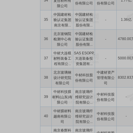
34
1.77亿
复合材料有
份有限公司
份有限公司
限公司
中国建材检
中国建材检
35
1.36亿
验认证集团
验认证集团
-
南京有限...
股份有限...
北京玻钢院
中国建材检
36
4780.00
检测中心有
验认证集团
-
限公司
股份有限...
中材大连模
SAS ESOPP,
37
5000.00
材料装备工
大连装备投
-
程有限公...
资集团有...
北京玻璃钢
中建材资产
中材科技股
38
8302.83
设计研究院
管理有限公
份有限公司
有限公司
司
中材科技膜
南京玻璃纤
中材科技股
39
-
材料(山东)有
维研究设计
份有限公司
限公司
院有限公...
中材膜材料
南京玻璃纤
中材科技股
40
-
越南有限公
维研究设计
份有限公司
司
院有限公...
南京春辉科
南京玻璃纤