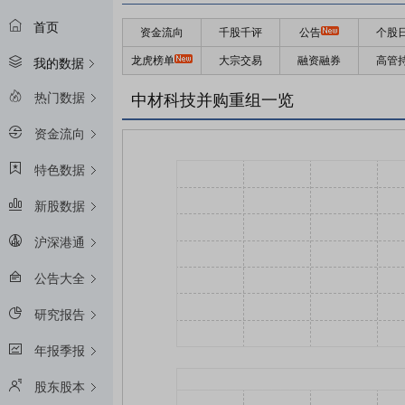
首页
资金流向
千股千评
公告
个股
龙虎榜单
大宗交易
融资融券
高管
我的数据
热门数据
中材科技并购重组一览
资金流向
特色数据
新股数据
沪深港通
公告大全
研究报告
年报季报
股东股本