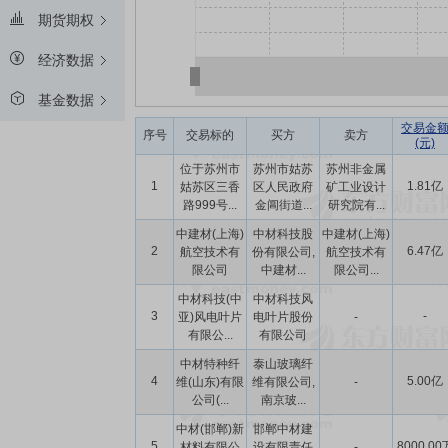
期货期权
经济数据
基金数据
交易金
序号
交易标的
买方
卖方
(元)
位于苏州市
苏州市姑苏
苏州非金属
1
1.81亿
姑苏区三香
区人民政府
矿工业设计
路999号...
金阊街道...
研究院有...
中建材(上海)
中材科技股
中建材(上海)
2
6.47亿
航空技术有
份有限公司,
航空技术有
限公司
中建材...
限公司...
中材科技(中
中材科技风
3
-
亚)风电叶片
电叶片股份
-
有限公...
有限公司
中材特种纤
泰山玻璃纤
4
5.00亿
维(山东)有限
维有限公司,
-
公司(...
南京玻...
中材(邯郸)新
邯郸中材建
5
8000.00
材料有限公
设有限责任
-