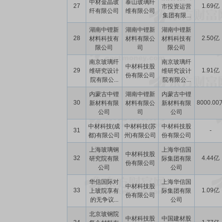
中材金晶玻
泰山玻璃纤
27
1.69亿
市投资运营
纤有限公司
维有限公司
集团有限...
湖南中锂新
湖南中锂新
湖南中锂新
28
2.50亿
材料科技有
材料有限公
材料科技有
限公司
司
限公司
南京玻璃纤
南京玻璃纤
中材科技股
29
1.91亿
维研究设计
维研究设计
份有限公司
院有限公...
院有限公...
内蒙古中锂
湖南中锂新
内蒙古中锂
30
8000.00
新材料有限
材料有限公
新材料有限
公司
司
公司
中材科技(成
中材科技(苏
中材科技股
31
-
都)有限公司
州)有限公司
份有限公司
上海玻璃钢
上海华信国
中材科技股
32
4.44亿
研究院有限
际集团有限
份有限公司
公司
公司
华信国际对
上海华信国
中材科技股
33
1.09亿
上玻院享有
际集团有限
份有限公司
的无争议...
公司
北京玻钢院
中材科技股
中国建材股