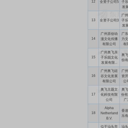
12
全资子公司5
子
发展
广
13
全资子公司3
子
发展
广州原创动
广
14
漫文化传播
力
有限公司
有
广州奥飞亲
奥
15
子乐园文化
份
发展有限...
广州奥飞硅
广
16
谷文化发展
资
有限公司
公司
奥飞主题文
奥
17
化科技有限
份有
公司
广东
Alpha
香
18
Netherland
乐
B.V.
位于汕头市
汕