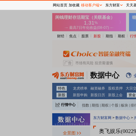
网站首页
加收藏
移动客户端
东方财富
天天
财经
焦点
股票
新股
期指
期权
行
数据中心
特色
龙虎榜单
融资融券
股权质押
大宗
新股
新股申购
新股日历
新股上会
资金
行情中心
指数
|
期指
|
期权
|
个股
|
板块
|
排
东方财富网
>
数据中心
>
奥飞娱乐(00229
全景图