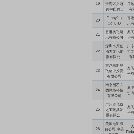
19
澄海区文冠
房
路中段奥...
有
Funnyflux
香
20
Co.,LTD
乐
香港奥飞娱
奥
21
乐有限公司
份
深圳市原创
广
22
动力文化传
力
播有限公...
有
霍尔果斯奥
奥
23
飞创业投资
份
有限公司
南京图乙方
奥
24
圆网络科技
份
有限公司
广州奥飞孩
奥
25
之宝玩具发
份
展有限公...
美国电影项
A
26
目公司(中英
Pictu