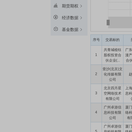
期货期权
经济数据
基金数据
序号
交易标的
共青城植钰
广
1
股权投资合
漫
伙企业(...
合伙
壹沙(北京)文
2
化传媒有限
公司
北京四月星
上
3
空网络技术
息
有限公司
广州卓游信
厦
4
息科技有限
络
公司
有
广州卓游信
厦
5
息科技有限
络