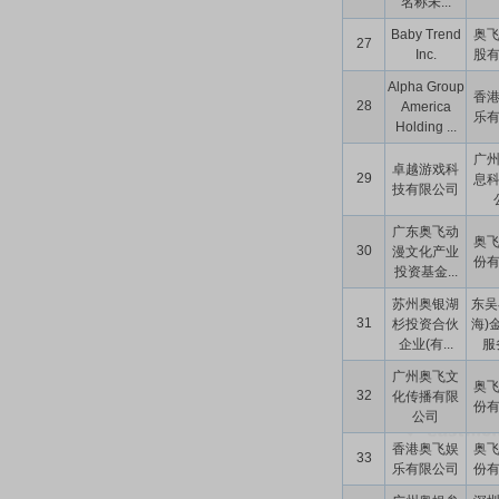
名称未...
Baby Trend
奥
27
Inc.
股
Alpha Group
香
28
America
乐
Holding ...
广
卓越游戏科
29
息
技有限公司
广东奥飞动
奥
30
漫文化产业
份
投资基金...
苏州奥银湖
东吴
31
杉投资合伙
海)
企业(有...
服务
广州奥飞文
奥
32
化传播有限
份
公司
香港奥飞娱
奥
33
乐有限公司
份