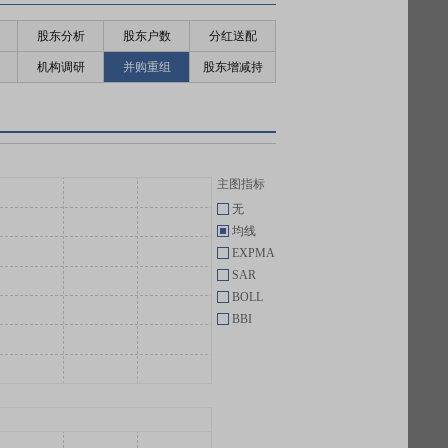
股东分析
股东户数
分红送配
机构调研
并购重组
股东增减持
主图指标
无
均线
EXPMA
SAR
BOLL
BBI