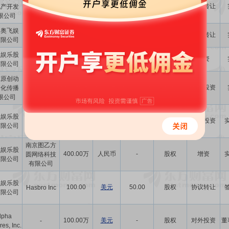
奥飞娱乐股
1.23亿
人民币
-
资产
协议转让
地产开发
份有限公司
限公司
港奥飞娱
郑吉勋、李
652.50万
美元
-
股权
协议转让
有限公司
龙昊
飞娱乐股
香港奥飞娱
2.65亿
人民币
-
股权
增资
有限公司
乐有限公司
东原创动
500.00万
人民币
-
股权
对外投资
文化传播
-
限公司
飞娱乐股
5.00亿
人民币
-
股权
对外投资
-
有限公司
南京图乙方
飞娱乐股
400.00万
人民币
-
股权
增资
圆网络科技
有限公司
有限公司
飞娱乐股
100.00
美元
50.00
股权
协议转让
Hasbro Inc
有限公司
lpha
100.00万
美元
-
股权
对外投资
董
-
res, Inc.