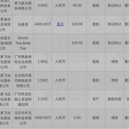
圳辰海汇
奥飞娱乐股
3.06亿
人民币
90.00
股权
协议转让
董
能科技有
份有限公司
限公司
东奥迪动
4600.00万
美元
100.00
股权
协议转让
董
玩具有限
吴春美
公司
飞动漫文
Denny
-
-
100.00
股权
协议转让
董
香港)有限
Tsai,Betty
公司
Tsai
东奥飞动
广州奥娱叁
1.90亿
人民币
-
股权
增资
董
文化股份
特文化有限
公司...
公司
东奥飞动
北京四月星
1.00亿
人民币
-
股权
增资
董
文化股份
空网络技术
限公司
有限公司
州奥飞硅
广州开发区
2.33亿
人民币
-
资产
股权拍卖
文化发展
国土资源和
限公司
规划局
东奥飞动
北京光年无
5000.00万
人民币
5.00
股权
增资
董
文化股份
限科技有限
限公司
公司