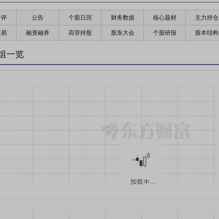
千评
公告
个股日历
财务数据
核心题材
主力持仓
交易
融资融券
高管持股
股东大会
个股研报
股本结构
组一览