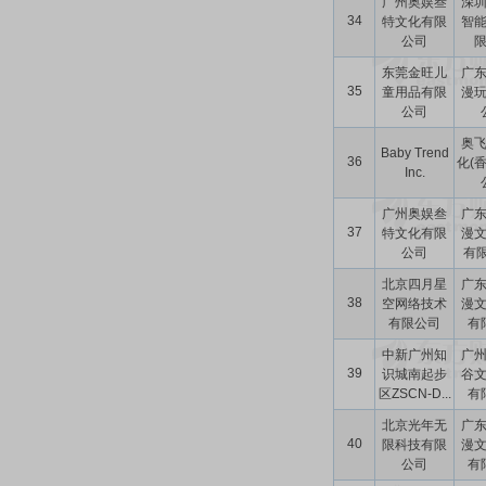
广州奥娱叁
深
34
特文化有限
智
公司
东莞金旺儿
广
35
童用品有限
漫
公司
奥
Baby Trend
36
化(
Inc.
广州奥娱叁
广
37
特文化有限
漫
公司
有限
北京四月星
广
38
空网络技术
漫
有限公司
有
中新广州知
广
39
识城南起步
谷
区ZSCN-D...
有
北京光年无
广
40
限科技有限
漫
公司
有