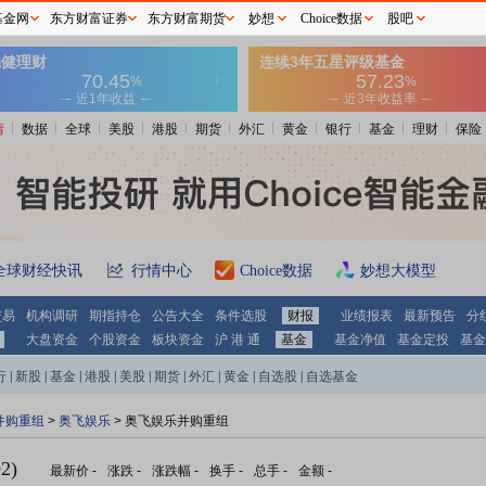
基金网
东方财富证券
东方财富期货
妙想
Choice数据
股吧
情
数据
全球
美股
港股
期货
外汇
黄金
银行
基金
理财
保险
全球财经快讯
行情中心
Choice数据
妙想大模型
交易
机构调研
期指持仓
公告大全
条件选股
财报
业绩报表
最新预告
分
大盘资金
个股资金
板块资金
沪 港 通
基金
基金净值
基金定投
基金
行
|
新股
|
基金
|
港股
|
美股
|
期货
|
外汇
|
黄金
|
自选股
|
自选基金
并购重组
>
奥飞娱乐
> 奥飞娱乐并购重组
2)
最新价
-
涨跌
-
涨跌幅
-
换手
-
总手
-
金额
-