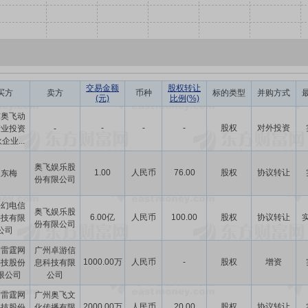
交易金额
股权转让
买方
卖方
币种
标的类型
并购方式
(元)
比例(%)
东奥飞动
-
-
-
股权
对外投资
产业投资
-
企业...
奥飞娱乐股
1.00
人民币
76.00
股权
协议转让
赵东梅
份有限公司
海幻电信
奥飞娱乐股
6.00亿
人民币
100.00
股权
协议转让
科技有限
份有限公司
公司
门雷霆网
广州卓游信
1000.00万
人民币
-
股权
增资
科技股份
息科技有限
限公司
公司
门雷霆网
广州奥飞文
2000.00万
人民币
20.00
股权
协议转让
科技股份
化传播有限