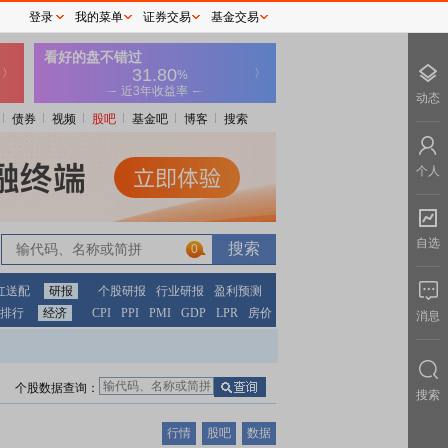
登录
我的菜单
证券交易
基金交易
动态
债券
视频
股吧
基金吧
博客
搜索
个人
自选
0
红送配
研报
个股研报
行业研报
盈利预测
排行
经济
CPI
PPI
PMI
GDP
LPR
房价
消息
个股数据查询：
搜索
行情
股吧
数据