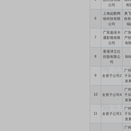
公司
有
上海起酷网
奥
6
络科技有限
份有
公司
福建
广东嘉佳卡
广
7
通影视有限
产
公司
有限
香港泽立仕
8
控股有限公
Bili
司
广
9
全资子公司2
子
发展
广
10
全资子公司4
子
发展
广
11
全资子公司1
子
发展
广