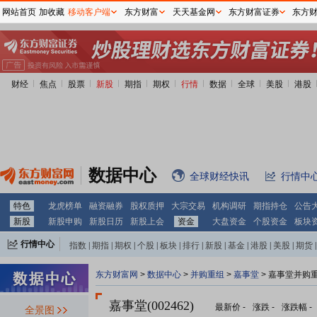
网站首页
加收藏
移动客户端
东方财富
天天基金网
东方财富证券
东方
财经
焦点
股票
新股
期指
期权
行情
数据
全球
美股
港股
数据中心
全球财经快讯
行情中
特色
龙虎榜单
融资融券
股权质押
大宗交易
机构调研
期指持仓
公告
新股
新股申购
新股日历
新股上会
资金
大盘资金
个股资金
板块
行情中心
指数
|
期指
|
期权
|
个股
|
板块
|
排行
|
新股
|
基金
|
港股
|
美股
|
期货
|
外汇
|
黄金
|
自选股
|
自选基金
东方财富网
>
数据中心
>
并购重组
>
嘉事堂
> 嘉事堂并购
嘉事堂(002462)
最新价
-
涨跌
-
涨跌幅
-
全景图