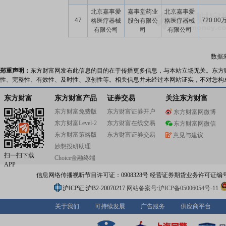
北京嘉事爱
嘉事堂药业
北京嘉事爱
47
720.00
格医疗器械
股份有限公
格医疗器械
有限公司
司
有限公司
数据
郑重声明：
东方财富网发布此信息的目的在于传播更多信息，与本站立场无关。东方
性、完整性、有效性、及时性、原创性等。相关信息并未经过本网站证实，不对您构
东方财富
东方财富产品
证券交易
关注东方财富
东方财富免费版
东方财富证券开户
东方财富网微博
东方财富Level-2
东方财富在线交易
东方财富网微信
东方财富策略版
东方财富证券交易
意见与建议
妙想投研助理
扫一扫下载
Choice金融终端
APP
信息网络传播视听节目许可证：0908328号 经营证券期货业务许可证编号：91310
沪ICP证:沪B2-20070217
网站备案号:沪ICP备05006054号-11
关于我们
可持续发展
广告服务
供应商平台