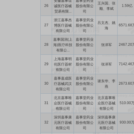
安徽嘉事谊
嘉事堂药业
王兴国、张
26
1.59亿
诚医疗器械
股份有限公
顺、李斌
贸易有限...
司
浙江嘉事杰
嘉事堂药业
吕文杰、姚
27
6571.68
博医疗器械
股份有限公
海
有限公司
司
嘉事国润(上
嘉事堂药业
28
2467.20
海)医疗科技
股份有限公
张泽军
有限公...
司
上海嘉事明
嘉事堂药业
29
7142.46
伦医疗器材
股份有限公
张泽军
有限公司
司
嘉事嘉成医
嘉事堂药业
谢东华、李
30
2673.60
疗器械武汉
股份有限公
燕
有限公司
司
北京嘉事唯
嘉事堂药业
北京嘉事唯
31
510.00
众医疗器械
股份有限公
众医疗器械
有限公司
司
有限公司
深圳嘉事康
嘉事堂药业
深圳嘉事康
32
930.00
元医疗器械
股份有限公
元医疗器械
有限公司
司
有限公司