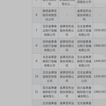
团股份公司
司
责任公...
陕西嘉事堂
嘉事堂药业
6
-
医药有限责
-
股份有限公
任公司
司
北京嘉事唯
嘉事堂药业
北京嘉事唯
7
1530.00
众医疗器械
股份有限公
众医疗器械
有限公司
司
有限公司
深圳嘉事康
嘉事堂药业
深圳嘉事康
8
2480.00
元医疗器械
股份有限公
元医疗器械
有限公司
司
有限公司
北京嘉事爱
嘉事堂药业
北京嘉事爱
9
1440.00
格医疗器械
股份有限公
格医疗器械
有限公司
司
有限公司
北京金康瑞
嘉事堂药业
北京金康瑞
10
1240.00
源商贸有限
股份有限公
源商贸有限
公司
司
公司
四川嘉事馨
嘉事堂药业
四川嘉事馨
11
2460.00
顺和医疗器
股份有限公
顺和医疗器
械有限公...
司
械有限公...
北京嘉事盛
嘉事堂药业
北京嘉事盛