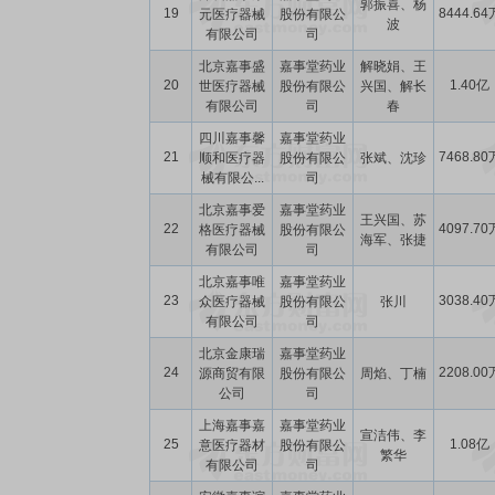
郭振喜、杨
19
8444.64
元医疗器械
股份有限公
波
有限公司
司
北京嘉事盛
嘉事堂药业
解晓娟、王
20
1.40亿
世医疗器械
股份有限公
兴国、解长
有限公司
司
春
四川嘉事馨
嘉事堂药业
21
7468.80
顺和医疗器
股份有限公
张斌、沈珍
械有限公...
司
北京嘉事爱
嘉事堂药业
王兴国、苏
22
4097.70
格医疗器械
股份有限公
海军、张捷
有限公司
司
北京嘉事唯
嘉事堂药业
23
3038.40
众医疗器械
股份有限公
张川
有限公司
司
北京金康瑞
嘉事堂药业
24
2208.00
源商贸有限
股份有限公
周焰、丁楠
公司
司
上海嘉事嘉
嘉事堂药业
宣洁伟、李
25
1.08亿
意医疗器材
股份有限公
繁华
有限公司
司