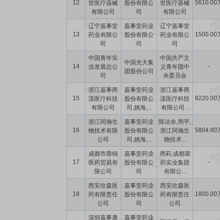
12
5610.00
世医疗器械
股份有限公
世医疗器械
有限公司
司
有限公司
辽宁嘉事堂
嘉事堂药业
辽宁嘉事堂
13
1500.00
药业有限公
股份有限公
药业有限公
司
司
司
中国青年实
中国共产主
中国光大集
14
-
业发展总公
义青年团中
团股份公司
司
央委员会
浙江嘉事商
嘉事堂药业
浙江嘉事商
15
8220.00
漾医疗科技
股份有限公
漾医疗科技
有限公司
司,姚海,...
有限公司...
浙江同瀚生
嘉事堂药业
陈法余,周平,
16
5804.80
物技术有限
股份有限公
浙江同瀚生
公司
司,姚海,...
物技术...
成都市蓉锦
嘉事堂药业
周莉,成都蓉
17
-
医药贸易有
股份有限公
药实业集团
限公司
司
有限公...
西安欣森医
嘉事堂药业
西安欣森医
18
1800.00
药有限责任
股份有限公
药有限责任
公司
司
公司
深圳嘉事康
嘉事堂药业