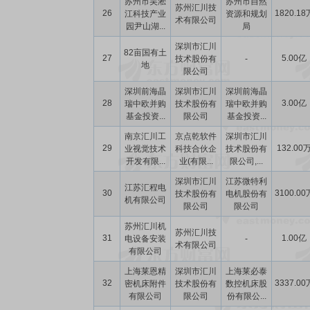
苏州市吴淞
苏州市自然
苏州汇川技
26
1820.18
江科技产业
资源和规划
术有限公司
园尹山湖...
局
深圳市汇川
82亩国有土
27
5.00亿
技术股份有
-
地
限公司
深圳前海晶
深圳市汇川
深圳前海晶
28
3.00亿
瑞中欧并购
技术股份有
瑞中欧并购
基金投资...
限公司
基金投资...
南京汇川工
京点乾软件
深圳市汇川
29
132.00
业视觉技术
科技合伙企
技术股份有
开发有限...
业(有限...
限公司,...
深圳市汇川
江苏微特利
江苏汇程电
30
3100.00
技术股份有
电机股份有
机有限公司
限公司
限公司
苏州汇川机
苏州汇川技
31
1.00亿
电设备安装
-
术有限公司
有限公司
上海莱恩精
深圳市汇川
上海莱必泰
32
3337.00
密机床附件
技术股份有
数控机床股
有限公司
限公司
份有限公...