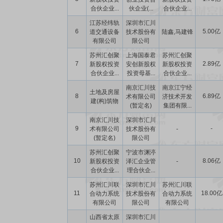
合伙企业...
伙企业(...
合伙企业...
江苏经纬轨
深圳市汇川
6
5.00亿
道交通设备
技术股份有
陆鑫,马建锋
有限公司
限公司
苏州汇创聚
上海国泰君
苏州汇创聚
7
2.89亿
新股权投资
安创新股权
新股权投资
合伙企业...
投资母基...
合伙企业...
南京汇川技
南京江宁经
土地及房屋
8
6.89亿
术有限公司
济技术开发
建(构)筑物
(暂定名)
集团有限...
南京汇川技
深圳市汇川
9
-
术有限公司
技术股份有
-
(暂定名)
限公司
苏州汇创聚
宁波市渊渟
10
8.06亿
新股权投资
泽汇企业管
-
合伙企业...
理合伙企...
苏州汇川联
深圳市汇川
苏州汇川联
11
18.00亿
合动力系统
技术股份有
合动力系统
有限公司
限公司
有限公司
山西省太原
深圳市汇川