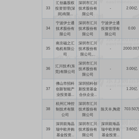
汇创鑫股权
深圳市汇川
33
2.00亿
投资管理(深
技术股份有
-
圳)有限...
限公司
宁波伊士通
深圳市汇川
宁波伊士通
34
0.00
技术股份有
技术股份有
投资管理有
限公司
限公司
限公司
南京磁之汇
深圳市汇川
35
2000.00
电机有限公
技术股份有
-
司
限公司,...
深圳市汇川
汇川技术(东
36
3.00亿
技术股份有
-
莞)有限公司
限公司
佛山市招科
深圳招科创
37
1.20亿
创新智能产
新投资基金
-
业投资基...
合伙企业...
杭州汇坤控
深圳市汇川
38
703.50
制技术有限
技术股份有
陈天丰,陶君
公司
限公司
深圳前海晶
深圳市汇川
深圳前海晶
39
3.60亿
瑞中欧并购
技术股份有
瑞中欧并购
基金投资...
限公司
基金投资...