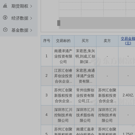
期货期权
经济数据
基金数据
交易金
序号
交易标的
买方
卖方
(元)
南通泽涌产
宋君恩,朱兴
1
-
业投资有限
明,刘成,汇创
-
公司
新(深...
江苏汇创睿
宋君恩,南通
2
-
昇创业投资
泽涌产业投
-
合伙企业...
资有限...
苏州汇创聚
常州信辉创
苏州汇创聚
3
2.40亿
新股权投资
业投资有限
新股权投资
合伙企业...
公司,江...
合伙企业...
深圳市汇川
深圳市汇川
深圳市汇川
4
-
控制技术有
技术股份有
控制技术有
限公司
限公司
限公司
苏州汇创聚
南通汇嘉承
苏州汇创聚
5
1.75亿
新股权投资
创业投资合
新股权投资