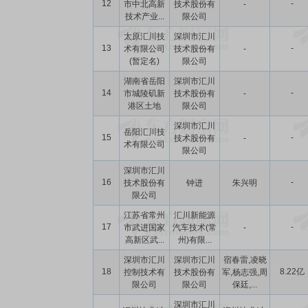
12
-
市中北高新
技术股份有
-
技术产业...
限公司
太原汇川技
深圳市汇川
13
-
术有限公司
技术股份有
-
(暂定名)
限公司
湖南省岳阳
深圳市汇川
14
-
市城陵矶新
技术股份有
-
港区土地
限公司
深圳市汇川
岳阳汇川技
15
-
技术股份有
-
术有限公司
限公司
深圳市汇川
16
-
技术股份有
钟进
朱兴明
限公司
江苏省常州
汇川新能源
17
-
市武进国家
汽车技术(常
-
高新区武...
州)有限...
深圳市汇川
深圳市汇川
宿春雷,凌晓
18
8.22亿
控制技术有
技术股份有
军,杨志强,周
限公司
限公司
保廷,...
深圳市汇川