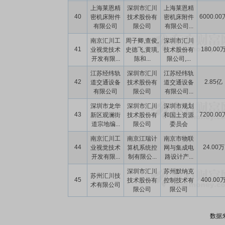
上海莱恩精
深圳市汇川
上海莱恩精
40
6000.00
密机床附件
技术股份有
密机床附件
有限公司
限公司
有限公司...
南京汇川工
周子卿,查俊,
深圳市汇川
41
180.00
业视觉技术
史德飞,黄璜,
技术股份有
开发有限...
陈和...
限公司,...
江苏经纬轨
深圳市汇川
江苏经纬轨
42
2.85亿
道交通设备
技术股份有
道交通设备
有限公司
限公司
有限公司...
深圳市龙华
深圳市汇川
深圳市规划
43
7200.00
新区观澜街
技术股份有
和国土资源
道宗地编...
限公司
委员会
南京汇川工
南京江瑞计
南京市物联
44
24.00万
业视觉技术
算机系统控
网与集成电
开发有限...
制有限公...
路设计产...
深圳市汇川
苏州默纳克
苏州汇川技
45
400.00
技术股份有
控制技术有
术有限公司
限公司
限公司
数据