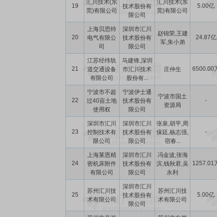
汇川技术(东
汇川技术(东
19
5.00亿
技术股份有
莞)有限公司
莞)有限公司
限公司
上海贝思特
深圳市汇川
赵锦荣,王建
20
24.87亿
电气有限公
技术股份有
军,朱小弟
司
限公司
江苏经纬轨
马建锋,深圳
21
6500.00
道交通设备
市汇川技术
庄仲生
有限公司
股份有...
宁波市不超
宁波伊士通
宁波市国土
22
-
过40亩土地
技术股份有
资源局
使用权
限公司
深圳市汇川
深圳市汇川
张泉,胡平,周
23
-
控制技术有
技术股份有
保廷,杨志强,
限公司
限公司
宿春...
上海莱恩精
深圳市汇川
冯金波,张海
24
1257.01
密机床附件
技术股份有
滨,钱秋君,吴
有限公司
限公司
永利
深圳市汇川
苏州汇川技
苏州汇川技
25
5.00亿
技术股份有
术有限公司
术有限公司
限公司