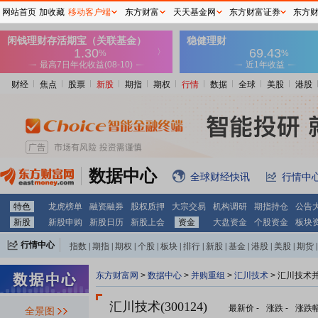
网站首页
加收藏
移动客户端
东方财富
天天基金网
东方财富证券
东方
财经
焦点
股票
新股
期指
期权
行情
数据
全球
美股
港股
数据中心
全球财经快讯
行情中
特色
龙虎榜单
融资融券
股权质押
大宗交易
机构调研
期指持仓
公告
新股
新股申购
新股日历
新股上会
资金
大盘资金
个股资金
板块
行情中心
指数
|
期指
|
期权
|
个股
|
板块
|
排行
|
新股
|
基金
|
港股
|
美股
|
期货
|
外汇
|
黄金
|
自选股
|
自选基金
东方财富网
>
数据中心
>
并购重组
>
汇川技术
> 汇川技术
汇川技术(300124)
最新价
-
涨跌
-
涨跌
全景图