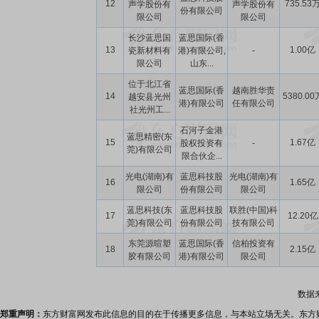
12
735.53
声学股份有
声学股份有
份有限公司
限公司
限公司
长沙蓝思国
蓝思国际(香
13
1.00亿
瓷新材料有
港)有限公司,
-
限公司
山东...
位于北江省
蓝思国际(香
越南胜华责
14
5380.00
越安县光州
港)有限公司
任有限公司
社光州工...
石河子金港
蓝思精密(东
15
1.67亿
股权投资有
-
莞)有限公司
限合伙企...
光电(湖南)有
蓝思科技股
光电(湖南)有
16
1.65亿
限公司
份有限公司
限公司
蓝思科技(东
蓝思科技股
联胜(中国)科
17
12.20亿
莞)有限公司
份有限公司
技有限公司
东莞源暄塑
蓝思国际(香
信柏投资有
18
2.15亿
胶有限公司
港)有限公司
限公司
数据
郑重声明：
东方财富网发布此信息的目的在于传播更多信息，与本站立场无关。东方