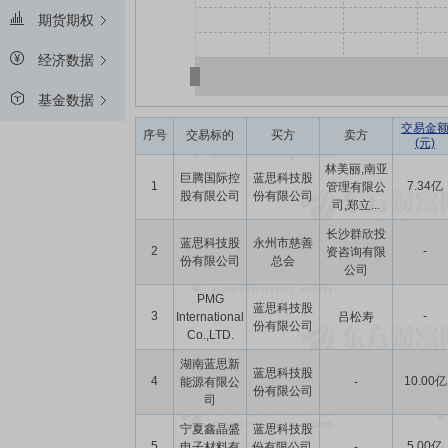
期货期权
经济数据
基金数据
交易金
序号
交易标的
买方
卖方
(元)
林美丽,南亚
巨腾国际控
蓝思科技股
1
7.34亿
管理有限公
股有限公司
份有限公司
司,郑立...
长沙群欣投
蓝思科技股
永州市慈善
2
-
资咨询有限
份有限公司
总会
公司
PMG
蓝思科技股
3
-
International
吕松寿
份有限公司
Co.,LTD.
湖南蓝思新
蓝思科技股
4
10.00亿
能源有限公
-
份有限公司
司
宁夏鑫晶盛
蓝思科技股
5
5.00亿
电子材料有
份有限公司,
-