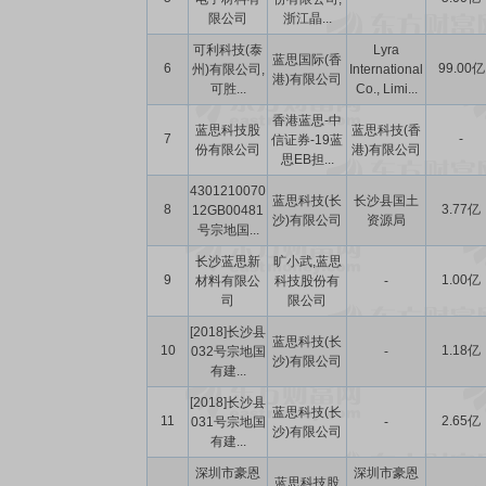
限公司
浙江晶...
可利科技(泰
Lyra
蓝思国际(香
6
99.00亿
州)有限公司,
International
港)有限公司
可胜...
Co., Limi...
香港蓝思-中
蓝思科技股
蓝思科技(香
7
-
信证券-19蓝
份有限公司
港)有限公司
思EB担...
4301210070
蓝思科技(长
长沙县国土
8
3.77亿
12GB00481
沙)有限公司
资源局
号宗地国...
长沙蓝思新
旷小武,蓝思
9
1.00亿
材料有限公
科技股份有
-
司
限公司
[2018]长沙县
蓝思科技(长
10
1.18亿
032号宗地国
-
沙)有限公司
有建...
[2018]长沙县
蓝思科技(长
11
2.65亿
031号宗地国
-
沙)有限公司
有建...
深圳市豪恩
深圳市豪恩
蓝思科技股