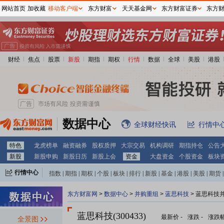
网站首页
加收藏
移动客户端
东方财富
天天基金网
东方财富证券
东方
财经
焦点
股票
新股
期指
期权
行情
数据
全球
美股
港股
数据中心
全球财经快讯
行情中
特色
龙虎榜单
融资融券
股权质押
大宗交易
机构调研
期指持仓
公告
新股
新股申购
新股日历
新股上会
资金
大盘资金
个股资金
板块
行情中心
指数
|
期指
|
期权
|
个股
|
板块
|
排行
|
新股
|
基金
|
港股
|
美股
|
期货
|
外汇
|
黄金
|
自选股
|
自选基金
东方财富网
>
数据中心
>
并购重组
>
蓝思科技
> 蓝思科技
蓝思科技(300433)
最新价
-
涨跌
-
涨跌
全景图