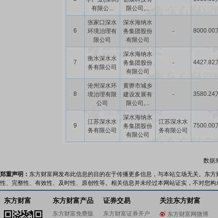
有限公...
限公司,...
张家口深水
深水海纳水
6
8000.00
环境治理有
务集团股份
-
限公司
有限公司
深水海纳水
衡水深水水
7
4427.82
务集团股份
-
务有限公司
有限公司
沧州深水环
黄骅市城乡
8
3580.24
境治理有限
建设发展有
-
公司
限公司,...
深水海纳水
江苏深水水
江苏深水水
9
7500.00
务集团股份
务有限公司
务有限公司
有限公司
数据
郑重声明：
东方财富网发布此信息的目的在于传播更多信息，与本站立场无关。东方
性、完整性、有效性、及时性、原创性等。相关信息并未经过本网站证实，不对您构
东方财富
东方财富产品
证券交易
关注东方财富
东方财富免费版
东方财富证券开户
东方财富网微博