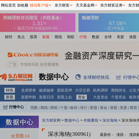
网站首页
加收藏
移动客户端
东方财富
天天基金网
东方财富证券
东方
财经
焦点
股票
新股
期指
期权
行情
数据
全球
美股
港股
数据中心
全球财经快讯
行情中
特色
龙虎榜单
融资融券
股权质押
大宗交易
机构调研
期指持仓
公告
新股
新股申购
新股日历
新股上会
资金
大盘资金
个股资金
板块
行情中心
指数
|
期指
|
期权
|
个股
|
板块
|
排行
|
新股
|
基金
|
港股
|
美股
|
期货
|
外汇
|
黄金
|
自选股
|
自选基金
东方财富网
>
数据中心
>
并购重组
>
深水海纳
> 深水海纳
深水海纳(300961)
最新价
-
涨跌
-
涨跌
全景图