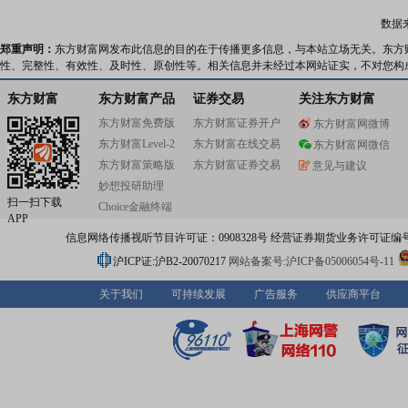
数据
郑重声明：
东方财富网发布此信息的目的在于传播更多信息，与本站立场无关。东方
性、完整性、有效性、及时性、原创性等。相关信息并未经过本网站证实，不对您构
东方财富
东方财富产品
证券交易
关注东方财富
东方财富免费版
东方财富证券开户
东方财富网微博
东方财富Level-2
东方财富在线交易
东方财富网微信
东方财富策略版
东方财富证券交易
意见与建议
妙想投研助理
扫一扫下载
Choice金融终端
APP
信息网络传播视听节目许可证：0908328号 经营证券期货业务许可证编号：91310
沪ICP证:沪B2-20070217
网站备案号:沪ICP备05006054号-11
关于我们
可持续发展
广告服务
供应商平台