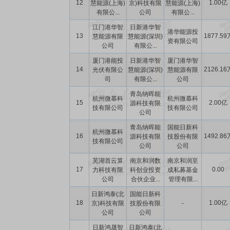
12
1.00亿
慧能源(上海)
京)科技有限
慧能源(上海)
有限公...
公司
有限公...
江门港华智
日新港华智
港华能源投
13
1877.59
慧能源有限
慧能源(深圳)
资有限公司
公司
有限公...
厦门港能投
日新港华智
厦门港华智
14
2126.16
光伏有限公
慧能源(深圳)
慧能源有限
司
有限公...
公司
青岛纳晖能
杭州微慕科
杭州微慕科
15
2.00亿
源科技有限
技有限公司
技有限公司
公司
青岛纳晖能
国能日新科
杭州微慕科
16
1492.86
源科技有限
技股份有限
技有限公司
公司
公司
芜湖首云算
南京和润数
南京和润至
17
0.00
力科技有限
科创业投资
成私募基金
公司
合伙企业...
管理有限...
日新鸿泰(北
国能日新科
18
1.00亿
京)科技有限
技股份有限
-
公司
公司
日新鸿晟智
日新鸿泰(北