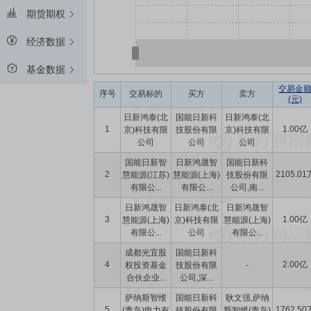
期货期权
经济数据
基金数据
交易金
序号
交易标的
买方
卖方
(元)
日新鸿泰(北
国能日新科
日新鸿泰(北
1
1.00亿
京)科技有限
技股份有限
京)科技有限
公司
公司
公司
国能日新智
日新鸿晟智
国能日新科
2
2105.01
慧能源(江苏)
慧能源(上海)
技股份有限
有限公...
有限公...
公司,南...
日新鸿晟智
日新鸿泰(北
日新鸿晟智
3
1.00亿
慧能源(上海)
京)科技有限
慧能源(上海)
有限公...
公司
有限公...
成都光宜股
国能日新科
4
2.00亿
权投资基金
技股份有限
-
合伙企业...
公司,深...
萨纳斯智维
国能日新科
耿文强,萨纳
5
1762.50
(青岛)电力有
技股份有限
斯智维(青岛)