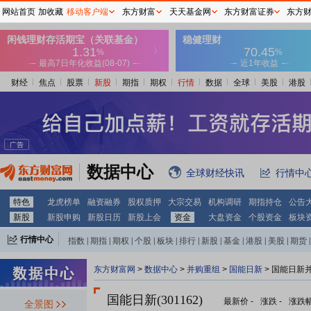
网站首页
加收藏
移动客户端
东方财富
天天基金网
东方财富证券
东方
财经
焦点
股票
新股
期指
期权
行情
数据
全球
美股
港股
数据中心
全球财经快讯
行情中
特色
龙虎榜单
融资融券
股权质押
大宗交易
机构调研
期指持仓
公告
新股
新股申购
新股日历
新股上会
资金
大盘资金
个股资金
板块
行情中心
指数
|
期指
|
期权
|
个股
|
板块
|
排行
|
新股
|
基金
|
港股
|
美股
|
期货
|
外汇
|
黄金
|
自选股
|
自选基金
东方财富网
>
数据中心
>
并购重组
>
国能日新
> 国能日新
国能日新(301162)
最新价
-
涨跌
-
涨跌
全景图