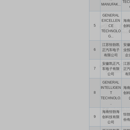
TEC
MANUFAK...
GENERAL
EXCELLEN
海
5
CE
创
TECHNOLO
G...
江苏恒勃凯
安
6
正汽车电子
业
有限公司
企业
安徽凯正汽
江
7
车电子有限
正
公司
有
GENERAL
INTELLIGEN
海
8
T
创
TECHNOLO.
..
海南恒勃海
恒
9
创科技有限
份
公司