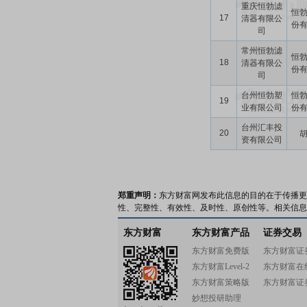
重庆恒勃滤
恒
17
清器有限公
份
司
常州恒勃滤
恒
18
清器有限公
份
司
台州恒勃塑
恒
19
业有限公司
份
台州汇丰投
20
资有限公司
郑重声明：
东方财富网发布此信息的目的在于传播更
性、完整性、有效性、及时性、原创性等。相关信息
东方财富
东方财富产品
证券交易
东方财富免费版
东方财富证
东方财富Level-2
东方财富在
东方财富策略版
东方财富证
妙想投研助理