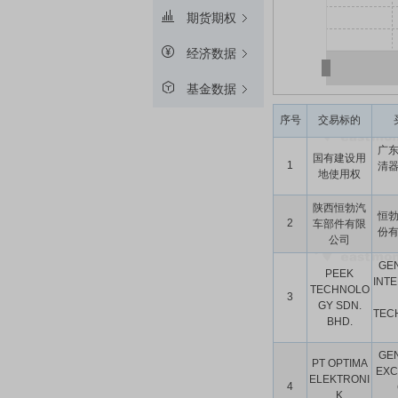
期货期权
经济数据
基金数据
序号
交易标的
广
国有建设用
1
清
地使用权
陕西恒勃汽
恒
2
车部件有限
份
公司
GE
PEEK
INTE
TECHNOLO
3
GY SDN.
TEC
BHD.
GE
PT OPTIMA
EXC
ELEKTRONI
4
K