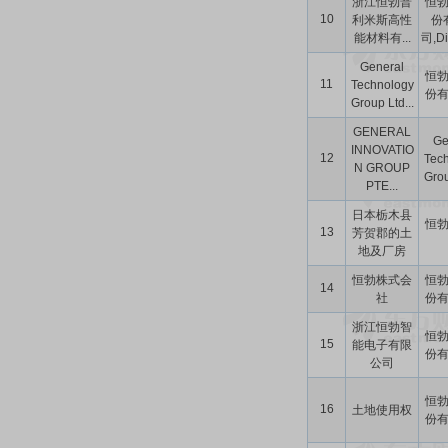
浙江恒勃普
恒
10
利米斯高性
份
能材料有...
司,Di
General
恒
11
Technology
份
Group Ltd...
GENERAL
Ge
INNOVATIO
12
Tec
N GROUP
Grou
PTE...
日本栃木县
恒
13
芳贺郡的土
地及厂房
恒勃株式会
恒
14
社
份
浙江恒勃智
恒
15
能电子有限
份
公司
恒
16
土地使用权
份