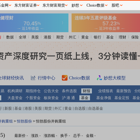
基金网
东方财富证券
东方财富期货
妙想
Choice数据
股吧
情
数据
全球
美股
港股
期货
外汇
黄金
银行
基金
理财
保险
全球财经快讯
行情中心
Choice数据
妙想大模型
交易
机构调研
期指持仓
公告大全
条件选股
财报
业绩报表
最新预告
分
大盘资金
个股资金
板块资金
沪 港 通
基金
基金净值
基金定投
基金
行
|
新股
|
基金
|
港股
|
美股
|
期货
|
外汇
|
黄金
|
自选股
|
自选基金
并购重组
>
恒勃股份
> 恒勃股份并购重组
5)
最新价
-
涨跌
-
涨跌幅
-
换手
-
总手
-
金额
-