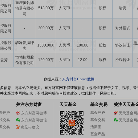
重庆恒勃滤
勃控股股
518.00万
人民币
-
股权
增资
清器有限公
有限公司
司
勃控股股
200.00万
人民币
-
股权
对外投资
-
有限公司
勃控股股
胡婉音,周书
股
1300.00万
人民币
100.00
股权
协议转让
有限公司
忠
恒勃控股股
120.00万
人民币
12.00
股权
协议转让
胡云芳
份有限公司
数据来源：
东方财富Choice数据
多信息，与本站立场无关。东方财富网不保证该信息（包括但不限于文字、视频、音
并未经过本网站证实，不对您构成任何投资建议，据此操作，风险自担。
关注东方财富
天天基金
基金交易
关注天天基
券开户
基金开户
东方财富网微博
天天基金网
线交易
基金交易
东方财富网微信
天天基金网
券交易
活期宝
意见与建议
基金产品