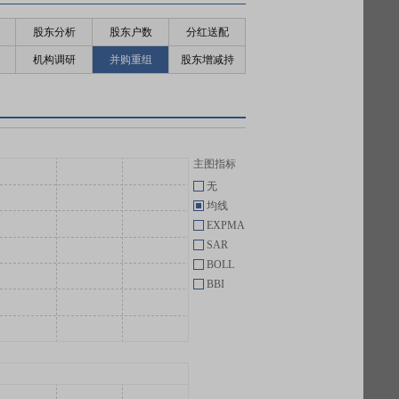
股东分析
股东户数
分红送配
机构调研
并购重组
股东增减持
主图指标
无
均线
EXPMA
SAR
BOLL
BBI