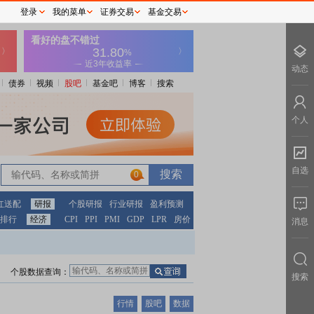
登录
我的菜单
证券交易
基金交易
动态
债券
视频
股吧
基金吧
博客
搜索
个人
自选
0
红送配
研报
个股研报
行业研报
盈利预测
排行
经济
CPI
PPI
PMI
GDP
LPR
房价
消息
个股数据查询：
搜索
行情
股吧
数据