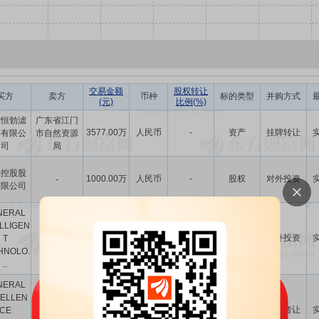
交易金额
股权转让
买方
卖方
币种
标的类型
并购方式
(元)
比例(%)
东恒勃滤
广东省江门
3577.00万
人民币
-
资产
挂牌转让
器有限公
市自然资源
司
局
勃控股股
1000.00万
人民币
-
股权
对外投资
-
有限公司
NERAL
LLIGEN
马来西亚
3000.00万
-
股权
对外投资
T
-
林吉特
HNOLO.
..
NERAL
KWEE PIE
ELLEN
HUA,HEND
印度尼西
861.18亿
-
股权
协议转让
CE
亚卢比
RY,JO