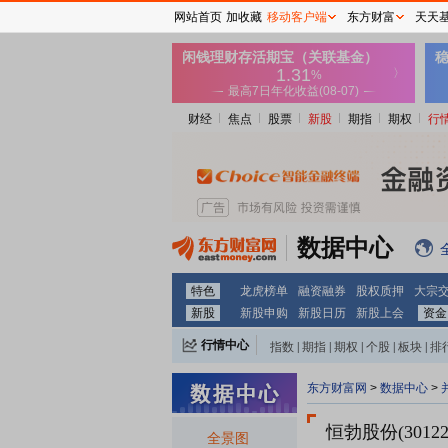
网站首页
加收藏
移动客户端
东方财富
天天
财经
焦点
股票
新股
期指
期权
行
数据中心
特色
龙虎榜单
融资融券
股权质押
大宗
新股
新股申购
新股日历
新股上会
资金
行情中心
指数
|
期指
|
期权
|
个股
|
板块
|
排
东方财富网
>
数据中心
>
恒勃股份(30122
全景图