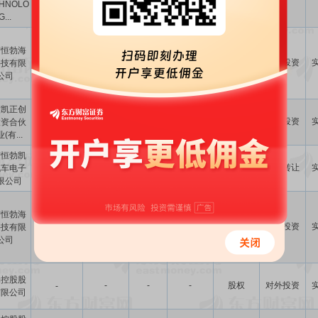
HNOLO
DUNCA...
G...
南恒勃海
100.00万
美元
-
股权
对外投资
科技有限
-
公司
徽凯正创
-
-
-
股权
对外投资
投资合伙
-
(有...
苏恒勃凯
广东敏弘新
-
-
100.00
股权
协议转让
汽车电子
材料科技有
限公司
限公司,...
南恒勃海
100.00万
美元
-
股权
对外投资
科技有限
-
公司
勃控股股
-
-
-
股权
对外投资
-
有限公司