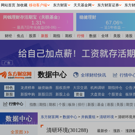
网站首页
加收藏
移动客户端
东方财富
天天基金网
东方财富证券
东方
财经
焦点
股票
新股
期指
期权
行情
数据
全球
美股
港股
数据中心
全球财经快讯
行情中
特色
龙虎榜单
融资融券
股权质押
大宗交易
机构调研
期指持仓
公告
新股
新股申购
新股日历
新股上会
资金
大盘资金
个股资金
板块
行情中心
指数
|
期指
|
期权
|
个股
|
板块
|
排行
|
新股
|
基金
|
港股
|
美股
|
期货
|
外汇
|
黄金
|
自选股
|
自选基金
东方财富网
>
数据中心
>
并购重组
>
清研环境
> 清研环境
清研环境(301288)
最新价
-
涨跌
-
涨跌
全景图