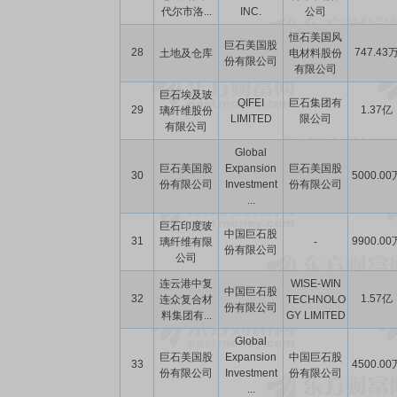
代尔市洛...
INC.
公司
恒石美国风
巨石美国股
28
747.43
土地及仓库
电材料股份
份有限公司
有限公司
巨石埃及玻
QIFEI
巨石集团有
29
1.37亿
璃纤维股份
LIMITED
限公司
有限公司
Global
巨石美国股
Expansion
巨石美国股
30
5000.00
份有限公司
Investment
份有限公司
...
巨石印度玻
中国巨石股
31
9900.00
璃纤维有限
-
份有限公司
公司
连云港中复
WISE-WIN
中国巨石股
32
1.57亿
连众复合材
TECHNOLO
份有限公司
料集团有...
GY LIMITED
Global
巨石美国股
Expansion
中国巨石股
33
4500.00
份有限公司
Investment
份有限公司
...