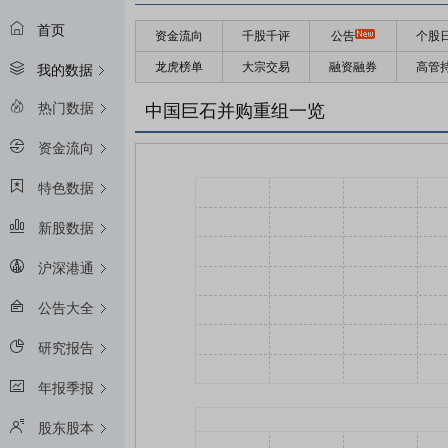
首页
资金流向
千股千评
公告
个股
龙虎榜单
大宗交易
融资融券
高管
我的数据
热门数据
中国巨石并购重组一览
资金流向
特色数据
新股数据
沪深港通
公告大全
研究报告
年报季报
股东股本