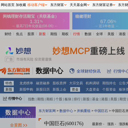
网站首页
加收藏
移动客户端
东方财富
天天基金网
东方财富证券
东方
财经
焦点
股票
新股
期指
期权
行情
数据
全球
美股
港股
数据中心
全球财经快讯
行情中
特色
龙虎榜单
融资融券
股权质押
大宗交易
机构调研
期指持仓
公告
新股
新股申购
新股日历
新股上会
资金
大盘资金
个股资金
板块
行情中心
指数
|
期指
|
期权
|
个股
|
板块
|
排行
|
新股
|
基金
|
港股
|
美股
|
期货
|
外汇
|
黄金
|
自选股
|
自选基金
东方财富网
>
数据中心
>
并购重组
>
中国巨石
> 中国巨石
中国巨石(600176)
最新价
-
涨跌
-
涨跌
全景图