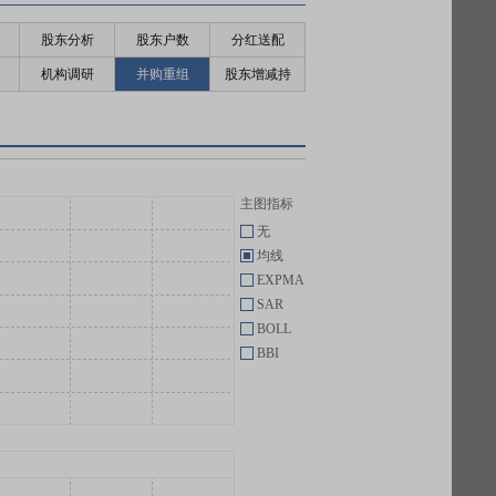
股东分析
股东户数
分红送配
机构调研
并购重组
股东增减持
主图指标
无
均线
EXPMA
SAR
BOLL
BBI