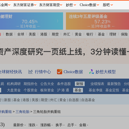
基金网
东方财富证券
东方财富期货
妙想
Choice数据
股吧
情
数据
全球
美股
港股
期货
外汇
黄金
银行
基金
理财
保险
全球财经快讯
行情中心
Choice数据
妙想大模型
交易
机构调研
期指持仓
公告大全
条件选股
财报
业绩报表
最新预告
分
大盘资金
个股资金
板块资金
沪 港 通
基金
基金净值
基金定投
基金
行
|
新股
|
基金
|
港股
|
美股
|
期货
|
外汇
|
黄金
|
自选股
|
自选基金
并购重组
>
三角轮胎
> 三角轮胎并购重组
3)
最新价
-
涨跌
-
涨跌幅
-
换手
-
总手
-
金额
-