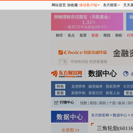
网站首页
加收藏
移动客户端
东方财富
天天
财经
焦点
股票
新股
期指
期权
行
数据中心
特色
龙虎榜单
融资融券
股权质押
大宗
新股
新股申购
新股日历
新股上会
资金
行情中心
指数
|
期指
|
期权
|
个股
|
板块
|
排
东方财富网
>
数据中心
>
三角轮胎(60116
全景图