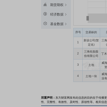
期货期权
经济数据
基金数据
序号
交易标的
新设公司(暂
三
1
定名)
三角轮胎股
2
丁木
份有限公司
威
3
土地
威
4
土地一块
业
郑重声明：
东方财富网发布此信息的目的在于传播更
性、完整性、有效性、及时性、原创性等。相关信息