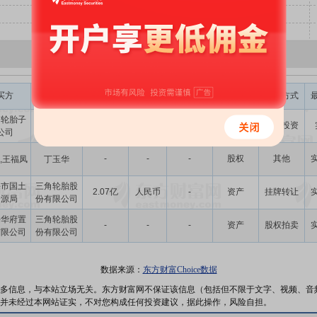
交易金额
股权转让
买方
卖方
币种
标的类型
并购方式
(元)
比例(%)
角轮胎子
-
-
-
股权
对外投资
-
公司
-
-
-
股权
其他
,王福凤
丁玉华
海市国土
三角轮胎股
2.07亿
人民币
-
资产
挂牌转让
资源局
份有限公司
海华府置
三角轮胎股
-
-
-
资产
股权拍卖
有限公司
份有限公司
数据来源：
东方财富Choice数据
多信息，与本站立场无关。东方财富网不保证该信息（包括但不限于文字、视频、音
并未经过本网站证实，不对您构成任何投资建议，据此操作，风险自担。