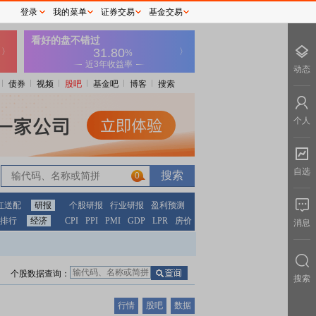
登录
我的菜单
证券交易
基金交易
动态
债券
视频
股吧
基金吧
博客
搜索
个人
自选
0
红送配
研报
个股研报
行业研报
盈利预测
排行
经济
CPI
PPI
PMI
GDP
LPR
房价
消息
个股数据查询：
搜索
行情
股吧
数据