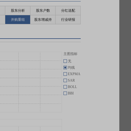
股东分析
股东户数
分红送配
并购重组
股东增减持
行业研报
主图指标
无
均线
EXPMA
SAR
BOLL
BBI