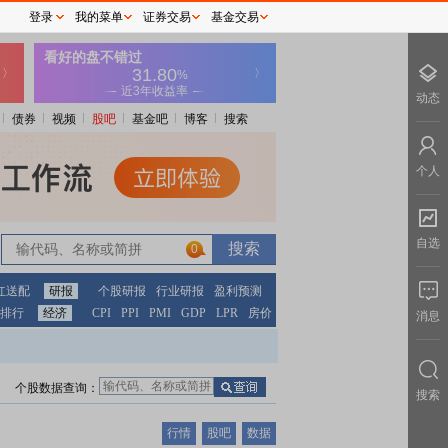
登录
我的菜单
证券交易
基金交易
动态
债券
视频
股吧
基金吧
博客
搜索
个人
自选
0
红送配
研报
个股研报
行业研报
盈利预测
排行
经济
CPI
PPI
PMI
GDP
LPR
房价
消息
个股数据查询：
搜索
行情
股吧
数据