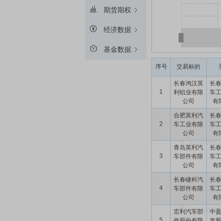
期货期权
经济数据
基金数据
序号
交易标的
长春鸿汉英
长
1
利铝业有限
车
公司
有
合肥英利汽
长
2
车工业有限
车
公司
有
青岛英利汽
长
3
车部件有限
车
公司
有
长春崨科汽
长
4
车部件有限
车
公司
有
宏利汽车部
中
5
件股份有限
发