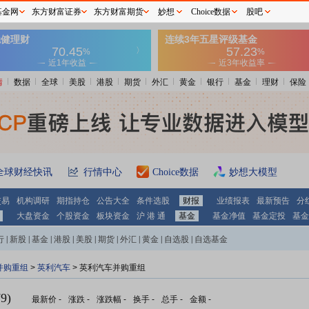
基金网
东方财富证券
东方财富期货
妙想
Choice数据
股吧
情
数据
全球
美股
港股
期货
外汇
黄金
银行
基金
理财
保险
全球财经快讯
行情中心
Choice数据
妙想大模型
交易
机构调研
期指持仓
公告大全
条件选股
财报
业绩报表
最新预告
分
大盘资金
个股资金
板块资金
沪 港 通
基金
基金净值
基金定投
基金
行
|
新股
|
基金
|
港股
|
美股
|
期货
|
外汇
|
黄金
|
自选股
|
自选基金
并购重组
>
英利汽车
> 英利汽车并购重组
9)
最新价
-
涨跌
-
涨跌幅
-
换手
-
总手
-
金额
-