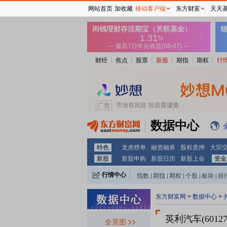
网站首页
加收藏
移动客户端
东方财富
天天
财经
焦点
股票
新股
期指
期权
行
数据中心
特色
龙虎榜单
融资融券
股权质押
大宗
新股
新股申购
新股日历
新股上会
资金
行情中心
指数
|
期指
|
期权
|
个股
|
板块
|
排
东方财富网
>
数据中心
>
英利汽车(60127
全景图