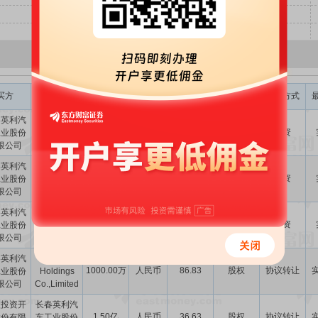
交易金额
股权转让
买方
卖方
币种
标的类型
并购方式
(元)
比例(%)
春英利汽
长春鸿汉英
2.00亿
人民币
-
股权
增资
工业股份
利铝业有限
限公司
公司
春英利汽
合肥英利汽
4300.00万
人民币
-
股权
增资
工业股份
车工业有限
限公司
公司
春英利汽
青岛英利汽
7500.00万
人民币
-
股权
增资
工业股份
车部件有限
限公司
公司
春英利汽
CECK
1000.00万
人民币
86.83
股权
协议转让
工业股份
Holdings
限公司
Co.,Limited
盈投资开
长春英利汽
1.50亿
人民币
36.63
股权
协议转让
股份有限
车工业股份