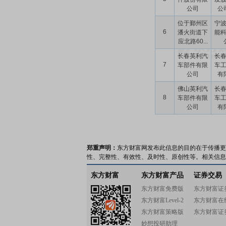
公司
公司
位于鄞州区
宁
6
潘火街道下
能
应北路60...
长春英利汽
长
7
车部件有限
车
公司
有
佛山英利汽
长
8
车部件有限
车
公司
有
郑重声明：
东方财富网发布此信息的目的在于传播更
性、完整性、有效性、及时性、原创性等。相关信息
东方财富
东方财富产品
证券交易
东方财富免费版
东方财富证
东方财富Level-2
东方财富在
东方财富策略版
东方财富证
妙想投研助理