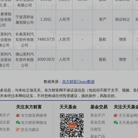
,景...
有限公司
波勇博智
宁波茂祥金
1.20亿
人民币
-
资产
协议转让
科技有限
属有限公司
公司
春英利汽
长春英利汽
7480.57万
人民币
-
股权
增资
工业股份
车部件有限
限公司
公司
春英利汽
佛山英利汽
3000.00万
人民币
-
股权
增资
工业股份
车部件有限
限公司
公司
数据来源：
东方财富Choice数据
多信息，与本站立场无关。东方财富网不保证该信息（包括但不限于文字、视频、音
并未经过本网站证实，不对您构成任何投资建议，据此操作，风险自担。
关注东方财富
天天基金
基金交易
关注天天基
券开户
基金开户
东方财富网微博
天天基金网
线交易
基金交易
东方财富网微信
天天基金网
券交易
活期宝
意见与建议
基金产品