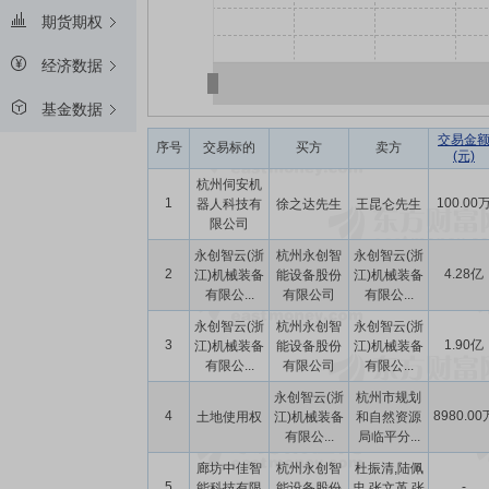
期货期权
经济数据
基金数据
交易金
序号
交易标的
买方
卖方
(元)
杭州伺安机
1
100.00
器人科技有
徐之达先生
王昆仑先生
限公司
永创智云(浙
杭州永创智
永创智云(浙
2
4.28亿
江)机械装备
能设备股份
江)机械装备
有限公...
有限公司
有限公...
永创智云(浙
杭州永创智
永创智云(浙
3
1.90亿
江)机械装备
能设备股份
江)机械装备
有限公...
有限公司
有限公...
永创智云(浙
杭州市规划
4
8980.00
土地使用权
江)机械装备
和自然资源
有限公...
局临平分...
廊坊中佳智
杭州永创智
杜振清,陆佩
5
-
能科技有限
能设备股份
忠,张文革,张