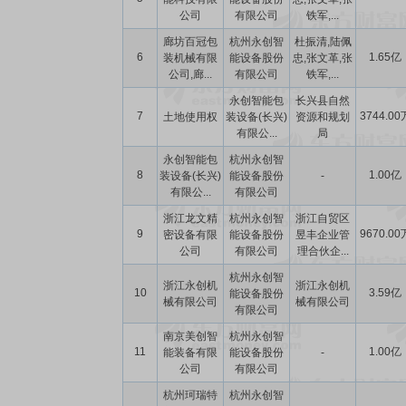
公司
有限公司
铁军,...
廊坊百冠包
杭州永创智
杜振清,陆佩
6
1.65亿
装机械有限
能设备股份
忠,张文革,张
公司,廊...
有限公司
铁军,...
永创智能包
长兴县自然
7
3744.00
土地使用权
装设备(长兴)
资源和规划
有限公...
局
永创智能包
杭州永创智
8
1.00亿
装设备(长兴)
能设备股份
-
有限公...
有限公司
浙江龙文精
杭州永创智
浙江自贸区
9
9670.00
密设备有限
能设备股份
昱丰企业管
公司
有限公司
理合伙企...
杭州永创智
浙江永创机
浙江永创机
10
3.59亿
能设备股份
械有限公司
械有限公司
有限公司
南京美创智
杭州永创智
11
1.00亿
能装备有限
能设备股份
-
公司
有限公司
杭州珂瑞特
杭州永创智