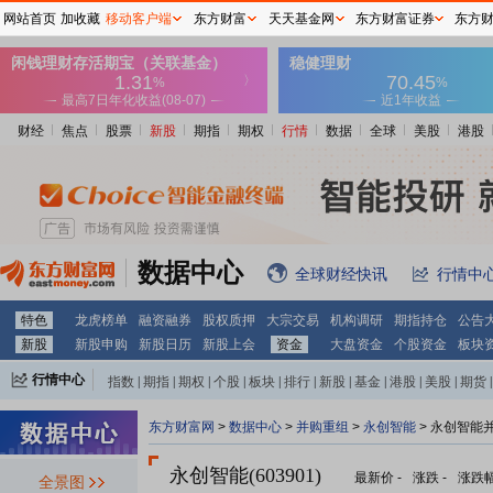
网站首页
加收藏
移动客户端
东方财富
天天基金网
东方财富证券
东方
财经
焦点
股票
新股
期指
期权
行情
数据
全球
美股
港股
数据中心
全球财经快讯
行情中
特色
龙虎榜单
融资融券
股权质押
大宗交易
机构调研
期指持仓
公告
新股
新股申购
新股日历
新股上会
资金
大盘资金
个股资金
板块
行情中心
指数
|
期指
|
期权
|
个股
|
板块
|
排行
|
新股
|
基金
|
港股
|
美股
|
期货
|
外汇
|
黄金
|
自选股
|
自选基金
东方财富网
>
数据中心
>
并购重组
>
永创智能
> 永创智能
永创智能(603901)
最新价
-
涨跌
-
涨跌
全景图