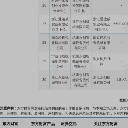
杭州中永睿
浙江中农投
26
-
创业投资合
资管理有限
-
伙企业(...
公司,杭...
浙江通达威
浙江通达威
浙江永创机
27
6500.00
实业有限公
实业有限公
械有限公司
司名下位...
司管理人
南京轻机包
杭州永创智
南京轻机包
28
-
装机械有限
能设备股份
装机械有限
公司
有限公司
公司
宁波信成机
杭州永创智
朱兴杭,许佳
29
-
械制造有限
能设备股份
静
公司
有限公司
杭州永创智
浙江永创机
浙江永创机
30
1.81亿
能设备股份
械有限公司
械有限公司
有限公司
数据
郑重声明：
东方财富网发布此信息的目的在于传播更多信息，与本站立场无关。东方
性、完整性、有效性、及时性、原创性等。相关信息并未经过本网站证实，不对您构
东方财富
东方财富产品
证券交易
关注东方财富