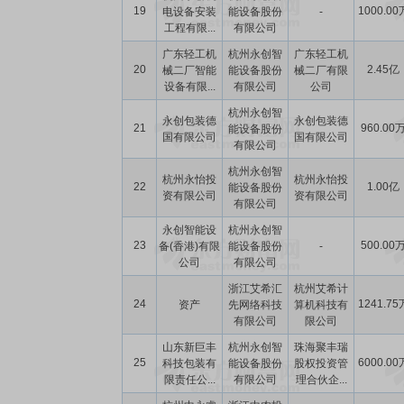
19
1000.00
电设备安装
能设备股份
-
工程有限...
有限公司
广东轻工机
杭州永创智
广东轻工机
20
2.45亿
械二厂智能
能设备股份
械二厂有限
设备有限...
有限公司
公司
杭州永创智
永创包装德
永创包装德
21
960.00
能设备股份
国有限公司
国有限公司
有限公司
杭州永创智
杭州永怡投
杭州永怡投
22
1.00亿
能设备股份
资有限公司
资有限公司
有限公司
永创智能设
杭州永创智
23
500.00
备(香港)有限
能设备股份
-
公司
有限公司
浙江艾希汇
杭州艾希计
24
1241.75
资产
先网络科技
算机科技有
有限公司
限公司
山东新巨丰
杭州永创智
珠海聚丰瑞
25
6000.00
科技包装有
能设备股份
股权投资管
限责任公...
有限公司
理合伙企...