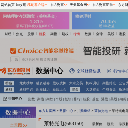
网站首页
加收藏
移动客户端
东方财富
天天基金网
东方财富证券
东方
财经
焦点
股票
新股
期指
期权
行情
数据
全球
美股
港股
数据中心
全球财经快讯
行情中
特色
龙虎榜单
融资融券
股权质押
大宗交易
机构调研
期指持仓
公告
新股
新股申购
新股日历
新股上会
资金
大盘资金
个股资金
板块
行情中心
指数
|
期指
|
期权
|
个股
|
板块
|
排行
|
新股
|
基金
|
港股
|
美股
|
期货
|
外汇
|
黄金
|
自选股
|
自选基金
东方财富网
>
数据中心
>
并购重组
>
莱特光电
> 莱特光电
莱特光电(688150)
最新价
-
涨跌
-
涨跌
全景图