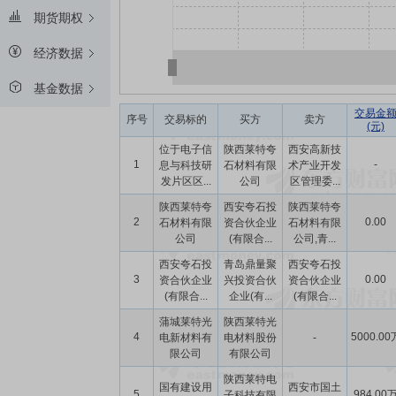
期货期权
经济数据
基金数据
交易金
序号
交易标的
买方
卖方
(元)
位于电子信
陕西莱特夸
西安高新技
1
-
息与科技研
石材料有限
术产业开发
发片区区...
公司
区管理委...
陕西莱特夸
西安夸石投
陕西莱特夸
2
0.00
石材料有限
资合伙企业
石材料有限
公司
(有限合...
公司,青...
西安夸石投
青岛鼎量聚
西安夸石投
3
0.00
资合伙企业
兴投资合伙
资合伙企业
(有限合...
企业(有...
(有限合...
蒲城莱特光
陕西莱特光
4
5000.00
电新材料有
电材料股份
-
限公司
有限公司
陕西莱特电
国有建设用
西安市国土
5
984.00
子科技有限