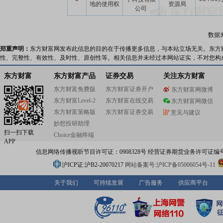
地的使用权
资源局
公司
数据
郑重声明：
东方财富网发布此信息的目的在于传播更多信息，与本站立场无关。东方
性、完整性、有效性、及时性、原创性等。相关信息并未经过本网站证实，不对您构
东方财富
东方财富产品
证券交易
关注东方财富
东方财富免费版
东方财富证券开户
东方财富网微博
东方财富Level-2
东方财富在线交易
东方财富网微信
东方财富策略版
东方财富证券交易
意见与建议
妙想投研助理
扫一扫下载
Choice金融终端
APP
信息网络传播视听节目许可证：0908328号 经营证券期货业务许可证编号：91310
沪ICP证:沪B2-20070217
网站备案号:沪ICP备05006054号-11
关于我们
可持续发展
广告服务
供应商平台