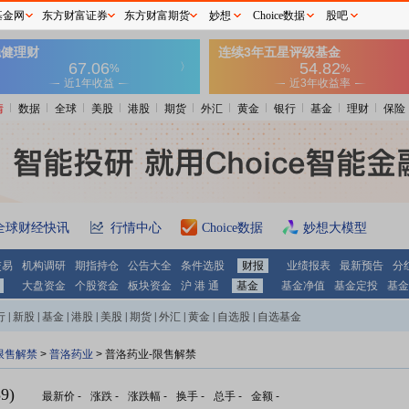
基金网
东方财富证券
东方财富期货
妙想
Choice数据
股吧
情
数据
全球
美股
港股
期货
外汇
黄金
银行
基金
理财
保险
全球财经快讯
行情中心
Choice数据
妙想大模型
交易
机构调研
期指持仓
公告大全
条件选股
财报
业绩报表
最新预告
分
大盘资金
个股资金
板块资金
沪 港 通
基金
基金净值
基金定投
基金
行
|
新股
|
基金
|
港股
|
美股
|
期货
|
外汇
|
黄金
|
自选股
|
自选基金
限售解禁
>
普洛药业
> 普洛药业-限售解禁
9)
最新价
-
涨跌
-
涨跌幅
-
换手
-
总手
-
金额
-