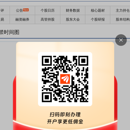
千评
公告
个股日历
财务数据
核心题材
主力持仓
交易
融资融券
高管持股
股东大会
个股研报
股本结构
禁时间图