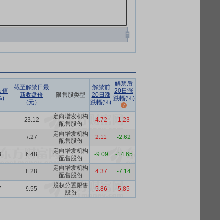
解禁后
截至解禁日最
解禁前
市值
20日涨
新收盘价
限售股类型
20日涨
)
跌幅(%)
（元）
跌幅(%)
定向增发机构
23.12
4.72
1.23
配售股份
定向增发机构
7.27
2.11
-2.62
配售股份
定向增发机构
8
6.48
-9.09
-14.65
配售股份
定向增发机构
7
8.28
4.37
-7.14
配售股份
股权分置限售
7
9.55
5.86
5.85
股份