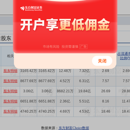
禁股东
解禁数量
实际解禁数
未解禁数
实际解禁市值
占总市值比
占流通
相关
(股)
量(股)
(元)
例(%)
比例(%
量(股)
股东明细
3165.42万
3165.42万
12.48万
7.32亿
2.69
2.69
股东明细
8677.69万
8677.69万
4.52万
6.31亿
7.57
7.57
股东明细
3.06亿
3.06亿
8682.21万
19.84亿
26.69
28.8
股东明细
6651.88万
6651.88万
2.36亿
5.51亿
8.16
11.4
股东明细
4740.25万
4740.25万
4.69万
4.53亿
18.46
18.4
数据来源：
东方财富Choice数据