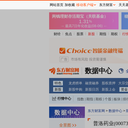
网站首页
加收藏
移动客户端
东方财富
天天
财经
焦点
股票
新股
期指
期权
行
数据中心
特色
龙虎榜单
融资融券
股权质押
大宗
新股
新股申购
新股日历
新股上会
资金
行情中心
指数
|
期指
|
期权
|
个股
|
板块
|
排
东方财富网
>
数据中心
>
普洛药业(00073
全景图