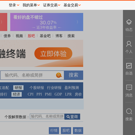
登录
我的菜单
证券交易
基金交易
动态
债券
视频
股吧
基金吧
博客
搜索
个人
自选
0
红送配
研报
个股研报
行业研报
盈利预测
排行
经济
CPI
PPI
PMI
GDP
LPR
房价
消息
个股解禁数据：
搜索
行情
股吧
数据