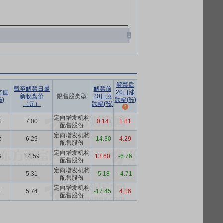
解禁后
截至解禁日最
解禁前
市值
20日涨
新收盘价
限售股类型
20日涨
)
跌幅(%)
（元）
跌幅(%)
定向增发机构
4
7.00
0.14
1.81
配售股份
定向增发机构
2
6.29
-14.30
4.29
配售股份
定向增发机构
6
14.59
13.60
-6.76
配售股份
定向增发机构
5.31
-5.18
-4.71
配售股份
定向增发机构
9
5.74
-17.45
4.16
配售股份