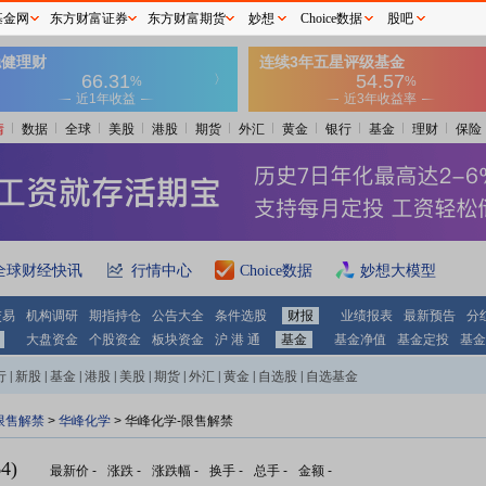
基金网
东方财富证券
东方财富期货
妙想
Choice数据
股吧
情
数据
全球
美股
港股
期货
外汇
黄金
银行
基金
理财
保险
全球财经快讯
行情中心
Choice数据
妙想大模型
交易
机构调研
期指持仓
公告大全
条件选股
财报
业绩报表
最新预告
分
大盘资金
个股资金
板块资金
沪 港 通
基金
基金净值
基金定投
基金
行
|
新股
|
基金
|
港股
|
美股
|
期货
|
外汇
|
黄金
|
自选股
|
自选基金
限售解禁
>
华峰化学
> 华峰化学-限售解禁
4)
最新价
-
涨跌
-
涨跌幅
-
换手
-
总手
-
金额
-