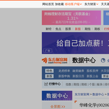
网站首页
加收藏
移动客户端
东方财富
天天
财经
焦点
股票
新股
期指
期权
行
数据中心
特色
龙虎榜单
融资融券
股权质押
大宗
新股
新股申购
新股日历
新股上会
资金
行情中心
指数
|
期指
|
期权
|
个股
|
板块
|
排
东方财富网
>
数据中心
>
华峰化学(00206
全景图