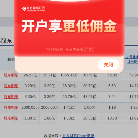
禁股东
解禁数量
实际解禁数
未解禁数
实际解禁市值
占总市值比
占流通
相关
(股)
量(股)
(元)
例(%)
比例(%
量(股)
股东明细
26.21亿
26.21亿
1055.33万
183.50亿
52.82
52.9
股东明细
3.29亿
3.29亿
26.32亿
20.70亿
6.63
14.1
股东明细
3.35亿
3.35亿
26.79亿
48.93亿
7.24
17.1
股东明细
2000.00万
2000.00万
1.41亿
1.06亿
1.19
1.30
股东明细
1.80亿
1.80亿
1.63亿
10.33亿
10.73
11.8
数据来源：
东方财富Choice数据