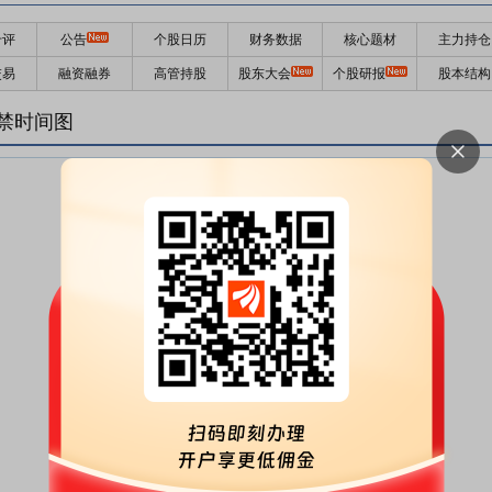
千评
公告
个股日历
财务数据
核心题材
主力持仓
交易
融资融券
高管持股
股东大会
个股研报
股本结构
禁时间图