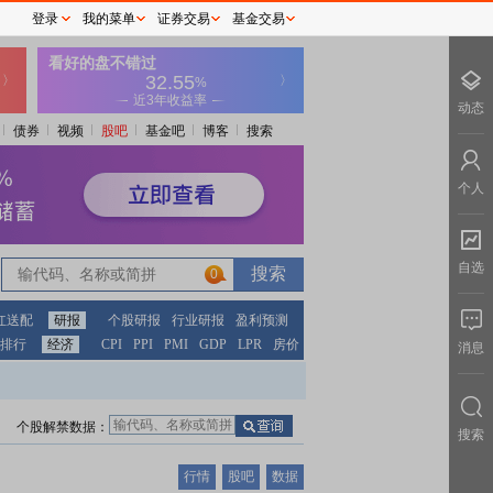
登录
我的菜单
证券交易
基金交易
动态
债券
视频
股吧
基金吧
博客
搜索
个人
自选
0
红送配
研报
个股研报
行业研报
盈利预测
排行
经济
CPI
PPI
PMI
GDP
LPR
房价
消息
个股解禁数据：
搜索
行情
股吧
数据