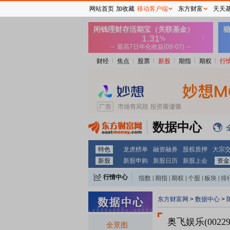
网站首页
加收藏
移动客户端
东方财富
天天
财经
焦点
股票
新股
期指
期权
行
数据中心
特色
龙虎榜单
融资融券
股权质押
大宗
新股
新股申购
新股日历
新股上会
资金
行情中心
指数
|
期指
|
期权
|
个股
|
板块
|
排
东方财富网
>
数据中心
>
奥飞娱乐(00229
全景图