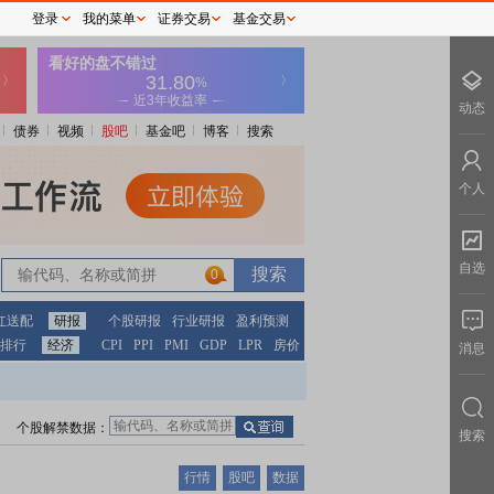
登录
我的菜单
证券交易
基金交易
动态
债券
视频
股吧
基金吧
博客
搜索
个人
自选
0
红送配
研报
个股研报
行业研报
盈利预测
排行
经济
CPI
PPI
PMI
GDP
LPR
房价
消息
个股解禁数据：
搜索
行情
股吧
数据