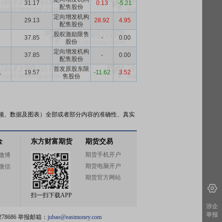
31.17
0.13
-5.21
配售股份
定向增发机构
29.13
28.92
4.95
配售股份
股权激励限售
37.85
-
0.00
股份
定向增发机构
37.85
-
0.00
配售股份
首发原股东限
1
19.57
-11.62
3.52
售股份
频、数据及图表）全部或者部分内容的准确性、真实
金
东方财富期货
期货交易
期货手机开户
微博
期货电脑开户
微信
期货官方网站
扫一扫下载APP
涉企
举报
78686 举报邮箱：
jubao@eastmoney.com