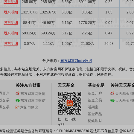
股东明细
285.89万
285.89万
6.35亿
8911.09万
0.22
0.42
股东明细
1325.67万
1325.67万
6.03亿
3.86亿
1.05
2.00
股东明细
88.41万
46.98万
6.16亿
1778.28万
0.04
0.07
股东明细
593.24万
593.24万
6.17亿
2.25亿
0.47
0.92
股东明细
3.07亿
1.11亿
1.96亿
21.63亿
26.98
51.7
数据来源：
东方财富Choice数据
多信息，与本站立场无关。东方财富网不保证该信息（包括但不限于文字、视频、音
并未经过本网站证实，不对您构成任何投资建议，据此操作，风险自担。
关注东方财富
天天基金
基金交易
关注天天基
券开户
基金开户
东方财富网微博
天天基金网
线交易
基金交易
东方财富网微信
天天基金网
券交易
活期宝
意见与建议
基金产品
扫一扫下载
稳健理财
APP
 经营证券期货业务许可证编号：913101046312860336 违法和不良信息举报:021-612