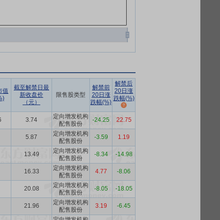
解禁后
截至解禁日最
解禁前
市值
20日涨
新收盘价
限售股类型
20日涨
)
跌幅(%)
（元）
跌幅(%)
定向增发机构
6
3.74
-24.25
22.75
配售股份
定向增发机构
5.87
-3.59
1.19
配售股份
定向增发机构
13.49
-8.34
-14.98
配售股份
定向增发机构
16.33
4.77
-8.06
配售股份
定向增发机构
20.08
-8.05
-18.05
配售股份
定向增发机构
21.96
3.19
-6.45
配售股份
定向增发机构