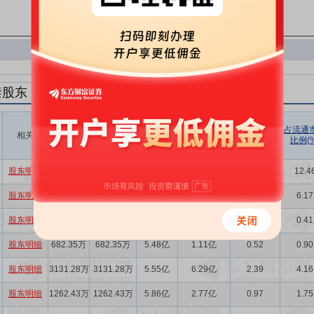
禁股东
解禁数量
实际解禁数
未解禁数
实际解禁市值
占总市值比
占流通
相关
(股)
量(股)
(元)
例(%)
比例(%
量(股)
股东明细
1.22亿
1.22亿
5.03亿
4.55亿
8.22
12.4
股东明细
5021.52万
5021.52万
5.44亿
2.95亿
3.70
6.17
股东明细
313.53万
313.53万
5.94亿
4229.53万
0.23
0.41
股东明细
682.35万
682.35万
5.48亿
1.11亿
0.52
0.90
股东明细
3131.28万
3131.28万
5.55亿
6.29亿
2.39
4.16
股东明细
1262.43万
1262.43万
5.86亿
2.77亿
0.97
1.75