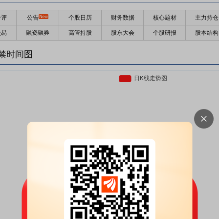
千评
公告
个股日历
财务数据
核心题材
主力持仓
交易
融资融券
高管持股
股东大会
个股研报
股本结构
禁时间图