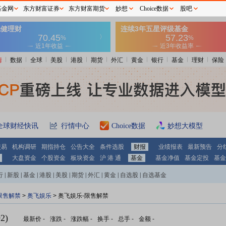
基金网
东方财富证券
东方财富期货
妙想
Choice数据
股吧
情
数据
全球
美股
港股
期货
外汇
黄金
银行
基金
理财
保险
全球财经快讯
行情中心
Choice数据
妙想大模型
交易
机构调研
期指持仓
公告大全
条件选股
财报
业绩报表
最新预告
分
大盘资金
个股资金
板块资金
沪 港 通
基金
基金净值
基金定投
基金
行
|
新股
|
基金
|
港股
|
美股
|
期货
|
外汇
|
黄金
|
自选股
|
自选基金
限售解禁
>
奥飞娱乐
> 奥飞娱乐-限售解禁
2)
最新价
-
涨跌
-
涨跌幅
-
换手
-
总手
-
金额
-