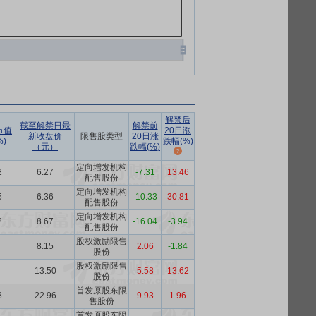
解禁后
截至解禁日最
解禁前
市值
20日涨
新收盘价
限售股类型
20日涨
)
跌幅(%)
（元）
跌幅(%)
定向增发机构
2
6.27
-7.31
13.46
配售股份
定向增发机构
5
6.36
-10.33
30.81
配售股份
定向增发机构
2
8.67
-16.04
-3.94
配售股份
股权激励限售
8.15
2.06
-1.84
股份
股权激励限售
13.50
5.58
13.62
股份
首发原股东限
8
22.96
9.93
1.96
售股份
首发原股东限