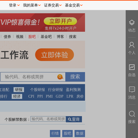
登录
我的菜单
证券交易
基金交易
动态
债券
视频
股吧
基金吧
博客
搜索
个人
自选
0
红送配
研报
个股研报
行业研报
盈利预测
排行
经济
CPI
PPI
PMI
GDP
LPR
房价
消息
个股解禁数据：
搜索
行情
股吧
数据