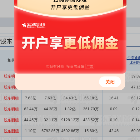
禁股东
解禁数量
实际解禁数
未解禁数
实际解禁市值
占总市值比
占流通
相关
(股)
量(股)
(元)
例(%)
比例(%
量(股)
股东明细
22.96亿
15.29亿
8.13亿
95.84亿
32.86
39.8
股东明细
10.89亿
10.89亿
23.41亿
69.28亿
23.42
47.1
股东明细
7.63亿
7.63亿
34.43亿
66.18亿
16.41
63.1
股东明细
62.44万
44.38万
1.32亿
361.70万
0.09
0.12
股东明细
44.45万
32.11万
9128.13万
433.52万
0.10
0.14
股东明细
1.10亿
6792.86万
4692.86万
15.60亿
42.46
60.0