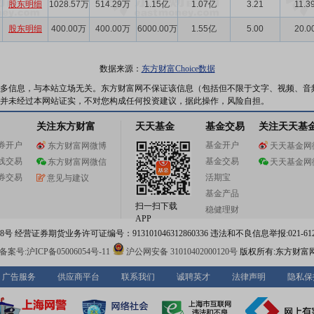
股东明细
1028.57万
514.29万
1.15亿
1.07亿
3.21
11.3
股东明细
400.00万
400.00万
6000.00万
1.55亿
5.00
20.0
数据来源：
东方财富Choice数据
多信息，与本站立场无关。东方财富网不保证该信息（包括但不限于文字、视频、音
并未经过本网站证实，不对您构成任何投资建议，据此操作，风险自担。
关注东方财富
天天基金
基金交易
关注天天基
券开户
基金开户
东方财富网微博
天天基金网
线交易
基金交易
东方财富网微信
天天基金网
券交易
活期宝
意见与建议
基金产品
扫一扫下载
稳健理财
APP
 经营证券期货业务许可证编号：913101046312860336 违法和不良信息举报:021-612
案号:沪ICP备05006054号-11
沪公网安备 31010402000120号
版权所有:东方财富
广告服务
供应商平台
联系我们
诚聘英才
法律声明
隐私保