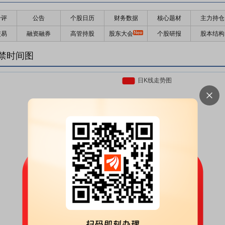
千评
公告
个股日历
财务数据
核心题材
主力持仓
交易
融资融券
高管持股
股东大会
个股研报
股本结构
禁时间图