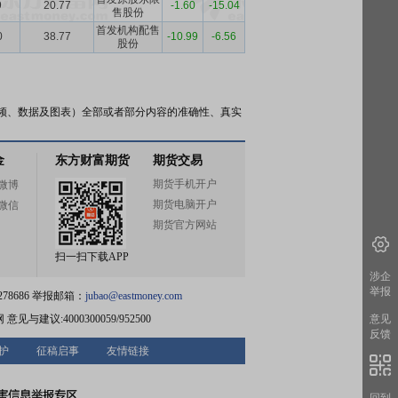
9
20.77
-1.60
-15.04
售股份
首发机构配售
0
38.77
-10.99
-6.56
股份
频、数据及图表）全部或者部分内容的准确性、真实
金
东方财富期货
期货交易
期货手机开户
微博
期货电脑开户
微信
期货官方网站
扫一扫下载APP
涉企
举报
78686 举报邮箱：
jubao@eastmoney.com
网
意见与建议:4000300059/952500
意见
反馈
护
征稿启事
友情链接