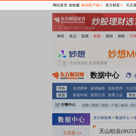
网站首页
加收藏
移动客户端
东方财富
天天
财经
焦点
股票
新股
期指
期权
行
数据中心
特色
龙虎榜单
融资融券
股权质押
大宗
新股
新股申购
新股日历
新股上会
资金
行情中心
指数
|
期指
|
期权
|
个股
|
板块
|
排
东方财富网
>
数据中心
>
天山铝业(00253
全景图