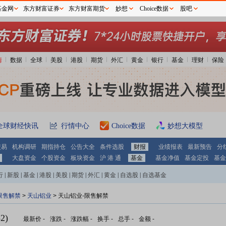
基金网
东方财富证券
东方财富期货
妙想
Choice数据
股吧
情
数据
全球
美股
港股
期货
外汇
黄金
银行
基金
理财
保险
全球财经快讯
行情中心
Choice数据
妙想大模型
交易
机构调研
期指持仓
公告大全
条件选股
财报
业绩报表
最新预告
分
大盘资金
个股资金
板块资金
沪 港 通
基金
基金净值
基金定投
基金
行
|
新股
|
基金
|
港股
|
美股
|
期货
|
外汇
|
黄金
|
自选股
|
自选基金
限售解禁
>
天山铝业
> 天山铝业-限售解禁
2)
最新价
-
涨跌
-
涨跌幅
-
换手
-
总手
-
金额
-