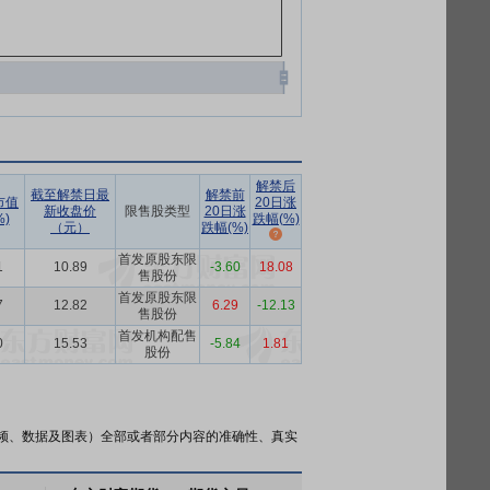
解禁后
截至解禁日最
解禁前
市值
20日涨
新收盘价
限售股类型
20日涨
)
跌幅(%)
（元）
跌幅(%)
首发原股东限
1
10.89
-3.60
18.08
售股份
首发原股东限
7
12.82
6.29
-12.13
售股份
首发机构配售
0
15.53
-5.84
1.81
股份
频、数据及图表）全部或者部分内容的准确性、真实