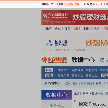
网站首页
加收藏
移动客户端
东方财富
天天
财经
焦点
股票
新股
期指
期权
行
数据中心
特色
龙虎榜单
融资融券
股权质押
大宗
新股
新股申购
新股日历
新股上会
资金
行情中心
指数
|
期指
|
期权
|
个股
|
板块
|
排
东方财富网
>
数据中心
>
徐家汇(002561)
全景图