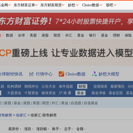
基金网
东方财富证券
东方财富期货
妙想
Choice数据
股吧
情
数据
全球
美股
港股
期货
外汇
黄金
银行
基金
理财
保险
全球财经快讯
行情中心
Choice数据
妙想大模型
交易
机构调研
期指持仓
公告大全
条件选股
财报
业绩报表
最新预告
分
大盘资金
个股资金
板块资金
沪 港 通
基金
基金净值
基金定投
基金
行
|
新股
|
基金
|
港股
|
美股
|
期货
|
外汇
|
黄金
|
自选股
|
自选基金
限售解禁
>
徐家汇
> 徐家汇-限售解禁
最新价
-
涨跌
-
涨跌幅
-
换手
-
总手
-
金额
-