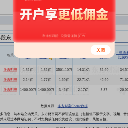
禁股东
解禁数量
实际解禁数
未解禁数
实际解禁市值
占总市值比
占流通
相关
(股)
量(股)
(元)
例(%)
比例(%
量(股)
股东明细
1.31亿
1.31亿
3501.10万
14.31亿
31.60
34.5
股东明细
2.14亿
1.77亿
1.69亿
22.71亿
42.60
71.6
股东明细
1400.00万
1400.00万
3.46亿
2.17亿
3.37
20.0
数据来源：
东方财富Choice数据
多信息，与本站立场无关。东方财富网不保证该信息（包括但不限于文字、视频、音
并未经过本网站证实，不对您构成任何投资建议，据此操作，风险自担。