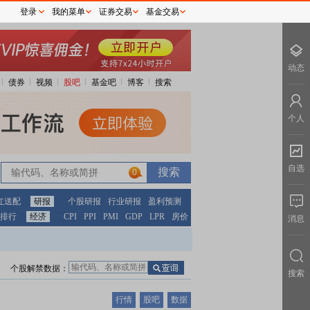
登录
我的菜单
证券交易
基金交易
动态
债券
视频
股吧
基金吧
博客
搜索
个人
自选
0
红送配
研报
个股研报
行业研报
盈利预测
排行
经济
CPI
PPI
PMI
GDP
LPR
房价
消息
个股解禁数据：
搜索
行情
股吧
数据