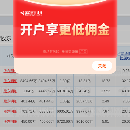
禁股东
解禁数量
实际解禁数
未解禁数
实际解禁市值
占总市值比
占流通
相关
(股)
量(股)
(元)
例(%)
比例(%
量(股)
股东明细
1.40亿
5000.30万
2.76亿
2.50亿
6.13
9.26
股东明细
8494.66万
8494.66万
1.89亿
13.21亿
18.73
32.1
股东明细
1.04亿
4446.52万
6018.14万
4.14亿
27.53
43.8
股东明细
401.44万
401.44万
1.05亿
2657.53万
2.49
7.05
股东明细
703.71万
688.59万
6035.01万
9977.67万
7.67
23.4
股东明细
450.00万
450.00万
6723.60万
8010.00万
5.01
20.0