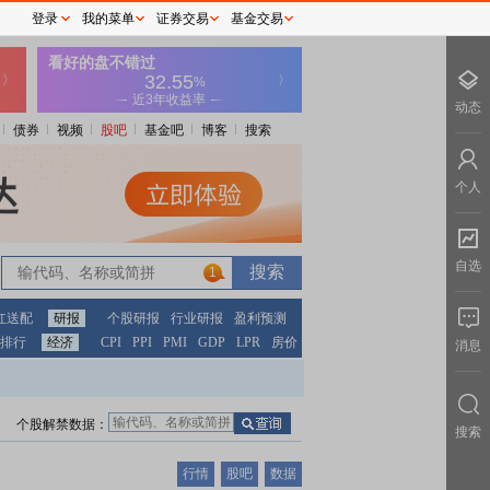
登录
我的菜单
证券交易
基金交易
动态
债券
视频
股吧
基金吧
博客
搜索
个人
自选
1
红送配
研报
个股研报
行业研报
盈利预测
排行
经济
CPI
PPI
PMI
GDP
LPR
房价
消息
个股解禁数据：
搜索
行情
股吧
数据