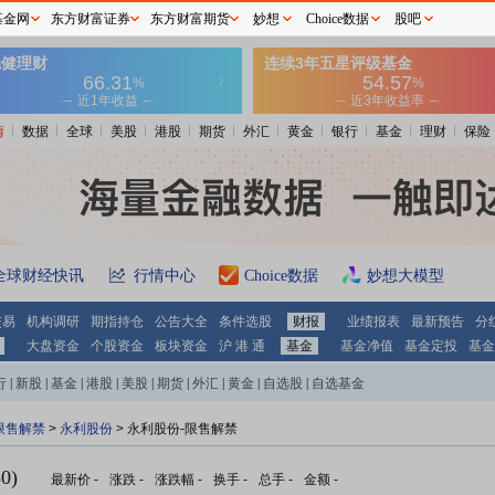
基金网
东方财富证券
东方财富期货
妙想
Choice数据
股吧
情
数据
全球
美股
港股
期货
外汇
黄金
银行
基金
理财
保险
全球财经快讯
行情中心
Choice数据
妙想大模型
交易
机构调研
期指持仓
公告大全
条件选股
财报
业绩报表
最新预告
分
大盘资金
个股资金
板块资金
沪 港 通
基金
基金净值
基金定投
基金
行
|
新股
|
基金
|
港股
|
美股
|
期货
|
外汇
|
黄金
|
自选股
|
自选基金
限售解禁
>
永利股份
> 永利股份-限售解禁
0)
最新价
-
涨跌
-
涨跌幅
-
换手
-
总手
-
金额
-