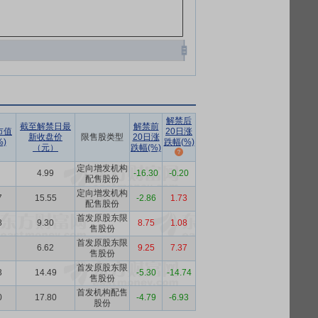
解禁后
截至解禁日最
解禁前
市值
20日涨
新收盘价
限售股类型
20日涨
)
跌幅(%)
（元）
跌幅(%)
定向增发机构
4.99
-16.30
-0.20
配售股份
定向增发机构
7
15.55
-2.86
1.73
配售股份
首发原股东限
8
9.30
8.75
1.08
售股份
首发原股东限
6.62
9.25
7.37
售股份
首发原股东限
3
14.49
-5.30
-14.74
售股份
首发机构配售
0
17.80
-4.79
-6.93
股份