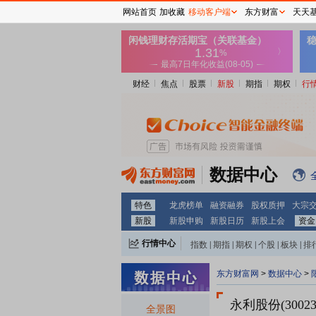
网站首页
加收藏
移动客户端
东方财富
天天
财经
焦点
股票
新股
期指
期权
行
数据中心
特色
龙虎榜单
融资融券
股权质押
大宗
新股
新股申购
新股日历
新股上会
资金
行情中心
指数
|
期指
|
期权
|
个股
|
板块
|
排
东方财富网
>
数据中心
>
永利股份(30023
全景图