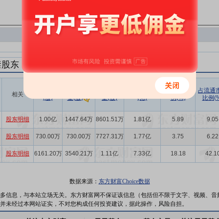
禁股东
解禁数量
实际解禁数
未解禁数
实际解禁市值
占总市值比
占流通
相关
(股)
量(股)
(元)
例(%)
比例(%
量(股)
股东明细
1.00亿
1447.64万
8601.51万
1.81亿
5.89
9.05
股东明细
730.00万
730.00万
7727.31万
1.77亿
3.75
6.22
股东明细
6161.20万
3540.21万
1.11亿
7.33亿
18.18
42.1
数据来源：
东方财富Choice数据
多信息，与本站立场无关。东方财富网不保证该信息（包括但不限于文字、视频、音
并未经过本网站证实，不对您构成任何投资建议，据此操作，风险自担。