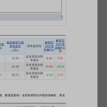
解禁后
截至解禁日最
解禁前
市值
20日涨
新收盘价
限售股类型
20日涨
)
跌幅(%)
（元）
跌幅(%)
首发原股东限
12.52
9.44
7.55
售股份
首发原股东限
24.30
25.69
-28.93
售股份
首发原股东限
0
20.71
-2.43
7.27
售股份
频、数据及图表）全部或者部分内容的准确性、真实