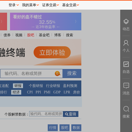
登录
我的菜单
证券交易
基金交易
动态
债券
视频
股吧
基金吧
博客
搜索
个人
自选
0
红送配
研报
个股研报
行业研报
盈利预测
排行
经济
CPI
PPI
PMI
GDP
LPR
房价
消息
个股解禁数据：
搜索
行情
股吧
数据