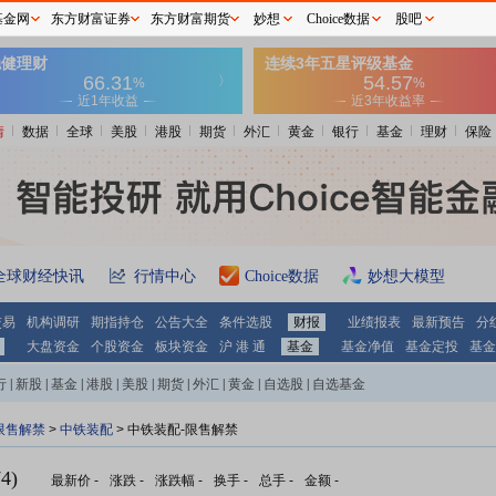
基金网
东方财富证券
东方财富期货
妙想
Choice数据
股吧
情
数据
全球
美股
港股
期货
外汇
黄金
银行
基金
理财
保险
全球财经快讯
行情中心
Choice数据
妙想大模型
交易
机构调研
期指持仓
公告大全
条件选股
财报
业绩报表
最新预告
分
大盘资金
个股资金
板块资金
沪 港 通
基金
基金净值
基金定投
基金
行
|
新股
|
基金
|
港股
|
美股
|
期货
|
外汇
|
黄金
|
自选股
|
自选基金
限售解禁
>
中铁装配
> 中铁装配-限售解禁
4)
最新价
-
涨跌
-
涨跌幅
-
换手
-
总手
-
金额
-