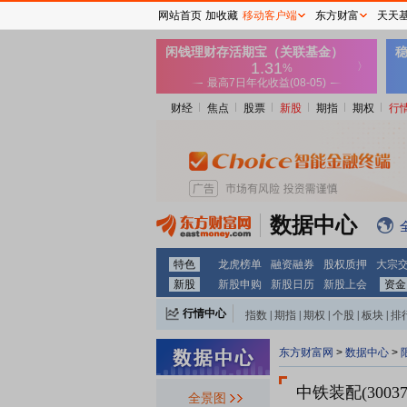
网站首页
加收藏
移动客户端
东方财富
天天
财经
焦点
股票
新股
期指
期权
行
数据中心
特色
龙虎榜单
融资融券
股权质押
大宗
新股
新股申购
新股日历
新股上会
资金
行情中心
指数
|
期指
|
期权
|
个股
|
板块
|
排
东方财富网
>
数据中心
>
中铁装配(30037
全景图