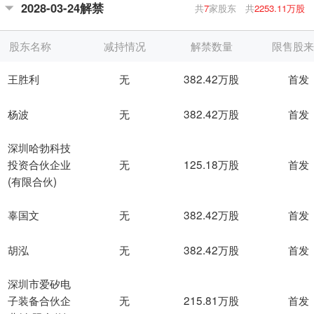
2028-03-24解禁
共
7
家股东
共
2253.11万股
股东名称
减持情况
解禁数量
限售股
王胜利
无
382.42万股
首发
杨波
无
382.42万股
首发
深圳哈勃科技
无
125.18万股
首发
投资合伙企业
(有限合伙)
无
382.42万股
首发
辜国文
无
382.42万股
首发
胡泓
深圳市爱矽电
无
215.81万股
首发
子装备合伙企