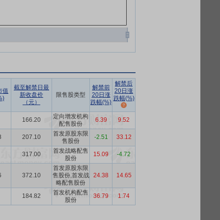
解禁后
截至解禁日最
解禁前
市值
20日涨
新收盘价
限售股类型
20日涨
)
跌幅(%)
（元）
跌幅(%)
定向增发机构
166.20
6.39
9.52
配售股份
首发原股东限
8
207.10
-2.51
33.12
售股份
首发战略配售
317.00
15.09
-4.72
股份
首发原股东限
6
372.10
售股份,首发战
24.38
14.65
略配售股份
首发机构配售
184.82
36.79
1.74
股份