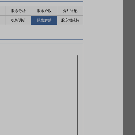
股东分析
股东户数
分红送配
机构调研
限售解禁
股东增减持