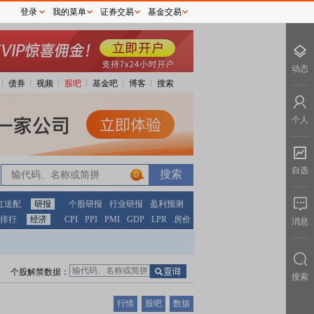
登录
我的菜单
证券交易
基金交易
动态
债券
视频
股吧
基金吧
博客
搜索
个人
自选
0
红送配
研报
个股研报
行业研报
盈利预测
排行
经济
CPI
PPI
PMI
GDP
LPR
房价
消息
个股解禁数据：
搜索
行情
股吧
数据