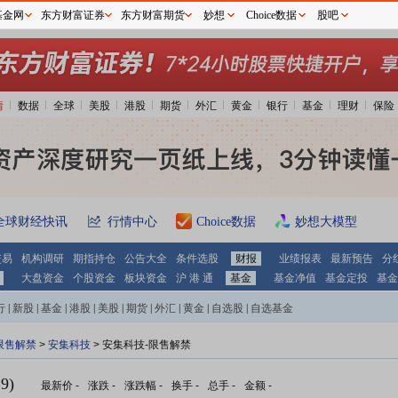
基金网
东方财富证券
东方财富期货
妙想
Choice数据
股吧
情
数据
全球
美股
港股
期货
外汇
黄金
银行
基金
理财
保险
全球财经快讯
行情中心
Choice数据
妙想大模型
交易
机构调研
期指持仓
公告大全
条件选股
财报
业绩报表
最新预告
分
大盘资金
个股资金
板块资金
沪 港 通
基金
基金净值
基金定投
基金
行
|
新股
|
基金
|
港股
|
美股
|
期货
|
外汇
|
黄金
|
自选股
|
自选基金
限售解禁
>
安集科技
> 安集科技-限售解禁
9)
最新价
-
涨跌
-
涨跌幅
-
换手
-
总手
-
金额
-