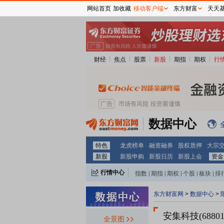
网站首页
加收藏
移动客户端
东方财富
天天
财经
焦点
股票
新股
期指
期权
行
数据中心
特色
龙虎榜单
融资融券
股权质押
大宗
新股
新股申购
新股日历
新股上会
资金
行情中心
指数
|
期指
|
期权
|
个股
|
板块
|
排
东方财富网
>
数据中心
>
安集科技(68801
全景图