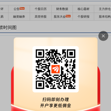
千评
公告
个股日历
财务数据
核心题材
主力持仓
交易
融资融券
高管持股
股东大会
个股研报
股本结构
禁时间图