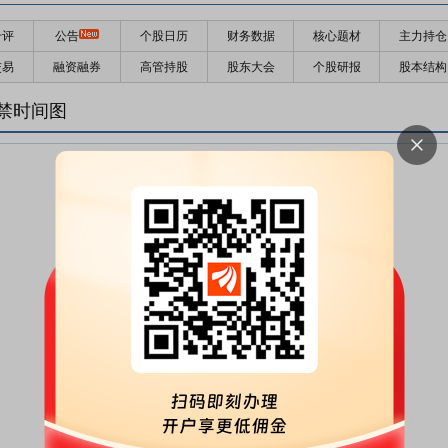
千评
公告
个股日历
财务数据
核心题材
主力持仓
交易
融资融券
高管持股
股东大会
个股研报
股本结构
禁时间图