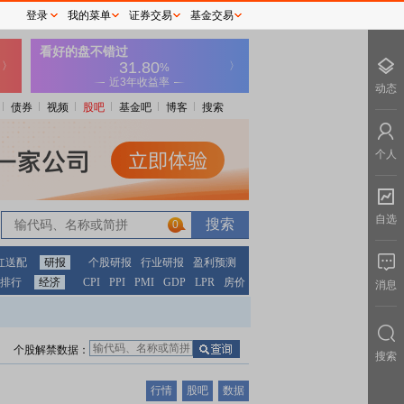
登录
我的菜单
证券交易
基金交易
动态
债券
视频
股吧
基金吧
博客
搜索
个人
自选
0
红送配
研报
个股研报
行业研报
盈利预测
排行
经济
CPI
PPI
PMI
GDP
LPR
房价
消息
个股解禁数据：
搜索
行情
股吧
数据