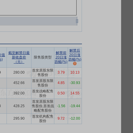
解禁后
截至解禁日最
解禁前
市值
20日涨
新收盘价
限售股类型
20日涨
)
跌幅(%)
（元）
跌幅(%)
首发原股东限
9
280.00
3.79
10.13
售股份
首发原股东限
452.66
4.85
-30.93
售股份
首发战略配售
392.00
0.50
14.55
股份
首发原股东限
3
428.25
售股份,首发战
-1.56
-19.44
略配售股份
首发机构配售
295.90
9.72
-12.00
股份