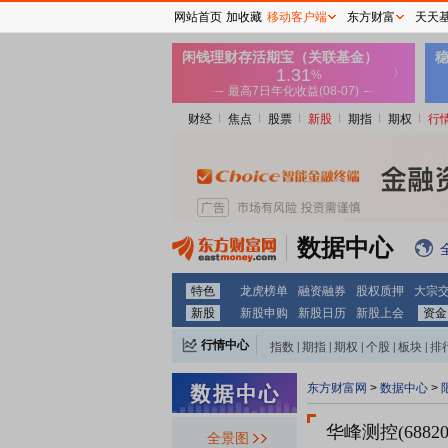
网站首页
加收藏
移动客户端
东方财富
天天
财经
焦点
股票
新股
期指
期权
行
数据中心
特色
龙虎榜单
融资融券
股权质押
大宗
新股
新股申购
新股日历
新股上会
资金
行情中心
指数
|
期指
|
期权
|
个股
|
板块
|
排
东方财富网
>
数据中心
>
华峰测控(68820
全景图