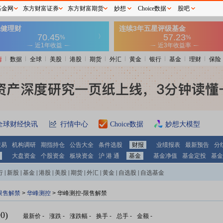
基金网
东方财富证券
东方财富期货
妙想
Choice数据
股吧
情
数据
全球
美股
港股
期货
外汇
黄金
银行
基金
理财
保险
全球财经快讯
行情中心
Choice数据
妙想大模型
交易
机构调研
期指持仓
公告大全
条件选股
财报
业绩报表
最新预告
分
大盘资金
个股资金
板块资金
沪 港 通
基金
基金净值
基金定投
基金
行
|
新股
|
基金
|
港股
|
美股
|
期货
|
外汇
|
黄金
|
自选股
|
自选基金
限售解禁
>
华峰测控
> 华峰测控-限售解禁
0)
最新价
-
涨跌
-
涨跌幅
-
换手
-
总手
-
金额
-