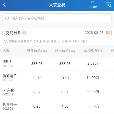
大宗交易
交易日期
2026-08-06
*列表中的成交数量单位为:股票-股;基金-份;债券-手(1手=10张)
名称
当前价格(元)
成交价格(元)
成交数量(*)
成
德明利
2.57万
388.25
388.25
001309
信通电子
14.00万
22.78
21.07
001388
ST兴化
50.00万
2.57
2.57
002109
长青股份
35.00万
5.28
4.80
002391