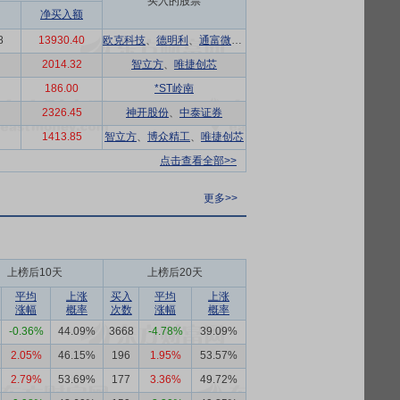
买入的股票
净买入额
8
13930.40
欧克科技
、
德明利
、
通富微电
、
雅克科技
2014.32
智立方
、
唯捷创芯
186.00
*ST岭南
2326.45
神开股份
、
中泰证券
1413.85
智立方
、
博众精工
、
唯捷创芯
点击查看全部>>
更多>>
上榜后10天
上榜后20天
平均
上涨
买入
平均
上涨
涨幅
概率
次数
涨幅
概率
-0.36%
44.09%
3668
-4.78%
39.09%
2.05%
46.15%
196
1.95%
53.57%
2.79%
53.69%
177
3.36%
49.72%