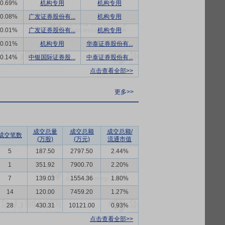
0.69%
机构专用
机构专用
0.08%
广发证券股份有...
机构专用
0.01%
广发证券股份有...
机构专用
0.01%
机构专用
华泰证券股份有...
0.14%
中银国际证券股...
中泰证券股份有...
点击查看全部>>
更多>>
成交总量
成交总额
成交总额/
成交笔数
(万股)
(万元)
流通市值
5
187.50
2797.50
2.44%
1
351.92
7900.70
2.20%
7
139.03
1554.36
1.80%
14
120.00
7459.20
1.27%
28
430.31
10121.00
0.93%
点击查看全部>>