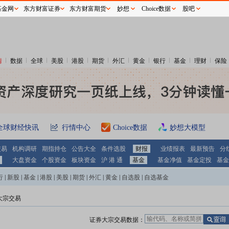
基金网
东方财富证券
东方财富期货
妙想
Choice数据
股吧
情
数据
全球
美股
港股
期货
外汇
黄金
银行
基金
理财
保险
全球财经快讯
行情中心
Choice数据
妙想大模型
交易
机构调研
期指持仓
公告大全
条件选股
财报
业绩报表
最新预告
分
大盘资金
个股资金
板块资金
沪 港 通
基金
基金净值
基金定投
基金
行
|
新股
|
基金
|
港股
|
美股
|
期货
|
外汇
|
黄金
|
自选股
|
自选基金
大宗交易
证券大宗交易数据：