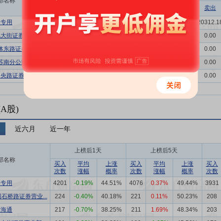
部名称
相关
上榜日
买入
卖出
买入
卖出
构专用
明细
08-07
54
10
34242.58
20312.1
北大街证券营业部
明细
08-07
4
0
2014.32
0.00
体东路证券营业部
明细
08-07
4
0
186.00
0.00
苏南分公司
明细
08-07
3
0
2326.45
0.00
中央路证券营业部
明细
08-07
3
0
1413.85
0.00
A股)
月
近六月
近一年
上榜后1天
上榜后5天
部名称
买入
平均
上涨
买入
平均
上涨
买入
次数
涨幅
概率
次数
涨幅
概率
次数
构专用
4201
-0.19%
44.51%
4076
0.37%
49.44%
3931
石桥路证券营业...
224
-0.40%
40.18%
221
0.11%
50.23%
208
泰海通
217
-0.70%
38.25%
211
1.69%
48.34%
203