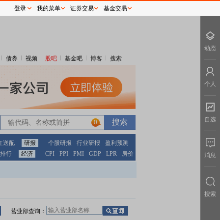
登录
我的菜单
证券交易
基金交易
动态
债券
视频
股吧
基金吧
博客
搜索
个人
自选
0
红送配
研报
个股研报
行业研报
盈利预测
排行
经济
CPI
PPI
PMI
GDP
LPR
房价
消息
搜索
营业部查询：