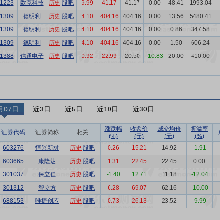
1223
欧克科技
历史
股吧
9.99
41.17
41.17
0.00
48.41
1993.04
1309
德明利
历史
股吧
4.10
404.16
404.16
0.00
13.56
5480.41
1309
德明利
历史
股吧
4.10
404.16
404.16
0.00
0.86
347.58
1309
德明利
历史
股吧
4.10
404.16
404.16
0.00
1.50
606.24
1388
信通电子
历史
股吧
0.92
22.99
20.50
-10.83
20.00
410.00
月07日
近3日
近5日
近10日
近30日
涨跌幅
收盘价
成交均价
折溢率
证券代码
证券简称
相关
(%)
(元)
(元)
(%)
603276
恒兴新材
历史
股吧
0.26
15.21
14.92
-1.91
603665
康隆达
历史
股吧
1.31
22.45
22.45
0.00
301037
保立佳
历史
股吧
-1.40
12.71
11.18
-12.04
301312
智立方
历史
股吧
6.28
69.07
62.16
-10.00
688153
唯捷创芯
历史
股吧
0.73
26.13
23.52
-9.99