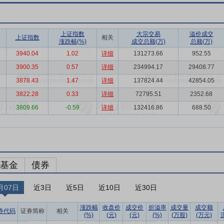
上证指数
大宗交易
溢价成交
上证指数
相关
涨跌幅(%)
成交总额(万)
总额(万)
3940.04
1.02
详细
131273.66
952.55
3900.35
0.57
详细
234994.17
29408.77
3878.43
1.47
详细
137824.44
42854.05
3822.28
0.33
详细
72795.51
2352.68
3809.66
-0.59
详细
132416.86
688.50
基金
债券
月07日
近3日
近5日
近10日
近30日
涨跌幅
收盘价
成交价
折溢率
成交量
成交额
券代码
证券简称
相关
(%)
(元)
(元)
(%)
(万股)
(万元)