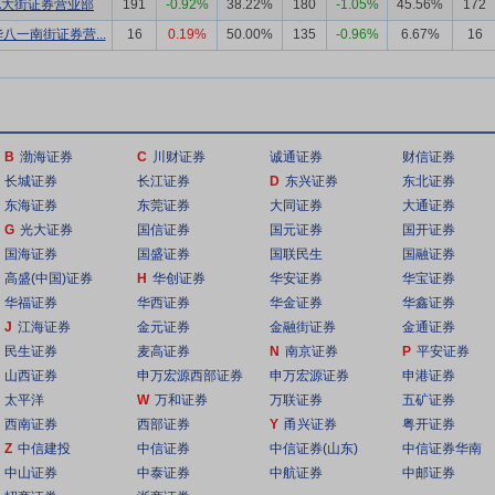
北大街证券营业部
191
-0.92%
38.22%
180
-1.05%
45.56%
172
八一南街证券营...
16
0.19%
50.00%
135
-0.96%
6.67%
16
B
渤海证券
C
川财证券
诚通证券
财信证券
长城证券
长江证券
D
东兴证券
东北证券
东海证券
东莞证券
大同证券
大通证券
G
光大证券
国信证券
国元证券
国开证券
国海证券
国盛证券
国联民生
国融证券
高盛(中国)证券
H
华创证券
华安证券
华宝证券
华福证券
华西证券
华金证券
华鑫证券
J
江海证券
金元证券
金融街证券
金通证券
民生证券
麦高证券
N
南京证券
P
平安证券
山西证券
申万宏源西部证券
申万宏源证券
申港证券
太平洋
W
万和证券
万联证券
五矿证券
西南证券
西部证券
Y
甬兴证券
粤开证券
Z
中信建投
中信证券
中信证券(山东)
中信证券华南
中山证券
中泰证券
中航证券
中邮证券