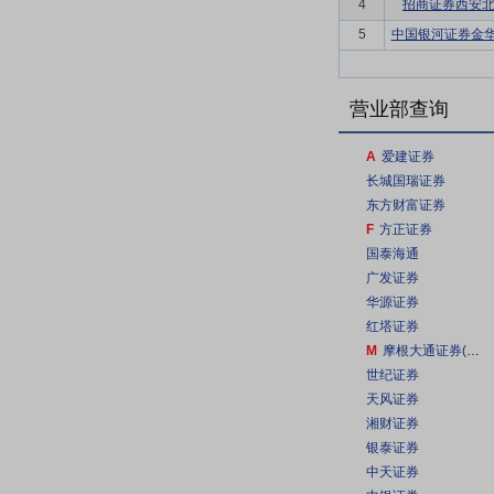
4
招商证券西安
5
中国银河证券金华
营业部查询
A
爱建证券
长城国瑞证券
东方财富证券
F
方正证券
国泰海通
广发证券
华源证券
红塔证券
M
摩根大通证券(中国)
世纪证券
天风证券
湘财证券
银泰证券
中天证券