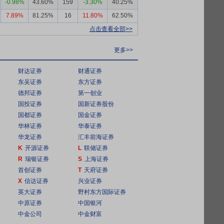
-0.98%
43.60%
159
-3.30%
40.25%
7.89%
81.25%
16
11.80%
62.50%
点击查看全部>>
更多>>
财达证券
财通证券
东吴证券
东方证券
德邦证券
第一创业
国投证券
国新证券股份
国都证券
国金证券
华林证券
华泰证券
华龙证券
汇丰前海证券
K
开源证券
L
联储证券
R
瑞银证券
S
上海证券
首创证券
T
天府证券
X
信达证券
兴业证券
英大证券
野村东方国际证券
中原证券
中国银河
中金公司
中金财富