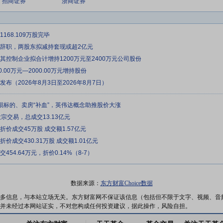
招商证券
浙商证券
168.109万股完毕
冰辞职，两股东拟减持套现或超2亿元
其控制企业拟合计增持1200万元至2400万元公司股份
.00万元—2000.00万元增持股份
布（2026年8月3日至2026年8月7日）
损标的、卖房“补血”，英伟达概念助推股价大涨
宗交易，总成交13.13亿元
价成交45万股 成交额1.57亿元
价成交430.31万股 成交额1.01亿元
54.64万元，折价0.14%（8-7）
数据来源：
东方财富Choice数据
多信息，与本站立场无关。东方财富网不保证该信息（包括但不限于文字、视频、音
并未经过本网站证实，不对您构成任何投资建议，据此操作，风险自担。