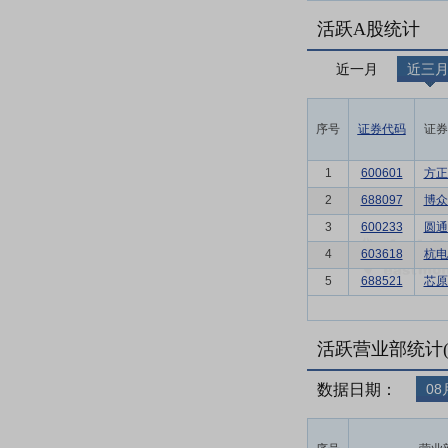
活跃A股统计
近一月
近三
序号
证券代码
证券
1
600601
方正
2
688097
博众
3
600233
圆通
4
603618
杭电
5
688521
芯原
活跃营业部统计(
数据日期：
08