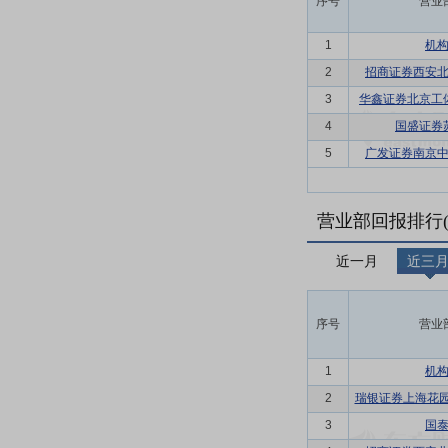
序号
营业
1
机
2
招商证券西安
3
华鑫证券北京工
4
国盛证券
5
广发证券南京
营业部回报排行(
近一月
近三
序号
营业
1
机
2
瑞银证券上海花园
3
国