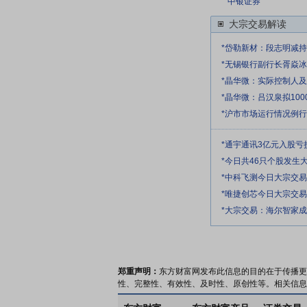
中银证券
大宗交易解读
*岱勒新材：段志明减持1
*无锡银行副行长胥焱
*晶华微：实际控制人及
*晶华微：吕汉泉拟1000
*沪市市场运行情况例行发
*通宇通讯3亿元入股亏
*今日共46只个股发生大
*中科飞测今日大宗交易折
*唯捷创芯今日大宗交易折
*大宗交易：海尔智家成交4
郑重声明：
东方财富网发布此信息的目的在于传播更
性、完整性、有效性、及时性、原创性等。相关信息