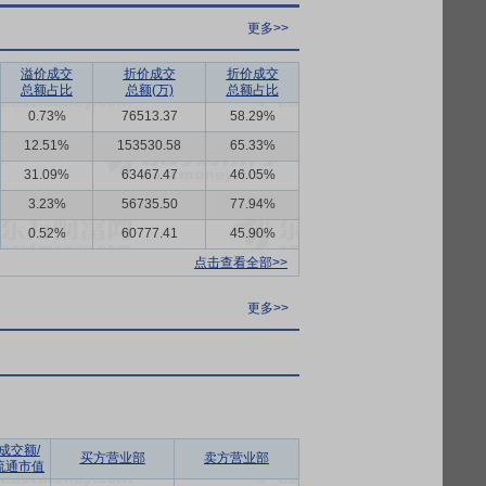
更多>>
溢价成交
折价成交
折价成交
总额占比
总额(万)
总额占比
0.73%
76513.37
58.29%
12.51%
153530.58
65.33%
31.09%
63467.47
46.05%
3.23%
56735.50
77.94%
0.52%
60777.41
45.90%
点击查看全部>>
更多>>
成交额/
买方营业部
卖方营业部
流通市值