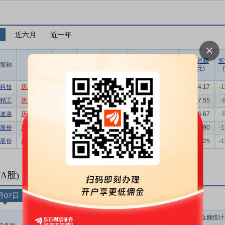
月
近六月
近一年
上榜次数统计
涨跌幅
最近
成交总额
折
简称
相关
最新价
(%)
上榜日
(万元)
总计
溢价
折价
科技
历史
股吧
12.89
9.98
06-12
129
0
129
59304.17
-1
精工
历史
股吧
44.10
2.11
08-07
114
0
114
58357.55
-
速递
历史
股吧
17.41
1.22
07-06
105
0
105
85566.67
-
股份
历史
股吧
22.95
2.50
08-03
102
0
102
38452.90
-1
股份
历史
股吧
328.56
6.16
07-09
98
0
96
67971.25
-1
A股)
月07日
近3日
近5日
近10日
近30日
次数统计
成交金额统计(
最近