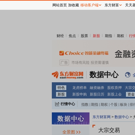
网站首页
加收藏
移动客户端
东方财富
天天
财经
焦点
股票
新股
期指
期权
行
数据中心
特色
龙虎榜单
融资融券
股权质押
大宗
新股
新股申购
新股日历
新股上会
资金
行情中心
指数
|
期指
|
期权
|
个股
|
板块
|
排
东方财富网
>
数据中心
>
大宗交易
全景图