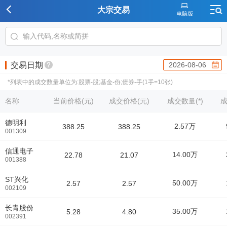
大宗交易
交易日期
2026-08-06
*列表中的成交数量单位为:股票-股;基金-份;债券-手(1手=10张)
名称
当前价格(元)
成交价格(元)
成交数量(*)
成
德明利
2.57万
388.25
388.25
001309
信通电子
14.00万
22.78
21.07
001388
ST兴化
50.00万
2.57
2.57
002109
长青股份
35.00万
5.28
4.80
002391