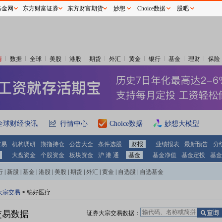
基金网
东方财富证券
东方财富期货
妙想
Choice数据
股吧
情
数据
全球
美股
港股
期货
外汇
黄金
银行
基金
理财
保险
全球财经快讯
行情中心
Choice数据
妙想大模型
交易
机构调研
期指持仓
公告大全
条件选股
财报
业绩报表
最新预告
分
大盘资金
个股资金
板块资金
沪 港 通
基金
基金净值
基金定投
基金
行
|
新股
|
基金
|
港股
|
美股
|
期货
|
外汇
|
黄金
|
自选股
|
自选基金
大宗交易
>
锦好医疗
交易数据
证券大宗交易数据：