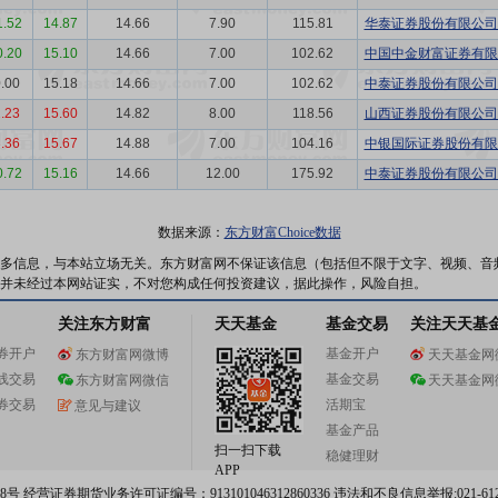
1.52
14.87
14.66
7.90
115.81
华泰证券股份有限公司苏
0.20
15.10
14.66
7.00
102.62
中国中金财富证券有限公
.00
15.18
14.66
7.00
102.62
中泰证券股份有限公司青
.23
15.60
14.82
8.00
118.56
山西证券股份有限公司太
.36
15.67
14.88
7.00
104.16
中银国际证券股份有限公
0.72
15.16
14.66
12.00
175.92
中泰证券股份有限公司青
数据来源：
东方财富Choice数据
多信息，与本站立场无关。东方财富网不保证该信息（包括但不限于文字、视频、音
并未经过本网站证实，不对您构成任何投资建议，据此操作，风险自担。
关注东方财富
天天基金
基金交易
关注天天基
券开户
基金开户
东方财富网微博
天天基金网
线交易
基金交易
东方财富网微信
天天基金网
券交易
活期宝
意见与建议
基金产品
扫一扫下载
稳健理财
APP
 经营证券期货业务许可证编号：913101046312860336 违法和不良信息举报:021-612