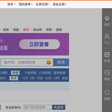
登录
我的菜单
证券交易
基金交易
动态
债券
视频
股吧
基金吧
博客
搜索
个人
自选
0
红送配
研报
个股研报
行业研报
盈利预测
排行
经济
CPI
PPI
PMI
GDP
LPR
房价
消息
搜索
营业部查询：