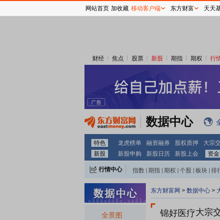
网站首页
加收藏
移动客户端
东方财富
天天
财经
焦点
股票
新股
期指
期权
行
数据中心
特色
龙虎榜单
融资融券
股权质押
大宗
新股
新股申购
新股日历
新股上会
资金
行情中心
指数
|
期指
|
期权
|
个股
|
板块
|
排
东方财富网
>
数据中心
>
大宗
锦好医疗
全景图