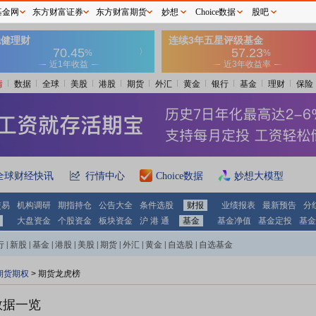
基金网
东方财富证券
东方财富期货
妙想
Choice数据
股吧
情
数据
全球
美股
港股
期货
外汇
黄金
银行
基金
理财
保险
全球财经快讯
行情中心
Choice数据
妙想大模型
交易
机构调研
期指持仓
公告大全
条件选股
财报
业绩报表
最新预告
分
大盘资金
个股资金
板块资金
沪 港 通
基金
基金净值
基金定投
基金
行
|
新股
|
基金
|
港股
|
美股
|
期货
|
外汇
|
黄金
|
自选股
|
自选基金
期货期权
>
期货龙虎榜
数据一览