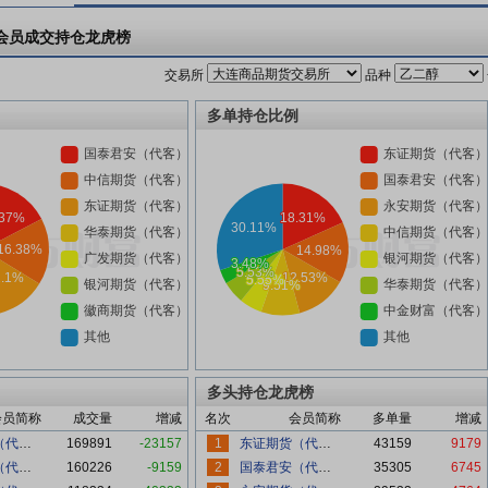
会员成交持仓龙虎榜
交易所
品种
多单持仓比例
多头持仓龙虎榜
会员简称
成交量
增减
名次
会员简称
多单量
增减
国泰君安（代客）
169891
-23157
1
东证期货（代客）
43159
9179
中信期货（代客）
160226
-9159
2
国泰君安（代客）
35305
6745