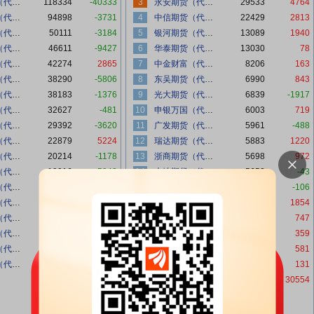
东证期货（代客）
118334
-40333
3
永安期货（代客）
29533
4764
华泰期货（代客）
94898
-3731
4
中信期货（代客）
22429
2813
广发期货（代客）
50111
-3184
5
银河期货（代客）
13089
1940
银河期货（代客）
46611
-9427
6
华泰期货（代客）
13030
78
徽商期货（代客）
42274
2865
7
中金财富（代客）
8206
163
中信建投（代客）
38290
-5806
8
东吴期货（代客）
6990
843
东方财富（代客）
38183
-1376
9
光大期货（代客）
6839
-1917
海通期货（代客）
32627
-481
10
申银万国（代客）
6003
719
永安期货（代客）
29392
-3620
11
广发期货（代客）
5961
-488
方正中期（代客）
22879
5224
12
瑞达期货（代客）
5883
1220
国信期货（代客）
20214
-1178
13
浙商期货（代客）
5698
972
中泰期货（代客）
19016
-5942
14
大地期货（代客）
5652
-43
浙商期货（代客）
17978
1891
15
瑞银期货（代客）
5429
-106
申银万国（代客）
15777
671
16
海通期货（代客）
4890
1854
东吴期货（代客）
15739
-2560
17
五矿期货（代客）
4781
747
华闻期货（代客）
15617
-1038
18
创元期货（代客）
4538
359
东海期货（代客）
15042
516
19
中信建投（代客）
4453
581
创元期货（代客）
15017
-261
20
方正中期（代客）
3850
131
978116
-100086
本日合计
235718
30554
1083324
上日合计
207483
-105208
总量增减
28235