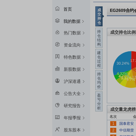
首页
成
EG2609
合约
交
持
我的数据
仓
持
成交持仓比例
热门数据
仓
结
构
资金流向
建
特色数据
仓
过
程
新股数据
持
仓
沪深港通
均
价
公告大全
盈
亏
分
研究报告
析
成交量龙虎榜
名次
年报季报
1
股东股本
2