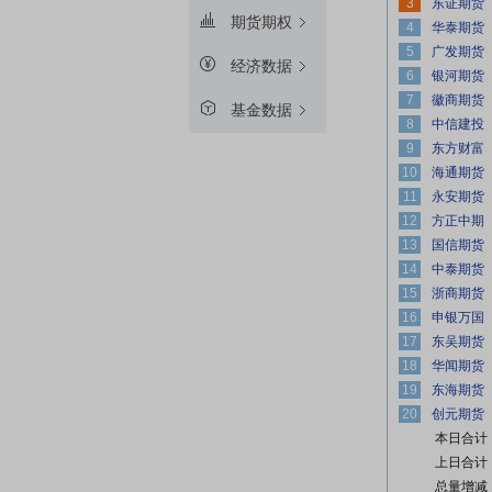
3
期货期权
4
5
经济数据
6
7
基金数据
8
9
10
11
12
13
14
15
16
17
18
19
20
本日合计
上日合计
总量增减