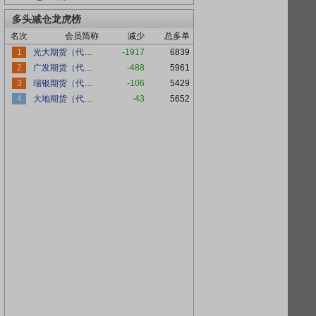
多头减仓龙虎榜
名次
会员简称
减少
总多单
1
光大期货（代客）
-1917
6839
2
广发期货（代客）
-488
5961
3
瑞银期货（代客）
-106
5429
4
大地期货（代客）
-43
5652