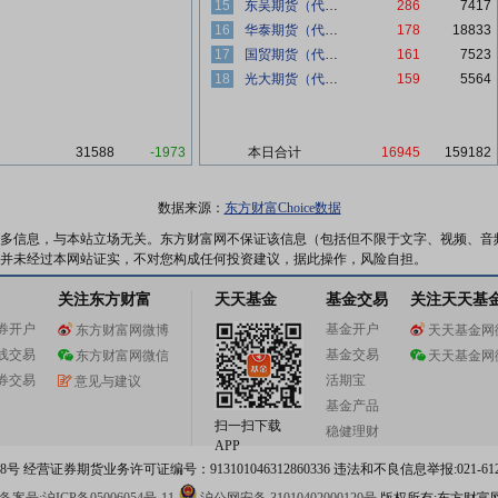
15
东吴期货（代客）
286
7417
16
华泰期货（代客）
178
18833
17
国贸期货（代客）
161
7523
18
光大期货（代客）
159
5564
31588
-1973
本日合计
16945
159182
数据来源：
东方财富Choice数据
多信息，与本站立场无关。东方财富网不保证该信息（包括但不限于文字、视频、音
并未经过本网站证实，不对您构成任何投资建议，据此操作，风险自担。
关注东方财富
天天基金
基金交易
关注天天基
券开户
基金开户
东方财富网微博
天天基金网
线交易
基金交易
东方财富网微信
天天基金网
券交易
活期宝
意见与建议
基金产品
扫一扫下载
稳健理财
APP
 经营证券期货业务许可证编号：913101046312860336 违法和不良信息举报:021-612