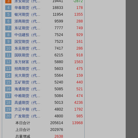
3
永安期货（代客）
19441
-2872
4
华泰期货（代客）
18833
178
5
银河期货（代客）
11954
1355
6
浙商期货（代客）
9599
288
7
东证期货（代客）
7777
749
8
中信建投（代客）
7524
929
9
国贸期货（代客）
7523
161
10
东吴期货（代客）
7417
286
11
国联期货（代客）
6215
918
12
东方财富（代客）
5880
1563
13
招商期货（代客）
5603
475
14
光大期货（代客）
5564
159
15
五矿期货（代客）
5240
440
16
海通期货（代客）
5085
521
17
中粮期货（代客）
5084
474
18
高盛期货（代客）
5013
4236
19
方正中期（代客）
4802
1792
20
广发期货（代客）
4800
985
本日合计
205614
13968
上日合计
202976
总量增减
2638