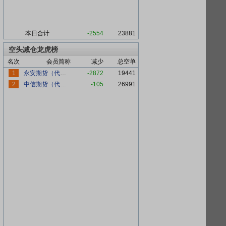
本日合计
-2554
23881
空头减仓龙虎榜
名次
会员简称
减少
总空单
1
永安期货（代客）
-2872
19441
2
中信期货（代客）
-105
26991