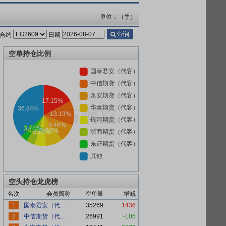
单位：（手）
合约
日期
空单持仓比例
空头持仓龙虎榜
名次
会员简称
空单量
增减
1
国泰君安（代客）
35269
1436
2
中信期货（代客）
26991
-105