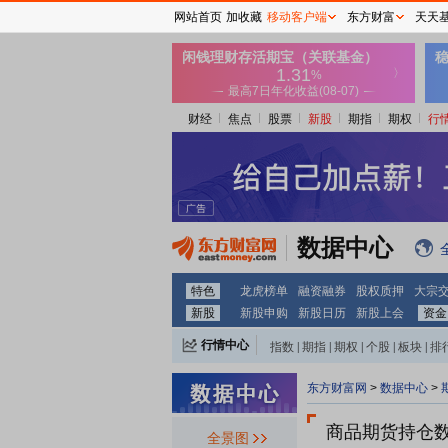
网站首页
加收藏
移动客户端
东方财富
天天
财经
焦点
股票
新股
期指
期权
行
数据中心
特色
龙虎榜单
融资融券
股权质押
大宗
新股
新股申购
新股日历
新股上会
资金
行情中心
指数
|
期指
|
期权
|
个股
|
板块
|
排
东方财富网
>
数据中心
>
商品期货持仓
全景图