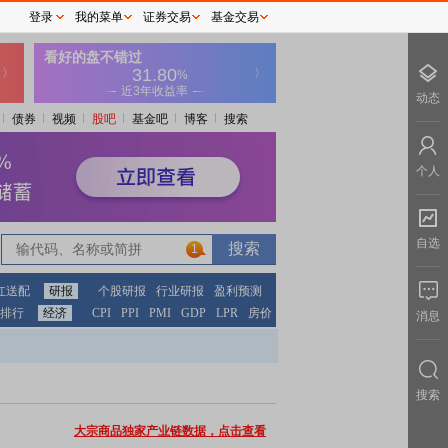
登录
我的菜单
证券交易
基金交易
动态
债券
视频
股吧
基金吧
博客
搜索
个人
自选
1
红送配
研报
个股研报
行业研报
盈利预测
排行
经济
CPI
PPI
PMI
GDP
LPR
房价
消息
搜索
大宗商品独家产业链数据，点击查看