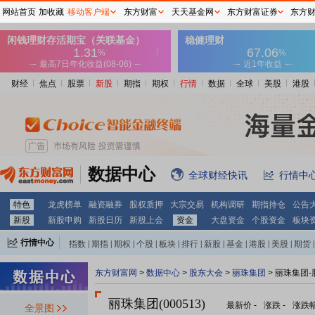
网站首页
加收藏
移动客户端
东方财富
天天基金网
东方财富证券
东方
财经
焦点
股票
新股
期指
期权
行情
数据
全球
美股
港股
数据中心
全球财经快讯
行情中
特色
龙虎榜单
融资融券
股权质押
大宗交易
机构调研
期指持仓
公告
新股
新股申购
新股日历
新股上会
资金
大盘资金
个股资金
板块
行情中心
指数
|
期指
|
期权
|
个股
|
板块
|
排行
|
新股
|
基金
|
港股
|
美股
|
期货
|
外汇
|
黄金
|
自选股
|
自选基金
东方财富网
>
数据中心
>
股东大会
>
丽珠集团
>
丽珠集团-
丽珠集团(000513)
最新价
-
涨跌
-
涨跌
全景图