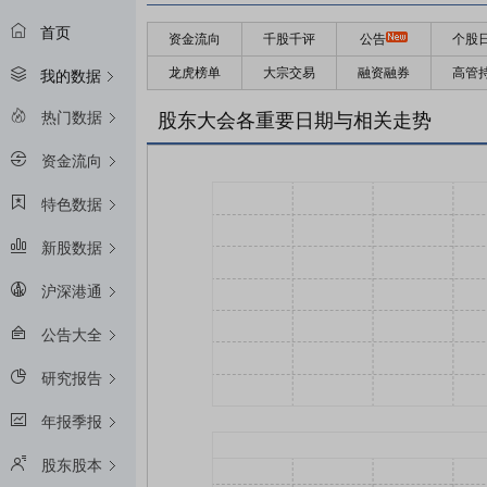
首页
资金流向
千股千评
公告
个股
龙虎榜单
大宗交易
融资融券
高管
我的数据
热门数据
股东大会各重要日期与相关走势
资金流向
特色数据
新股数据
沪深港通
公告大全
研究报告
年报季报
股东股本