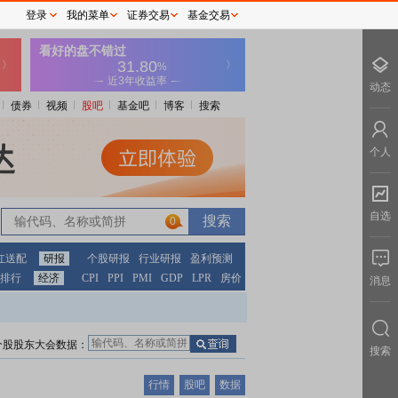
登录
我的菜单
证券交易
基金交易
动态
债券
视频
股吧
基金吧
博客
搜索
个人
自选
0
红送配
研报
个股研报
行业研报
盈利预测
排行
经济
CPI
PPI
PMI
GDP
LPR
房价
消息
个股股东大会数据：
搜索
行情
股吧
数据