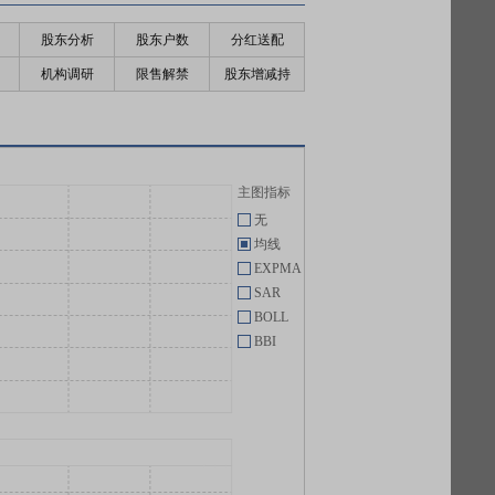
股东分析
股东户数
分红送配
机构调研
限售解禁
股东增减持
主图指标
无
均线
EXPMA
SAR
BOLL
BBI