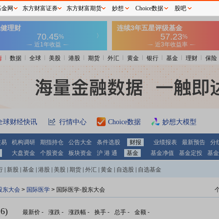
基金网
东方财富证券
东方财富期货
妙想
Choice数据
股吧
情
数据
全球
美股
港股
期货
外汇
黄金
银行
基金
理财
保险
全球财经快讯
行情中心
Choice数据
妙想大模型
交易
机构调研
期指持仓
公告大全
条件选股
财报
业绩报表
最新预告
分
大盘资金
个股资金
板块资金
沪 港 通
基金
基金净值
基金定投
基金
行
|
新股
|
基金
|
港股
|
美股
|
期货
|
外汇
|
黄金
|
自选股
|
自选基金
股东大会
>
国际医学
>
国际医学-股东大会
6)
最新价
-
涨跌
-
涨跌幅
-
换手
-
总手
-
金额
-