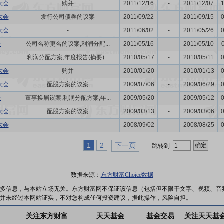
大会
购并
2011/12/16
-
2011/12/07
大会
发行公司债券的议案
2011/09/22
-
2011/09/15
大会
-
2011/06/02
-
2011/05/26
会
公司名称更名的议案,利润分配...
2011/05/16
-
2011/05/10
会
利润分配方案,年度报告(摘要)...
2010/05/17
-
2010/05/11
大会
购并
2010/01/20
-
2010/01/13
大会
配股方案的议案
2009/07/06
-
2009/06/29
会
董事换届议案,利润分配方案,年...
2009/05/20
-
2009/05/12
大会
配股方案的议案
2009/03/13
-
2009/03/06
大会
-
2008/09/02
-
2008/08/25
1
2
下一页
跳转到
数据来源：
东方财富Choice数据
多信息，与本站立场无关。东方财富网不保证该信息（包括但不限于文字、视频、音
并未经过本网站证实，不对您构成任何投资建议，据此操作，风险自担。
关注东方财富
天天基金
基金交易
关注天天基