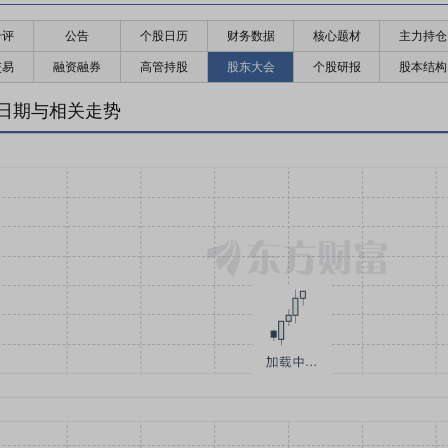
千评
公告
个股日历
财务数据
核心题材
主力持仓
交易
融资融券
高管持股
股东大会
个股研报
股本结构
日期与相关走势