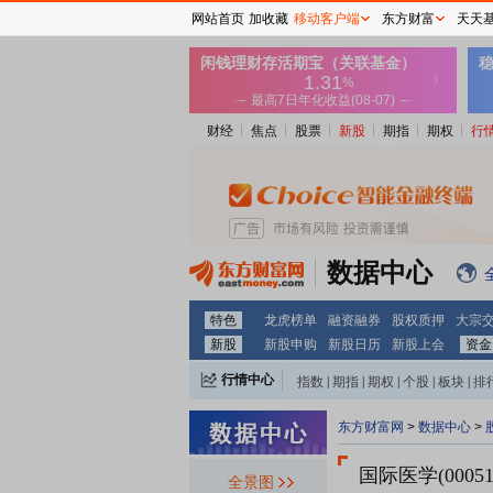
网站首页
加收藏
移动客户端
东方财富
天天
财经
焦点
股票
新股
期指
期权
行
数据中心
特色
龙虎榜单
融资融券
股权质押
大宗
新股
新股申购
新股日历
新股上会
资金
行情中心
指数
|
期指
|
期权
|
个股
|
板块
|
排
东方财富网
>
数据中心
>
国际医学(00051
全景图