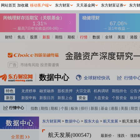
网站首页
加收藏
移动客户端
东方财富
天天基金网
东方财富证券
东方
财经
焦点
股票
新股
期指
期权
行情
数据
全球
美股
港股
数据中心
全球财经快讯
行情中
特色
龙虎榜单
融资融券
股权质押
大宗交易
机构调研
期指持仓
公告
新股
新股申购
新股日历
新股上会
资金
大盘资金
个股资金
板块
行情中心
指数
|
期指
|
期权
|
个股
|
板块
|
排行
|
新股
|
基金
|
港股
|
美股
|
期货
|
外汇
|
黄金
|
自选股
|
自选基金
东方财富网
>
数据中心
>
股东大会
>
航天发展
>
航天发展-
航天发展(000547)
最新价
-
涨跌
-
涨跌
全景图