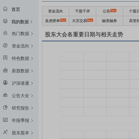
首页
资金流向
千股千评
公告
个股
龙虎榜单
大宗交易
融资融券
高管
我的数据
热门数据
股东大会各重要日期与相关走势
资金流向
特色数据
新股数据
沪深港通
公告大全
研究报告
年报季报
股东股本