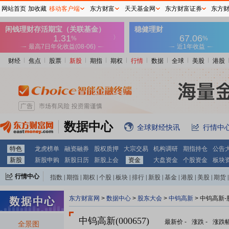
网站首页
加收藏
移动客户端
东方财富
天天基金网
东方财富证券
东方
财经
焦点
股票
新股
期指
期权
行情
数据
全球
美股
港股
数据中心
全球财经快讯
行情中
特色
龙虎榜单
融资融券
股权质押
大宗交易
机构调研
期指持仓
公告
新股
新股申购
新股日历
新股上会
资金
大盘资金
个股资金
板块
行情中心
指数
|
期指
|
期权
|
个股
|
板块
|
排行
|
新股
|
基金
|
港股
|
美股
|
期货
|
外汇
|
黄金
|
自选股
|
自选基金
东方财富网
>
数据中心
>
股东大会
>
中钨高新
>
中钨高新-
中钨高新(000657)
最新价
-
涨跌
-
涨跌
全景图