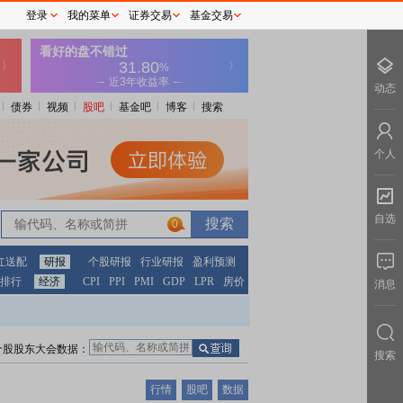
登录
我的菜单
证券交易
基金交易
动态
债券
视频
股吧
基金吧
博客
搜索
个人
自选
0
红送配
研报
个股研报
行业研报
盈利预测
排行
经济
CPI
PPI
PMI
GDP
LPR
房价
消息
个股股东大会数据：
搜索
行情
股吧
数据