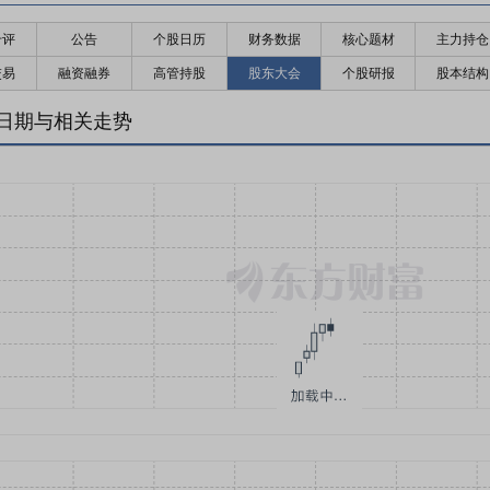
千评
公告
个股日历
财务数据
核心题材
主力持仓
交易
融资融券
高管持股
股东大会
个股研报
股本结构
日期与相关走势