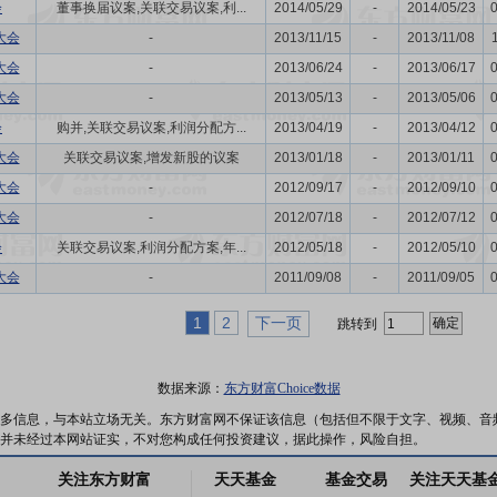
会
董事换届议案,关联交易议案,利...
2014/05/29
-
2014/05/23
大会
-
2013/11/15
-
2013/11/08
大会
-
2013/06/24
-
2013/06/17
大会
-
2013/05/13
-
2013/05/06
会
购并,关联交易议案,利润分配方...
2013/04/19
-
2013/04/12
大会
关联交易议案,增发新股的议案
2013/01/18
-
2013/01/11
大会
-
2012/09/17
-
2012/09/10
大会
-
2012/07/18
-
2012/07/12
会
关联交易议案,利润分配方案,年...
2012/05/18
-
2012/05/10
大会
-
2011/09/08
-
2011/09/05
1
2
下一页
跳转到
数据来源：
东方财富Choice数据
多信息，与本站立场无关。东方财富网不保证该信息（包括但不限于文字、视频、音
并未经过本网站证实，不对您构成任何投资建议，据此操作，风险自担。
关注东方财富
天天基金
基金交易
关注天天基