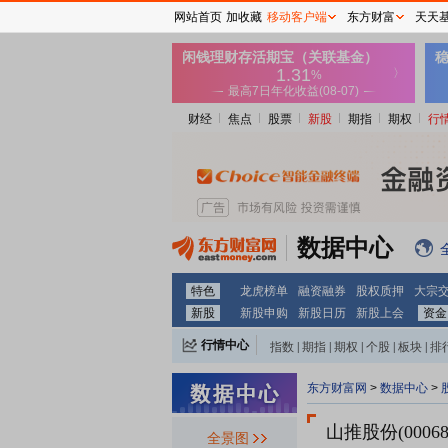
网站首页
加收藏
移动客户端
东方财富
天天
财经
焦点
股票
新股
期指
期权
行
数据中心
特色
龙虎榜单
融资融券
股权质押
大宗
新股
新股申购
新股日历
新股上会
资金
行情中心
指数
|
期指
|
期权
|
个股
|
板块
|
排
东方财富网
>
数据中心
>
山推股份(00068
全景图