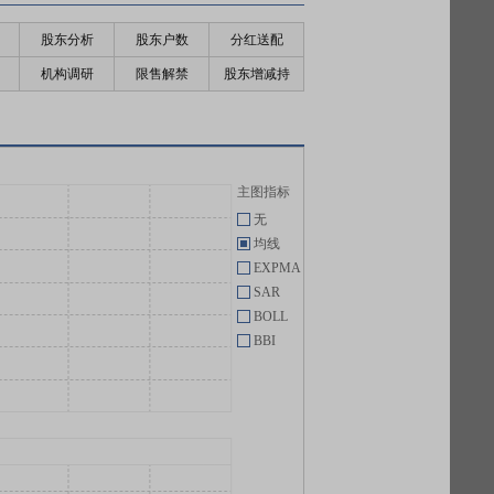
股东分析
股东户数
分红送配
机构调研
限售解禁
股东增减持
主图指标
无
均线
EXPMA
SAR
BOLL
BBI