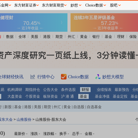
基金网
东方财富证券
东方财富期货
妙想
Choice数据
股吧
情
数据
全球
美股
港股
期货
外汇
黄金
银行
基金
理财
保险
全球财经快讯
行情中心
Choice数据
妙想大模型
交易
机构调研
期指持仓
公告大全
条件选股
财报
业绩报表
最新预告
分
大盘资金
个股资金
板块资金
沪 港 通
基金
基金净值
基金定投
基金
行
|
新股
|
基金
|
港股
|
美股
|
期货
|
外汇
|
黄金
|
自选股
|
自选基金
股东大会
>
山推股份
>
山推股份-股东大会
0)
最新价
-
涨跌
-
涨跌幅
-
换手
-
总手
-
金额
-