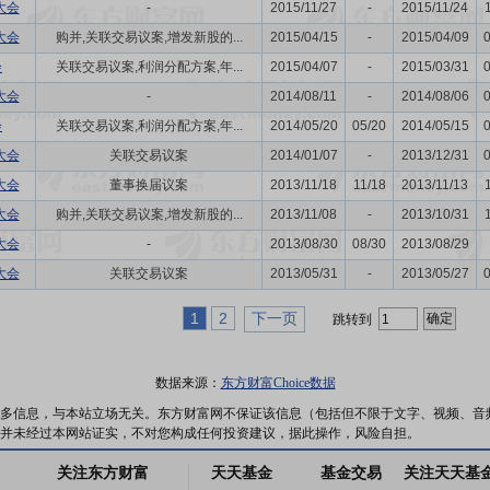
大会
-
2015/11/27
-
2015/11/24
大会
购并,关联交易议案,增发新股的...
2015/04/15
-
2015/04/09
会
关联交易议案,利润分配方案,年...
2015/04/07
-
2015/03/31
大会
-
2014/08/11
-
2014/08/06
会
关联交易议案,利润分配方案,年...
2014/05/20
05/20
2014/05/15
大会
关联交易议案
2014/01/07
-
2013/12/31
大会
董事换届议案
2013/11/18
11/18
2013/11/13
大会
购并,关联交易议案,增发新股的...
2013/11/08
-
2013/10/31
大会
-
2013/08/30
08/30
2013/08/29
大会
关联交易议案
2013/05/31
-
2013/05/27
1
2
下一页
跳转到
数据来源：
东方财富Choice数据
多信息，与本站立场无关。东方财富网不保证该信息（包括但不限于文字、视频、音
并未经过本网站证实，不对您构成任何投资建议，据此操作，风险自担。
关注东方财富
天天基金
基金交易
关注天天基