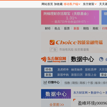
网站首页
加收藏
移动客户端
东方财富
天天
财经
焦点
股票
新股
期指
期权
行
数据中心
特色
龙虎榜单
融资融券
股权质押
大宗
新股
新股申购
新股日历
新股上会
资金
行情中心
指数
|
期指
|
期权
|
个股
|
板块
|
排
东方财富网
>
数据中心
>
盈峰环境(00096
全景图