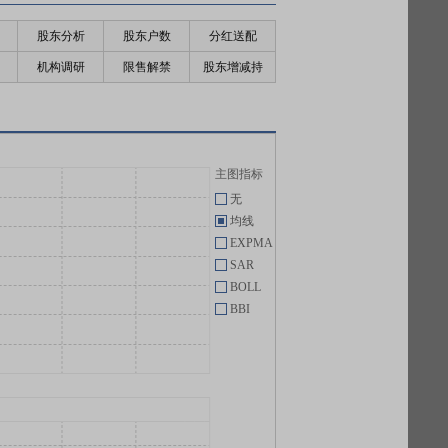
股东分析
股东户数
分红送配
机构调研
限售解禁
股东增减持
主图指标
无
均线
EXPMA
SAR
BOLL
BBI