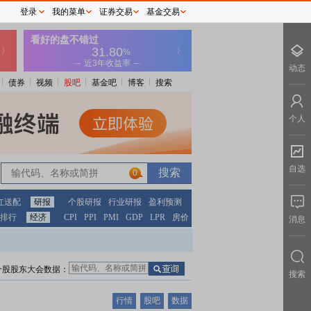
登录
我的菜单
证券交易
基金交易
动态
债券
视频
股吧
基金吧
博客
搜索
个人
自选
0
红送配
研报
个股研报
行业研报
盈利预测
排行
经济
CPI
PPI
PMI
GDP
LPR
房价
消息
个股股东大会数据：
搜索
行情
股吧
数据