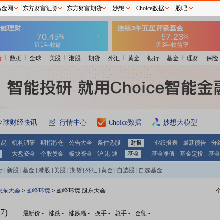
基金网
东方财富证券
东方财富期货
妙想
Choice数据
股吧
情
数据
全球
美股
港股
期货
外汇
黄金
银行
基金
理财
保险
全球财经快讯
行情中心
Choice数据
妙想大模型
交易
机构调研
期指持仓
公告大全
条件选股
财报
业绩报表
最新预告
分
大盘资金
个股资金
板块资金
沪 港 通
基金
基金净值
基金定投
基金
行
|
新股
|
基金
|
港股
|
美股
|
期货
|
外汇
|
黄金
|
自选股
|
自选基金
股东大会
>
盈峰环境
>
盈峰环境-股东大会
7)
最新价
-
涨跌
-
涨跌幅
-
换手
-
总手
-
金额
-