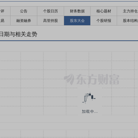
千评
公告
个股日历
财务数据
核心题材
主力持仓
交易
融资融券
高管持股
股东大会
个股研报
股本结构
日期与相关走势