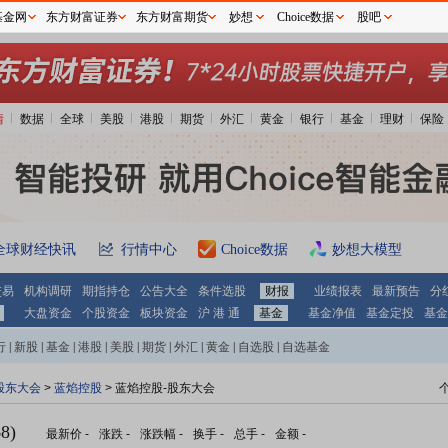
基金网
东方财富证券
东方财富期货
妙想
Choice数据
股吧
情
数据
全球
美股
港股
期货
外汇
黄金
银行
基金
理财
保险
全球财经快讯
行情中心
Choice数据
妙想大模型
交易
机构调研
期指持仓
公告大全
条件选股
财报
业绩报表
最新预告
分
大盘资金
个股资金
板块资金
沪 港 通
基金
基金净值
基金定投
基金
行
|
新股
|
基金
|
港股
|
美股
|
期货
|
外汇
|
黄金
|
自选股
|
自选基金
股东大会
>
蓝焰控股
>
蓝焰控股-股东大会
8)
最新价
-
涨跌
-
涨跌幅
-
换手
-
总手
-
金额
-