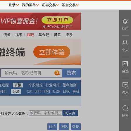
登录
我的菜单
证券交易
基金交易
动态
债券
视频
股吧
基金吧
博客
搜索
个人
自选
0
红送配
研报
个股研报
行业研报
盈利预测
排行
经济
CPI
PPI
PMI
GDP
LPR
房价
消息
个股股东大会数据：
搜索
行情
股吧
数据