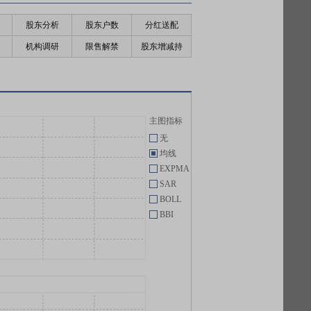
股东分析
股东户数
分红送配
机构调研
限售解禁
股东增减持
主图指标
无
均线
EXPMA
SAR
BOLL
BBI