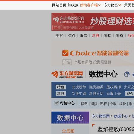
网站首页
加收藏
移动客户端
东方财富
天天
财经
焦点
股票
新股
期指
期权
行
数据中心
特色
龙虎榜单
融资融券
股权质押
大宗
新股
新股申购
新股日历
新股上会
资金
行情中心
指数
|
期指
|
期权
|
个股
|
板块
|
排
东方财富网
>
数据中心
>
蓝焰控股(00096
全景图