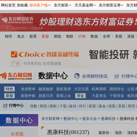
网站首页
加收藏
移动客户端
东方财富
天天基金网
东方财富证券
东方
财经
焦点
股票
新股
期指
期权
行情
数据
全球
美股
港股
数据中心
全球财经快讯
行情中
特色
龙虎榜单
融资融券
股权质押
大宗交易
机构调研
期指持仓
公告
新股
新股申购
新股日历
新股上会
资金
大盘资金
个股资金
板块
行情中心
指数
|
期指
|
期权
|
个股
|
板块
|
排行
|
新股
|
基金
|
港股
|
美股
|
期货
|
外汇
|
黄金
|
自选股
|
自选基金
东方财富网
>
数据中心
>
股东大会
>
惠康科技
>
惠康科技-
惠康科技(001237)
最新价
-
涨跌
-
涨跌
全景图