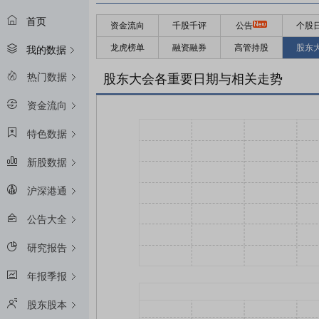
首页
资金流向
千股千评
公告
个股
龙虎榜单
融资融券
高管持股
股东
我的数据
热门数据
股东大会各重要日期与相关走势
资金流向
特色数据
新股数据
沪深港通
公告大全
研究报告
年报季报
股东股本