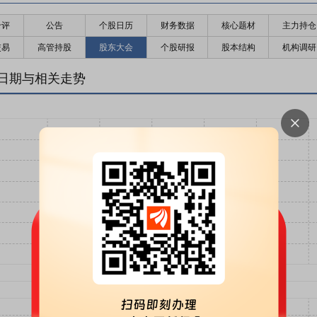
千评
公告
个股日历
财务数据
核心题材
主力持仓
交易
高管持股
股东大会
个股研报
股本结构
机构调研
日期与相关走势