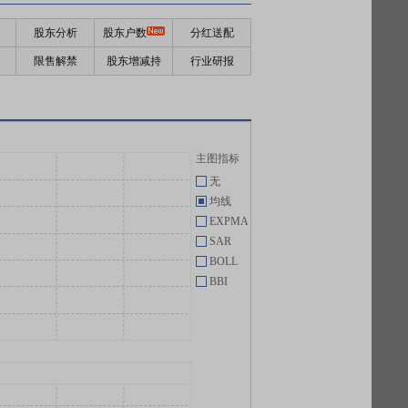
股东分析
股东户数
分红送配
限售解禁
股东增减持
行业研报
主图指标
无
均线
EXPMA
SAR
BOLL
BBI