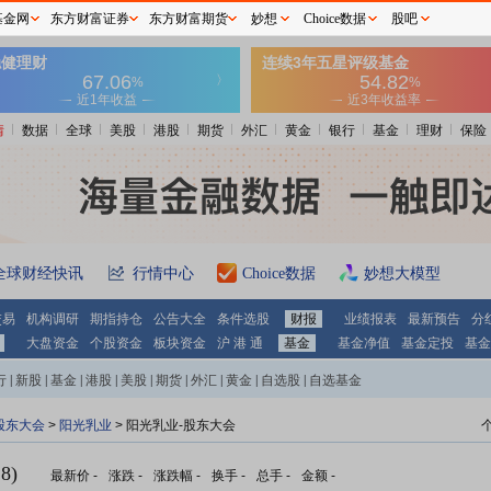
基金网
东方财富证券
东方财富期货
妙想
Choice数据
股吧
情
数据
全球
美股
港股
期货
外汇
黄金
银行
基金
理财
保险
全球财经快讯
行情中心
Choice数据
妙想大模型
交易
机构调研
期指持仓
公告大全
条件选股
财报
业绩报表
最新预告
分
大盘资金
个股资金
板块资金
沪 港 通
基金
基金净值
基金定投
基金
行
|
新股
|
基金
|
港股
|
美股
|
期货
|
外汇
|
黄金
|
自选股
|
自选基金
股东大会
>
阳光乳业
>
阳光乳业-股东大会
8)
最新价
-
涨跌
-
涨跌幅
-
换手
-
总手
-
金额
-