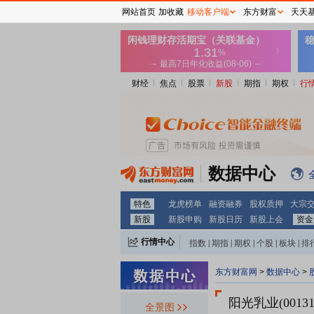
网站首页
加收藏
移动客户端
东方财富
天天
财经
焦点
股票
新股
期指
期权
行
数据中心
特色
龙虎榜单
融资融券
股权质押
大宗
新股
新股申购
新股日历
新股上会
资金
行情中心
指数
|
期指
|
期权
|
个股
|
板块
|
排
东方财富网
>
数据中心
>
阳光乳业(00131
全景图