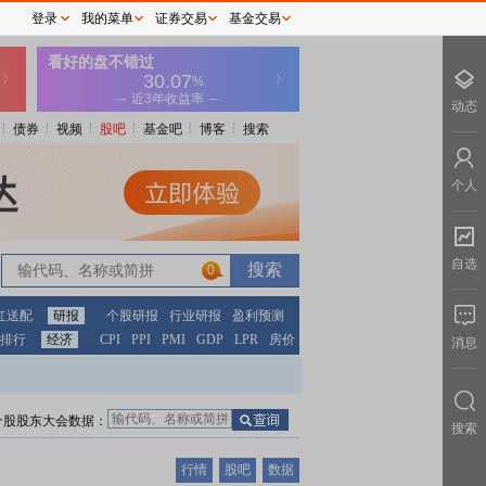
登录
我的菜单
证券交易
基金交易
动态
债券
视频
股吧
基金吧
博客
搜索
个人
自选
0
红送配
研报
个股研报
行业研报
盈利预测
排行
经济
CPI
PPI
PMI
GDP
LPR
房价
消息
个股股东大会数据：
搜索
行情
股吧
数据