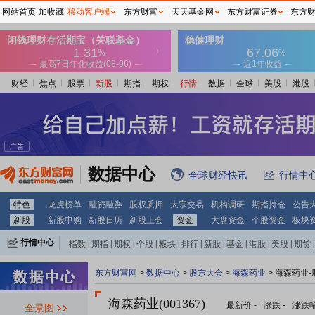
网站首页
加收藏
移动客户端
东方财富
天天基金网
东方财富证券
东方
财经
焦点
股票
新股
期指
期权
行情
数据
全球
美股
港股
数据中心
全球财经快讯
行情中
特色
龙虎榜单
融资融券
股权质押
大宗交易
机构调研
期指持仓
公告
新股
新股申购
新股日历
新股上会
资金
大盘资金
个股资金
板块
行情中心
指数
|
期指
|
期权
|
个股
|
板块
|
排行
|
新股
|
基金
|
港股
|
美股
|
期货
|
外汇
|
黄金
|
自选股
|
自选基金
东方财富网
>
数据中心
>
股东大会
>
海森药业
>
海森药业-
海森药业(001367)
最新价
-
涨跌
-
涨跌
全景图