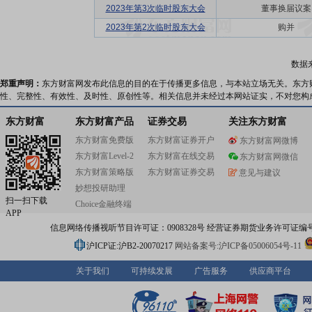
2023年第3次临时股东大会
董事换届议案
2023年第2次临时股东大会
购并
数据
郑重声明：
东方财富网发布此信息的目的在于传播更多信息，与本站立场无关。东方
性、完整性、有效性、及时性、原创性等。相关信息并未经过本网站证实，不对您构
东方财富
东方财富产品
证券交易
关注东方财富
东方财富免费版
东方财富证券开户
东方财富网微博
东方财富Level-2
东方财富在线交易
东方财富网微信
东方财富策略版
东方财富证券交易
意见与建议
妙想投研助理
扫一扫下载
Choice金融终端
APP
信息网络传播视听节目许可证：0908328号 经营证券期货业务许可证编号：91310
沪ICP证:沪B2-20070217
网站备案号:沪ICP备05006054号-11
关于我们
可持续发展
广告服务
供应商平台