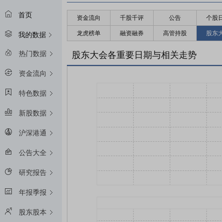
首页
资金流向
千股千评
公告
个股
龙虎榜单
融资融券
高管持股
股东
我的数据
热门数据
股东大会各重要日期与相关走势
资金流向
特色数据
新股数据
沪深港通
公告大全
研究报告
年报季报
股东股本