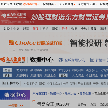
网站首页
加收藏
移动客户端
东方财富
天天基金网
东方财富证券
东方
财经
焦点
股票
新股
期指
期权
行情
数据
全球
美股
港股
数据中心
全球财经快讯
行情中
特色
龙虎榜单
融资融券
股权质押
大宗交易
机构调研
期指持仓
公告
新股
新股申购
新股日历
新股上会
资金
大盘资金
个股资金
板块
行情中心
指数
|
期指
|
期权
|
个股
|
板块
|
排行
|
新股
|
基金
|
港股
|
美股
|
期货
|
外汇
|
黄金
|
自选股
|
自选基金
东方财富网
>
数据中心
>
股东大会
>
青岛金王
>
青岛金王-
青岛金王(002094)
最新价
-
涨跌
-
涨跌
全景图