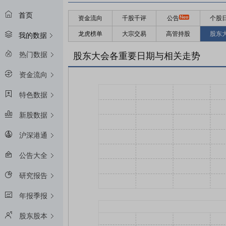
首页
资金流向
千股千评
公告
个股
龙虎榜单
大宗交易
高管持股
股东
我的数据
热门数据
股东大会各重要日期与相关走势
资金流向
特色数据
新股数据
沪深港通
公告大全
研究报告
年报季报
股东股本