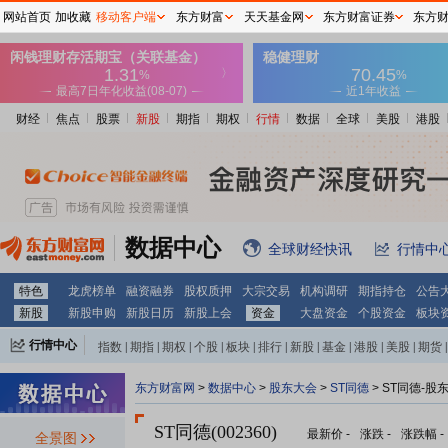
网站首页
加收藏
移动客户端
东方财富
天天基金网
东方财富证券
东方
财经
焦点
股票
新股
期指
期权
行情
数据
全球
美股
港股
数据中心
全球财经快讯
行情中
特色
龙虎榜单
融资融券
股权质押
大宗交易
机构调研
期指持仓
公告
新股
新股申购
新股日历
新股上会
资金
大盘资金
个股资金
板块
行情中心
指数
|
期指
|
期权
|
个股
|
板块
|
排行
|
新股
|
基金
|
港股
|
美股
|
期货
|
外汇
|
黄金
|
自选股
|
自选基金
东方财富网
>
数据中心
>
股东大会
>
ST同德
>
ST同德-股
ST同德(002360)
最新价
-
涨跌
-
涨跌幅
-
全景图