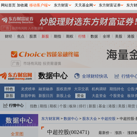
网站首页
加收藏
移动客户端
东方财富
天天基金网
东方财富证券
东方
财经
焦点
股票
新股
期指
期权
行情
数据
全球
美股
港股
数据中心
全球财经快讯
行情中
特色
龙虎榜单
融资融券
股权质押
大宗交易
机构调研
期指持仓
公告
新股
新股申购
新股日历
新股上会
资金
大盘资金
个股资金
板块
行情中心
指数
|
期指
|
期权
|
个股
|
板块
|
排行
|
新股
|
基金
|
港股
|
美股
|
期货
|
外汇
|
黄金
|
自选股
|
自选基金
东方财富网
>
数据中心
>
股东大会
>
中超控股
>
中超控股-
中超控股(002471)
最新价
-
涨跌
-
涨跌
全景图