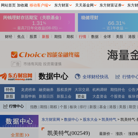
网站首页
加收藏
移动客户端
东方财富
天天基金网
东方财富证券
东方
财经
焦点
股票
新股
期指
期权
行情
数据
全球
美股
港股
数据中心
全球财经快讯
行情中
特色
龙虎榜单
融资融券
股权质押
大宗交易
机构调研
期指持仓
公告
新股
新股申购
新股日历
新股上会
资金
大盘资金
个股资金
板块
行情中心
指数
|
期指
|
期权
|
个股
|
板块
|
排行
|
新股
|
基金
|
港股
|
美股
|
期货
|
外汇
|
黄金
|
自选股
|
自选基金
东方财富网
>
数据中心
>
股东大会
>
凯美特气
>
凯美特气-
凯美特气(002549)
最新价
-
涨跌
-
涨跌
全景图