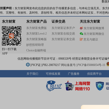
数据
郑重声明：
东方财富网发布此信息的目的在于传播更多信息，与本站立场无关。东方
性、完整性、有效性、及时性、原创性等。相关信息并未经过本网站证实，不对您构
东方财富
东方财富产品
证券交易
关注东方财富
东方财富免费版
东方财富证券开户
东方财富网微博
东方财富Level-2
东方财富在线交易
东方财富网微信
东方财富策略版
东方财富证券交易
意见与建议
妙想投研助理
扫一扫下载
Choice金融终端
APP
信息网络传播视听节目许可证：0908328号 经营证券期货业务许可证编号：91310
沪ICP证:沪B2-20070217
网站备案号:沪ICP备05006054号-11
关于我们
可持续发展
广告服务
供应商平台