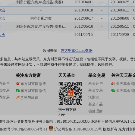
会
利润分配方案,年度报告(摘要)...
2013/04/01
-
2013/03/25
大会
-
2013/03/18
-
2013/03/11
大会
利润分配方案
2012/08/17
-
2012/08/08
会
利润分配方案,年度报告(摘要)...
2012/05/16
-
2012/05/11
大会
-
2011/09/15
-
2011/09/09
数据来源：
东方财富Choice数据
多信息，与本站立场无关。东方财富网不保证该信息（包括但不限于文字、视频、音
并未经过本网站证实，不对您构成任何投资建议，据此操作，风险自担。
关注东方财富
天天基金
基金交易
关注天天基
券开户
基金开户
东方财富网微博
天天基金网
线交易
基金交易
东方财富网微信
天天基金网
券交易
活期宝
意见与建议
基金产品
扫一扫下载
稳健理财
APP
 经营证券期货业务许可证编号：913101046312860336 违法和不良信息举报:021-612
案号:沪ICP备05006054号-11
沪公网安备 31010402000120号
版权所有:东方财富