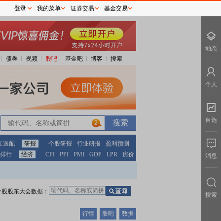
登录
我的菜单
证券交易
基金交易
动态
债券
视频
股吧
基金吧
博客
搜索
个人
自选
2
红送配
研报
个股研报
行业研报
盈利预测
排行
经济
CPI
PPI
PMI
GDP
LPR
房价
消息
个股股东大会数据：
搜索
行情
股吧
数据