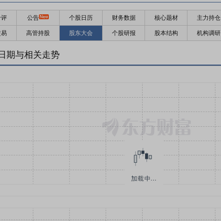
千评
公告
个股日历
财务数据
核心题材
主力持仓
交易
高管持股
股东大会
个股研报
股本结构
机构调研
日期与相关走势