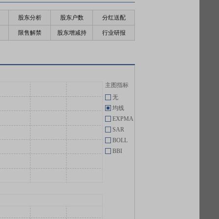
股东分析
股东户数
分红送配
限售解禁
股东增减持
行业研报
主图指标
无
均线
EXPMA
SAR
BOLL
BBI