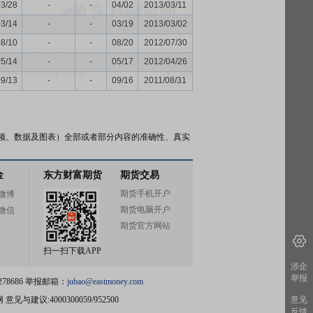
03/28
-
-
04/02
2013/03/11
03/14
-
-
03/19
2013/03/02
08/10
-
-
08/20
2012/07/30
05/14
-
-
05/17
2012/04/26
09/13
-
-
09/16
2011/08/31
频、数据及图表）全部或者部分内容的准确性、真实
金
东方财富期货
期货交易
期货手机开户
微博
期货电脑开户
微信
期货官方网站
扫一扫下载APP
涉企
举报
78686 举报邮箱：
jubao@eastmoney.com
网
意见与建议:4000300059/952500
意见
反馈