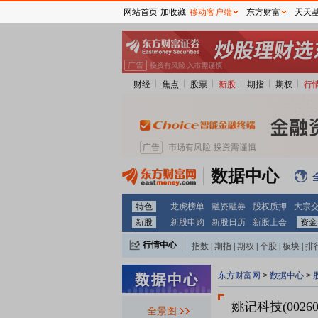
网站首页
加收藏
移动客户端
东方财富
天天
财经
焦点
股票
新股
期指
期权
行
数据中心
特色
龙虎榜单
融资融券
股权质押
大宗
新股
新股申购
新股日历
新股上会
资金
行情中心
指数
|
期指
|
期权
|
个股
|
板块
|
排
东方财富网
>
数据中心
>
姚记科技(00260
全景图