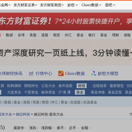
基金网
东方财富证券
东方财富期货
妙想
Choice数据
股吧
情
数据
全球
美股
港股
期货
外汇
黄金
银行
基金
理财
保险
全球财经快讯
行情中心
Choice数据
妙想大模型
交易
机构调研
期指持仓
公告大全
条件选股
财报
业绩报表
最新预告
分
大盘资金
个股资金
板块资金
沪 港 通
基金
基金净值
基金定投
基金
行
|
新股
|
基金
|
港股
|
美股
|
期货
|
外汇
|
黄金
|
自选股
|
自选基金
股东大会
>
姚记科技
>
姚记科技-股东大会
5)
最新价
-
涨跌
-
涨跌幅
-
换手
-
总手
-
金额
-