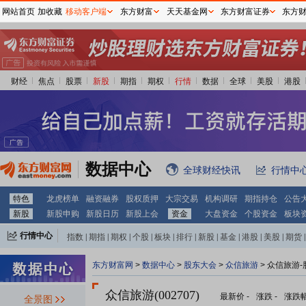
网站首页
加收藏
移动客户端
东方财富
天天基金网
东方财富证券
东方
财经
焦点
股票
新股
期指
期权
行情
数据
全球
美股
港股
数据中心
全球财经快讯
行情中
特色
龙虎榜单
融资融券
股权质押
大宗交易
机构调研
期指持仓
公告
新股
新股申购
新股日历
新股上会
资金
大盘资金
个股资金
板块
行情中心
指数
|
期指
|
期权
|
个股
|
板块
|
排行
|
新股
|
基金
|
港股
|
美股
|
期货
|
外汇
|
黄金
|
自选股
|
自选基金
东方财富网
>
数据中心
>
股东大会
>
众信旅游
>
众信旅游-
众信旅游(002707)
最新价
-
涨跌
-
涨跌
全景图