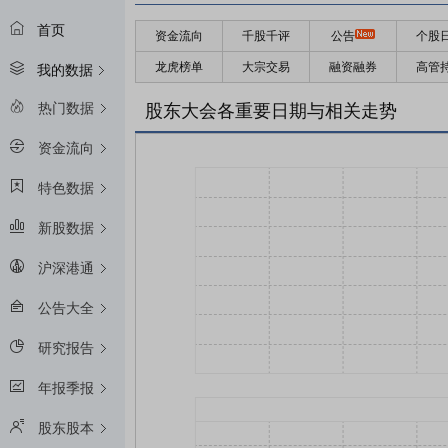
首页
资金流向
千股千评
公告
个股
龙虎榜单
大宗交易
融资融券
高管
我的数据
热门数据
股东大会各重要日期与相关走势
资金流向
特色数据
新股数据
沪深港通
公告大全
研究报告
年报季报
股东股本