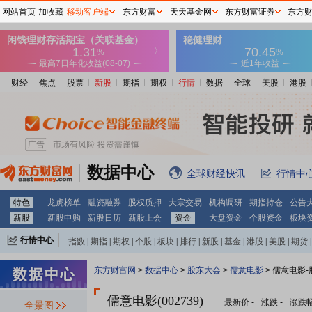
网站首页
加收藏
移动客户端
东方财富
天天基金网
东方财富证券
东方
财经
焦点
股票
新股
期指
期权
行情
数据
全球
美股
港股
数据中心
全球财经快讯
行情中
特色
龙虎榜单
融资融券
股权质押
大宗交易
机构调研
期指持仓
公告
新股
新股申购
新股日历
新股上会
资金
大盘资金
个股资金
板块
行情中心
指数
|
期指
|
期权
|
个股
|
板块
|
排行
|
新股
|
基金
|
港股
|
美股
|
期货
|
外汇
|
黄金
|
自选股
|
自选基金
东方财富网
>
数据中心
>
股东大会
>
儒意电影
>
儒意电影-
儒意电影(002739)
最新价
-
涨跌
-
涨跌
全景图